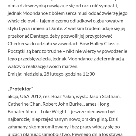
nim a dziewczynką nawiązuje się od razu nić sympatii,
jednak Moondance z bólem serca musi oddać zwierzę jego
właścicielowi – tajemniczemu odludkowi o gburowatym
stylu bycia i imieniu Dante. Z wielkim trudem udaje się jej
przekonać Dantego, żeby pozwolił jej przygotować
Checkersa do udziału w zawodach Bow Halley Classic.
Początki są bardzo trudne – nikt nie wierzy w powodzenie
tego przedsięwzięcia, jednak Moondance z determinacją
walczy o realizację swoich marzeń.
Emisja: niedziela, 28 lutego, godzina 11:30
„Protektor”
akcja, USA 2012, reż. Boaz Yakin, wyst.: Jason Statham,
Catherine Chan, Robert John Burke, James Hong
Bohater filmu – Luke Wright – jeszcze niedawno był
najbardziej nieprzejednanym nowojorskim gliną. Dziś
załamany, skompromitowany i bez pracy włóczy się po
ulicach planując samobójstwo. Pewnego dnia los stawia