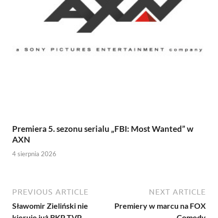
Premiera 5. sezonu serialu „FBI: Most Wanted” w
AXN
4 sierpnia 2026
PREVIOUS ARTICLE
NEXT ARTICLE
Sławomir Zieliński nie
Premiery w marcu na FOX
kieruje już BKP TVP
Comedy