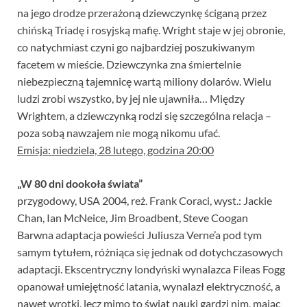
na jego drodze przerażoną dziewczynkę ściganą przez
chińską Triadę i rosyjską mafię. Wright staje w jej obronie,
co natychmiast czyni go najbardziej poszukiwanym
facetem w mieście. Dziewczynka zna śmiertelnie
niebezpieczną tajemnicę wartą miliony dolarów. Wielu
ludzi zrobi wszystko, by jej nie ujawniła… Między
Wrightem, a dziewczynką rodzi się szczególna relacja –
poza sobą nawzajem nie mogą nikomu ufać.
Emisja: niedziela, 28 lutego, godzina 20:00
„W 80 dni dookoła świata”
przygodowy, USA 2004, reż. Frank Coraci, wyst.: Jackie
Chan, Ian McNeice, Jim Broadbent, Steve Coogan
Barwna adaptacja powieści Juliusza Verne’a pod tym
samym tytułem, różniąca się jednak od dotychczasowych
adaptacji. Ekscentryczny londyński wynalazca Fileas Fogg
opanował umiejętność latania, wynalazł elektryczność, a
nawet wrotki, lecz mimo to świat nauki gardzi nim, mając