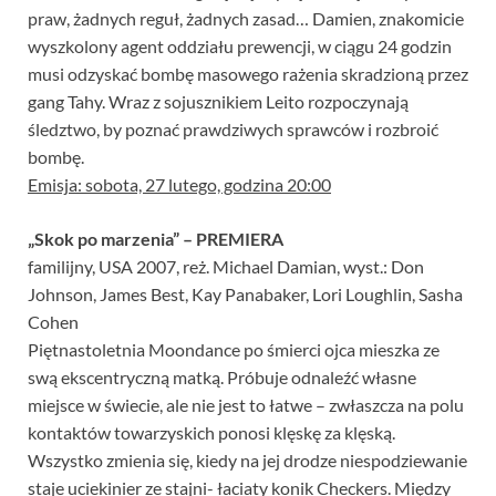
praw, żadnych reguł, żadnych zasad… Damien, znakomicie
wyszkolony agent oddziału prewencji, w ciągu 24 godzin
musi odzyskać bombę masowego rażenia skradzioną przez
gang Tahy. Wraz z sojusznikiem Leito rozpoczynają
śledztwo, by poznać prawdziwych sprawców i rozbroić
bombę.
Emisja: sobota, 27 lutego, godzina 20:00
„Skok po marzenia” – PREMIERA
familijny, USA 2007, reż. Michael Damian, wyst.: Don
Johnson, James Best, Kay Panabaker, Lori Loughlin, Sasha
Cohen
Piętnastoletnia Moondance po śmierci ojca mieszka ze
swą ekscentryczną matką. Próbuje odnaleźć własne
miejsce w świecie, ale nie jest to łatwe – zwłaszcza na polu
kontaktów towarzyskich ponosi klęskę za klęską.
Wszystko zmienia się, kiedy na jej drodze niespodziewanie
staje uciekinier ze stajni- łaciaty konik Checkers. Między