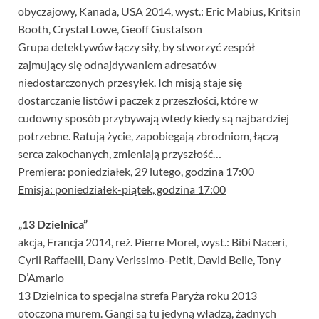
obyczajowy, Kanada, USA 2014, wyst.: Eric Mabius, Kritsin
Booth, Crystal Lowe, Geoff Gustafson
Grupa detektywów łączy siły, by stworzyć zespół
zajmujący się odnajdywaniem adresatów
niedostarczonych przesyłek. Ich misją staje się
dostarczanie listów i paczek z przeszłości, które w
cudowny sposób przybywają wtedy kiedy są najbardziej
potrzebne. Ratują życie, zapobiegają zbrodniom, łączą
serca zakochanych, zmieniają przyszłość…
Premiera: poniedziałek, 29 lutego, godzina 17:00
Emisja: poniedziałek-piątek, godzina 17:00
„13 Dzielnica”
akcja, Francja 2014, reż. Pierre Morel, wyst.: Bibi Naceri,
Cyril Raffaelli, Dany Verissimo-Petit, David Belle, Tony
D’Amario
13 Dzielnica to specjalna strefa Paryża roku 2013
otoczona murem. Gangi są tu jedyną władzą, żadnych