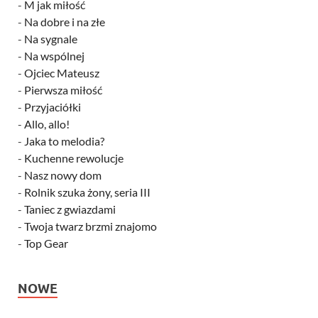
-
M jak miłość
-
Na dobre i na złe
-
Na sygnale
-
Na wspólnej
-
Ojciec Mateusz
-
Pierwsza miłość
-
Przyjaciółki
-
Allo, allo!
-
Jaka to melodia?
-
Kuchenne rewolucje
-
Nasz nowy dom
-
Rolnik szuka żony, seria III
-
Taniec z gwiazdami
-
Twoja twarz brzmi znajomo
-
Top Gear
NOWE