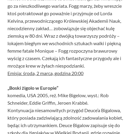
go za nieszkodliwego wariata. Fogg marzy, żeby wreszcie
ktoś potraktował go poważnie i przyjmuje od Lorda
Kelvina, przewodniczącego Królewskiej Akademii Nauk,
niecodzienny zakład… zobowiązuje się objechać kulę
ziemską w 80 dni. Wraz z dwójką towarzyszy podróży –
lokajem biegłym we wschodnich sztukach walki i piękną
femme fatale Monique – Fogg rozpoczyna brawurowy
wyścig z czasem. Czekają ich fantastyczne przygody ale i
mrożące krew w żyłach niespodzianki.
Emisja: środa, 2 marca, godzina 20:00
„Boski żigolo w Europie”
komedia, USA 2005, reż. Mike Bigelow, wyst.: Rob
Schneider, Eddie Griffin, Jeroen Krabbé.
Kontynuacja niesamowitych przygód Deuce’a Bigalowa,
który posiada zadziwiającą zdolność zadowalania kobiet,
będąc ich utrzymankiem. Deuce Bigalow zapisuje się do
szkoły dla żigolaków w Wielkiej Brytanii, gdzie rozwinie