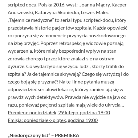
scripted docu, Polska 2016, wyst.: Joanna Mądry, Kacper
Anuszewski, Katarzyna Skoniecka, Leszek Malec
„Tajemnice medyczne” to serial typu scripted-docu, który
przedstawia historie pacjentów szpitala. Każda opowieść
rozpoczyna się w momencie przybycia poszkodowanego
na izbę przyjęć. Poprzez retrospekcję widzowie poznają
wydarzenia, które miały bezpośredni wpływ na stan
zdrowia chorego i przez które znalazł się na ostrym
dyżurze. Co wydarzyło się w życiu ludzi, którzy trafili do
szpitala? Jakie tajemnice skrywają? Czego się wstydzą i do
czego boją się przyznać? Na te i inne pytania muszą
odpowiedzieć serialowi lekarze, którzy zamieniają się w
prawdziwych detektywów. Prawda nie wyjdzie na jaw od
razu, ponieważ pacjenci szpitala mają wiele do ukrycia…
Premiera: poniedziałek, 29 lutego, godzina 19:00
Emisja: poniedziałek-piątek, godzina 19:00
„Niedoręczony list” – PREMIERA