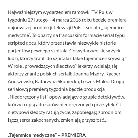
Najważniejszym wydarzeniem ramówki TV Puls w
tygodniu 27 lutego – 4 marca 2016 roku będzie premiera
najnowszej produkcji Telewizji Puls – serialu „Tajemnice
medyczne”. To oparty na francuskim formacie serial typu
scripted docu, który przedstawia niezwykłe historie
pacjentów pewnego szpitala. Co wydarzyło się w życiu
ludzi, którzy trafili do szpitala? Jakie tajemnice skrywają?
W role „prowadzących śledztwo” lekarzy wcielają się
aktorzy znani z polskich seriali: Joanna Mądry, Kacper
Anuszewski, Katarzyna Skoniecka, Leszek Malec. Drugą
serialową premierą tygodnia będzie produkcja
„Niedoręczony list” opowiadający o grupie detektywów,
którzy tropią adresatów niedoręczonych przesyłek. Ci
nietypowi śledczy ratują życie, zapobiegają zbrodniom,
łączą serca zakochanych, zmieniają przyszłość…
„Tajemnice medyczne” – PREMIERA