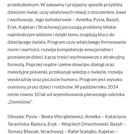
przedszkolnym. W zabawny i przyjazny sposób przybliża
dzieciom świat, uczy właściwych relacji z otoczeniem, bawi
i wychowuje. Jego bohaterowie – Amelka, Pysia, Bazyli,
Eryk, Kajetan i Strachowyj poruszają problemy bliskie
najmłodszym widzom i dzięki temu znajdują klucz do
dziecięcego świata. Program uczy właściwego formowania
norm i wartości, rozwija kompetencje emocjonalne i
poznawcze dzieci. Łączy treści wychowawcze z atrakcyjną
formułą. Poprzez mądre i pełne dowcipu dialogi oraz
melodyjne piosenki, przekazuje wiedzę o świecie, rozwija
wyobraźnię oraz poczucie humoru. Program jest wysoko
oceniony przez dzieci i rodziców. W październiku 2014
minie równo 10 lat od wyemitowania pierwszego odcinka
„Domisiów”.
Obsada: Pysia – Beata Wyrąbkiewicz, Amelka – Katarzyna
Taracińska-Badura, Eryk – Wojciech Dmochowski, Bazyli –
Tomasz Błasiak, Strachowyj – Rafał Szałajko, Kajetan –