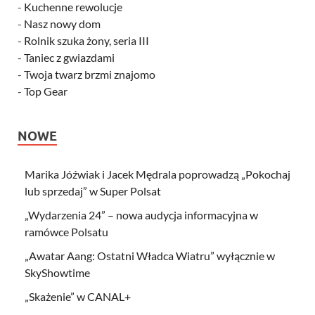
-
Kuchenne rewolucje
-
Nasz nowy dom
-
Rolnik szuka żony, seria III
-
Taniec z gwiazdami
-
Twoja twarz brzmi znajomo
-
Top Gear
NOWE
Marika Jóźwiak i Jacek Mędrala poprowadzą „Pokochaj
lub sprzedaj” w Super Polsat
„Wydarzenia 24” – nowa audycja informacyjna w
ramówce Polsatu
„Awatar Aang: Ostatni Władca Wiatru” wyłącznie w
SkyShowtime
„Skażenie” w CANAL+