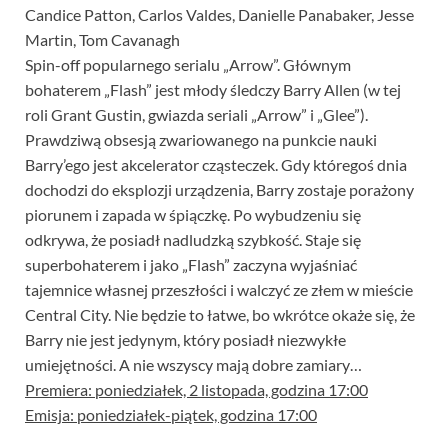
Candice Patton, Carlos Valdes, Danielle Panabaker, Jesse
Martin, Tom Cavanagh
Spin-off popularnego serialu „Arrow”. Głównym
bohaterem „Flash” jest młody śledczy Barry Allen (w tej
roli Grant Gustin, gwiazda seriali „Arrow” i „Glee”).
Prawdziwą obsesją zwariowanego na punkcie nauki
Barry’ego jest akcelerator cząsteczek. Gdy któregoś dnia
dochodzi do eksplozji urządzenia, Barry zostaje porażony
piorunem i zapada w śpiączkę. Po wybudzeniu się
odkrywa, że posiadł nadludzką szybkość. Staje się
superbohaterem i jako „Flash” zaczyna wyjaśniać
tajemnice własnej przeszłości i walczyć ze złem w mieście
Central City. Nie będzie to łatwe, bo wkrótce okaże się, że
Barry nie jest jedynym, który posiadł niezwykłe
umiejętności. A nie wszyscy mają dobre zamiary…
Premiera: poniedziałek, 2 listopada, godzina 17:00
Emisja: poniedziałek-piątek, godzina 17:00