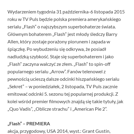
Wydarzeniem tygodnia 31 października-6 listopada 2015
roku w TV Puls będzie polska premiera amerykańskiego
serialu „Flash” o najszybszym superbohaterze świata.
Głównym bohaterem „Flash” jest młody śledczy Barry
Allen, który zostaje porażony piorunem i zapada w
śpiączkę. Po wybudzeniu się odkrywa, że posiadł
nadludzką szybkość. Staje się superbohaterem i jako
„Flash” zaczyna walczyć ze złem. „Flash” to spin-off
popularnego serialu „Arrow”. Fanów telenowel z
pewnością ucieszą dalsze odcinki hiszpańskiego serialu
„Sekret” – w poniedziałek, 2 listopada, TV Puls zacznie
emitować odcinki 5. sezonu tej popularnej produkcji. Z
kolei wśród premier filmowych znajdą się takie tytuły, jak
„Quo Vadis”, „Oblicze strachu” i „American Pie 2”.
„Flash” – PREMIERA
akcja, przygodowy, USA 2014, wyst.: Grant Gustin,