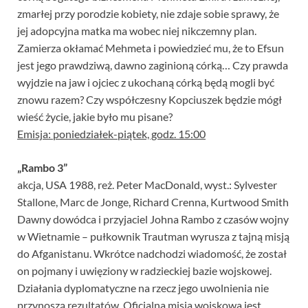
zmarłej przy porodzie kobiety, nie zdaje sobie sprawy, że
jej adopcyjna matka ma wobec niej nikczemny plan.
Zamierza okłamać Mehmeta i powiedzieć mu, że to Efsun
jest jego prawdziwą, dawno zaginioną córką… Czy prawda
wyjdzie na jaw i ojciec z ukochaną córką będą mogli być
znowu razem? Czy współczesny Kopciuszek będzie mógł
wieść życie, jakie było mu pisane?
Emisja: poniedziałek-piątek, godz. 15:00
„Rambo 3”
akcja, USA 1988, reż. Peter MacDonald, wyst.: Sylvester
Stallone, Marc de Jonge, Richard Crenna, Kurtwood Smith
Dawny dowódca i przyjaciel Johna Rambo z czasów wojny
w Wietnamie – pułkownik Trautman wyrusza z tajną misją
do Afganistanu. Wkrótce nadchodzi wiadomość, że został
on pojmany i uwięziony w radzieckiej bazie wojskowej.
Działania dyplomatyczne na rzecz jego uwolnienia nie
przynoszą rezultatów. Oficjalna misja wojskowa jest