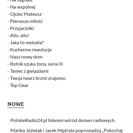
-
Na wspólnej
-
Ojciec Mateusz
-
Pierwsza miłość
-
Przyjaciółki
-
Allo, allo!
-
Jaka to melodia?
-
Kuchenne rewolucje
-
Nasz nowy dom
-
Rolnik szuka żony, seria III
-
Taniec z gwiazdami
-
Twoja twarz brzmi znajomo
-
Top Gear
NOWE
PolskieRadio24.pl liderem wśród domen radiowych
Marika Jóźwiak i Jacek Mędrala poprowadzą „Pokochaj