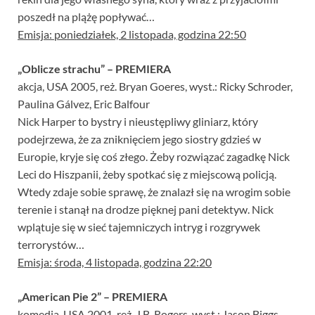
poszedł na plążę popływać…
Emisja: poniedziałek, 2 listopada, godzina 22:50
„Oblicze strachu” – PREMIERA
akcja, USA 2005, reż. Bryan Goeres, wyst.: Ricky Schroder,
Paulina Gálvez, Eric Balfour
Nick Harper to bystry i nieustępliwy gliniarz, który
podejrzewa, że za zniknięciem jego siostry gdzieś w
Europie, kryje się coś złego. Żeby rozwiązać zagadkę Nick
Leci do Hiszpanii, żeby spotkać się z miejscową policją.
Wtedy zdaje sobie sprawę, że znalazł się na wrogim sobie
terenie i stanął na drodze pięknej pani detektyw. Nick
wplątuje się w sieć tajemniczych intryg i rozgrywek
terrorystów…
Emisja: środa, 4 listopada, godzina 22:20
„American Pie 2” – PREMIERA
komedia, USA 2001, reż. J.B. Rogers, wyst.: Jason Biggs,