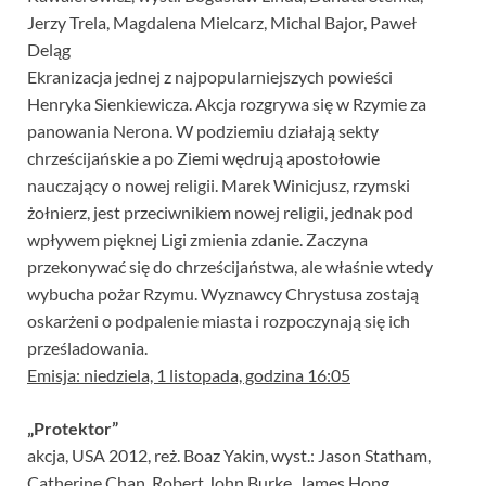
Jerzy Trela, Magdalena Mielcarz, Michal Bajor, Paweł
Deląg
Ekranizacja jednej z najpopularniejszych powieści
Henryka Sienkiewicza. Akcja rozgrywa się w Rzymie za
panowania Nerona. W podziemiu działają sekty
chrześcijańskie a po Ziemi wędrują apostołowie
nauczający o nowej religii. Marek Winicjusz, rzymski
żołnierz, jest przeciwnikiem nowej religii, jednak pod
wpływem pięknej Ligi zmienia zdanie. Zaczyna
przekonywać się do chrześcijaństwa, ale właśnie wtedy
wybucha pożar Rzymu. Wyznawcy Chrystusa zostają
oskarżeni o podpalenie miasta i rozpoczynają się ich
prześladowania.
Emisja: niedziela, 1 listopada, godzina 16:05
„Protektor”
akcja, USA 2012, reż. Boaz Yakin, wyst.: Jason Statham,
Catherine Chan, Robert John Burke, James Hong