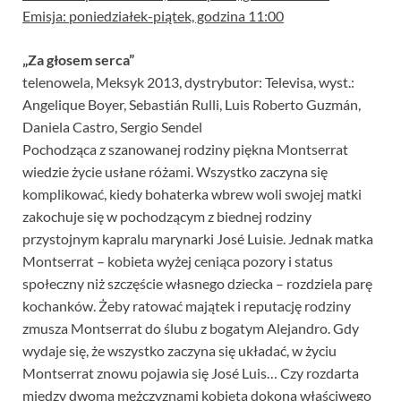
Emisja: poniedziałek-piątek, godzina 11:00
„Za głosem serca”
telenowela, Meksyk 2013, dystrybutor: Televisa, wyst.:
Angelique Boyer, Sebastián Rulli, Luis Roberto Guzmán,
Daniela Castro, Sergio Sendel
Pochodząca z szanowanej rodziny piękna Montserrat
wiedzie życie usłane różami. Wszystko zaczyna się
komplikować, kiedy bohaterka wbrew woli swojej matki
zakochuje się w pochodzącym z biednej rodziny
przystojnym kapralu marynarki José Luisie. Jednak matka
Montserrat – kobieta wyżej ceniąca pozory i status
społeczny niż szczęście własnego dziecka – rozdziela parę
kochanków. Żeby ratować majątek i reputację rodziny
zmusza Montserrat do ślubu z bogatym Alejandro. Gdy
wydaje się, że wszystko zaczyna się układać, w życiu
Montserrat znowu pojawia się José Luis… Czy rozdarta
między dwoma mężczyznami kobieta dokona właściwego