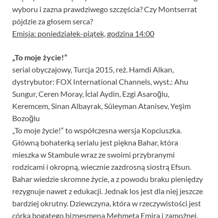
wyboru i zazna prawdziwego szczęścia? Czy Montserrat
pójdzie za głosem serca?
Emisja: poniedziałek-piątek, godzina 14:00
„To moje życie!”
serial obyczajowy, Turcja 2015, reż. Hamdi Alkan,
dystrybutor: FOX International Channels, wyst.: Ahu
Sungur, Ceren Moray, İclal Aydin, Ezgi Asaroğlu,
Keremcem, Sinan Albayrak, Süleyman Atanisev, Yeşim
Bozoğlu
„To moje życie!” to współczesna wersja Kopciuszka.
Główną bohaterką serialu jest piękna Bahar, która
mieszka w Stambule wraz ze swoimi przybranymi
rodzicami i okropną, wiecznie zazdrosną siostrą Efsun.
Bahar wiedzie skromne życie, a z powodu braku pieniędzy
rezygnuje nawet z edukacji. Jednak los jest dla niej jeszcze
bardziej okrutny. Dziewczyna, która w rzeczywistości jest
córką bogatego biznesmena Mehmeta Emira i zamożnej,