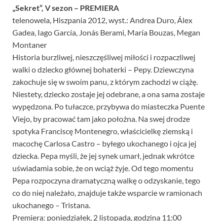
„Sekret”, V sezon – PREMIERA
telenowela, Hiszpania 2012, wyst.: Andrea Duro, Álex
Gadea, Iago García, Jonás Berami, María Bouzas, Megan
Montaner
Historia burzliwej, nieszczęśliwej miłości i rozpaczliwej
walki o dziecko głównej bohaterki – Pepy. Dziewczyna
zakochuje się w swoim panu, z którym zachodzi w ciążę.
Niestety, dziecko zostaje jej odebrane, a ona sama zostaje
wypędzona. Po tułaczce, przybywa do miasteczka Puente
Viejo, by pracować tam jako położna. Na swej drodze
spotyka Franciscę Montenegro, właścicielkę ziemską i
macochę Carlosa Castro – byłego ukochanego i ojca jej
dziecka. Pepa myśli, że jej synek umarł, jednak wkrótce
uświadamia sobie, że on wciąż żyje. Od tego momentu
Pepa rozpoczyna dramatyczną walkę o odzyskanie, tego
co do niej należało, znajduje także wsparcie w ramionach
ukochanego – Tristana.
Premiera: poniedziałek, 2 listopada, godzina 11:00