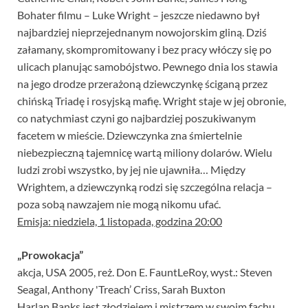
Bohater filmu – Luke Wright – jeszcze niedawno był
najbardziej nieprzejednanym nowojorskim gliną. Dziś
załamany, skompromitowany i bez pracy włóczy się po
ulicach planując samobójstwo. Pewnego dnia los stawia
na jego drodze przerażoną dziewczynkę ściganą przez
chińską Triadę i rosyjską mafię. Wright staje w jej obronie,
co natychmiast czyni go najbardziej poszukiwanym
facetem w mieście. Dziewczynka zna śmiertelnie
niebezpieczną tajemnicę wartą miliony dolarów. Wielu
ludzi zrobi wszystko, by jej nie ujawniła… Między
Wrightem, a dziewczynką rodzi się szczególna relacja –
poza sobą nawzajem nie mogą nikomu ufać.
Emisja: niedziela, 1 listopada, godzina 20:00
„Prowokacja”
akcja, USA 2005, reż. Don E. FauntLeRoy, wyst.: Steven
Seagal, Anthony 'Treach’ Criss, Sarah Buxton
Harlan Banks jest złodziejem i mistrzem w swoim fachu.