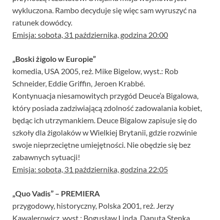
wykluczona. Rambo decyduje się więc sam wyruszyć na
ratunek dowódcy.
Emisja: sobota, 31 października, godzina 20:00
„Boski żigolo w Europie”
komedia, USA 2005, reż. Mike Bigelow, wyst.: Rob
Schneider, Eddie Griffin, Jeroen Krabbé.
Kontynuacja niesamowitych przygód Deuce’a Bigalowa,
który posiada zadziwiającą zdolność zadowalania kobiet,
będąc ich utrzymankiem. Deuce Bigalow zapisuje się do
szkoły dla żigolaków w Wielkiej Brytanii, gdzie rozwinie
swoje nieprzeciętne umiejętności. Nie obędzie się bez
zabawnych sytuacji!
Emisja: sobota, 31 października, godzina 22:05
„Quo Vadis” – PREMIERA
przygodowy, historyczny, Polska 2001, reż. Jerzy
Kawalerowicz, wyst.: Bogusław Linda, Danuta Stenka,