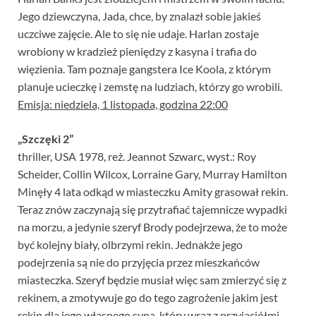
Jego dziewczyna, Jada, chce, by znalazł sobie jakieś
uczciwe zajęcie. Ale to się nie udaje. Harlan zostaje
wrobiony w kradzież pieniędzy z kasyna i trafia do
więzienia. Tam poznaje gangstera Ice Koola, z którym
planuje ucieczkę i zemstę na ludziach, którzy go wrobili.
Emisja: niedziela, 1 listopada, godzina 22:00
„Szczęki 2”
thriller, USA 1978, reż. Jeannot Szwarc, wyst.: Roy
Scheider, Collin Wilcox, Lorraine Gary, Murray Hamilton
Minęły 4 lata odkąd w miasteczku Amity grasował rekin.
Teraz znów zaczynają się przytrafiać tajemnicze wypadki
na morzu, a jedynie szeryf Brody podejrzewa, że to może
być kolejny biały, olbrzymi rekin. Jednakże jego
podejrzenia są nie do przyjęcia przez mieszkańców
miasteczka. Szeryf będzie musiał więc sam zmierzyć się z
rekinem, a zmotywuje go do tego zagrożenie jakim jest
rekin dla jego własnego syna, który wraz z przyjaciółmi