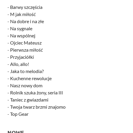
-
Barwy szczęścia
-
M jak miłość
-
Na dobre i na złe
-
Na sygnale
-
Na wspólnej
-
Ojciec Mateusz
-
Pierwsza miłość
-
Przyjaciółki
-
Allo, allo!
-
Jaka to melodia?
-
Kuchenne rewolucje
-
Nasz nowy dom
-
Rolnik szuka żony, seria III
-
Taniec z gwiazdami
-
Twoja twarz brzmi znajomo
-
Top Gear
NOWE