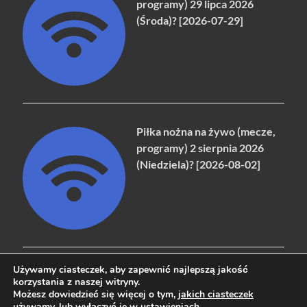
programy) 29 lipca 2026
(Środa)? [2026-07-29]
Piłka nożna na żywo (mecze,
programy) 2 sierpnia 2026
(Niedziela)? [2026-08-02]
Używamy ciasteczek, aby zapewnić najlepszą jakość
korzystania z naszej witryny.
Możesz dowiedzieć się więcej o tym,
jakich ciasteczek
Copyright © 2026
naziemna.info - Telewizja cyfrowa, Radio,
używamy
, lub wyłączyć je w
ustawieniach
.