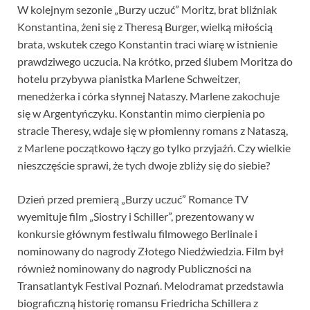
W kolejnym sezonie „Burzy uczuć” Moritz, brat bliźniak
Konstantina, żeni się z Theresą Burger, wielką miłością
brata, wskutek czego Konstantin traci wiarę w istnienie
prawdziwego uczucia. Na krótko, przed ślubem Moritza do
hotelu przybywa pianistka Marlene Schweitzer,
menedżerka i córka słynnej Nataszy. Marlene zakochuje
się w Argentyńczyku. Konstantin mimo cierpienia po
stracie Theresy, wdaje się w płomienny romans z Nataszą,
z Marlene początkowo łączy go tylko przyjaźń. Czy wielkie
nieszczęście sprawi, że tych dwoje zbliży się do siebie?
Dzień przed premierą „Burzy uczuć” Romance TV
wyemituje film „Siostry i Schiller”, prezentowany w
konkursie głównym festiwalu filmowego Berlinale i
nominowany do nagrody Złotego Niedźwiedzia. Film był
również nominowany do nagrody Publiczności na
Transatlantyk Festival Poznań. Melodramat przedstawia
biograficzną historię romansu Friedricha Schillera z