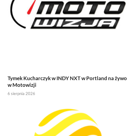
Tymek Kucharczyk w INDY NXT w Portland na żywo
w Motowizji
6 sierpnia 2026