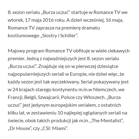
8. sezon serialu „Burza uczuć” startuje w Romance TV we
wtorek, 17 maja 2016 roku. A dzień wcześniej, 16 maja,
Romance TV zaprasza na premierę dramatu
kostiumowego „Siostry i Schiller”.
Majowy program Romance TV obfituje w wiele ciekawych
premier. Jedną z najważniejszych jest 8. sezon serialu
„Burza uczuć”. Znajduje się on w pierwszej dziesiątce
najpopularniejszych seriali w Europie, nie dziwi więc, że
każdy sezon jest tak wyczekiwany. Serial pokazywany jest
w 24 krajach starego kontynentu m.in.w Niemczech, we
Francji, Belgii, Szwajcarii, Polsce czy Włoszech. „Burza
uczuć” jest jedynym europejskim serialem, z ostatnich
kilku lat, w zestawieniu 10 najlepiej oglądanych seriali na
świecie, obok takich produkcji jak m.in. „The Mentalist”,
„Dr House”, czy „CSI: Miami”.