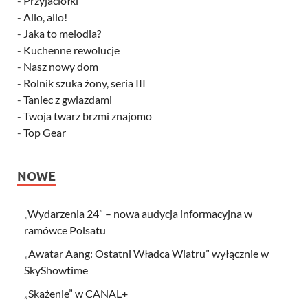
-
Przyjaciółki
-
Allo, allo!
-
Jaka to melodia?
-
Kuchenne rewolucje
-
Nasz nowy dom
-
Rolnik szuka żony, seria III
-
Taniec z gwiazdami
-
Twoja twarz brzmi znajomo
-
Top Gear
NOWE
„Wydarzenia 24” – nowa audycja informacyjna w
ramówce Polsatu
„Awatar Aang: Ostatni Władca Wiatru” wyłącznie w
SkyShowtime
„Skażenie” w CANAL+