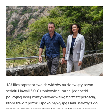
13 Ulica zaprasza swoich widzów na dziewiąty sezon
serialu Hawaii 5.0. Członkowie elitarnej jednostki
policyjnej będą kontynuować walkę z przestępczością,
która trawi z pozoru spokojną wyspę Oahu należącą do
malowniczego archipelagu Hawajów. W premierowym