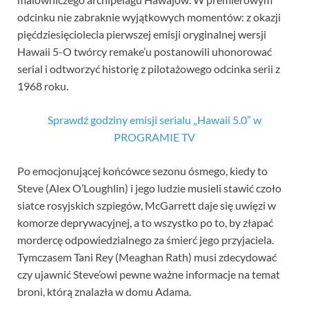
odcinku nie zabraknie wyjątkowych momentów: z okazji
pięćdziesięciolecia pierwszej emisji oryginalnej wersji
Hawaii 5-O twórcy remake’u postanowili uhonorować
serial i odtworzyć historię z pilotażowego odcinka serii z
1968 roku.
Sprawdź godziny emisji serialu „Hawaii 5.0” w
PROGRAMIE TV
Po emocjonującej końcówce sezonu ósmego, kiedy to
Steve (Alex O’Loughlin) i jego ludzie musieli stawić czoło
siatce rosyjskich szpiegów, McGarrett daje się uwięzi w
komorze deprywacyjnej, a to wszystko po to, by złapać
mordercę odpowiedzialnego za śmierć jego przyjaciela.
Tymczasem Tani Rey (Meaghan Rath) musi zdecydować
czy ujawnić Steve’owi pewne ważne informacje na temat
broni, którą znalazła w domu Adama.