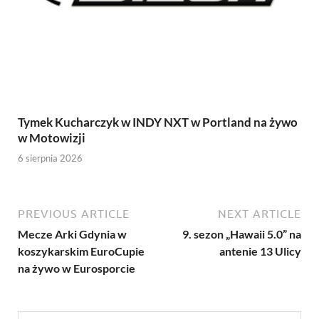
Tymek Kucharczyk w INDY NXT w Portland na żywo
w Motowizji
6 sierpnia 2026
PREVIOUS ARTICLE
NEXT ARTICLE
Mecze Arki Gdynia w
9. sezon „Hawaii 5.0” na
koszykarskim EuroCupie
antenie 13 Ulicy
na żywo w Eurosporcie