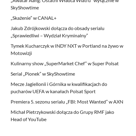
„Awatar Aang: Ostatni Władca Wiatru” wyłącznie w
SkyShowtime
„Skażenie” w CANAL+
Jakub Zdrójkowski dołącza do obsady serialu
„Sprawiedliwi – Wydział Kryminalny”
Tymek Kucharczyk w INDY NXT w Portland na żywo w
Motowizji
Kulinarny show „SuperMarket Chef” w Super Polsat
Serial „Pionek” w SkyShowtime
Mecze Jagiellonii i Górnika w kwalifikacjach do
pucharów UEFA w kanałach Polsat Sport
Premiera 5. sezonu serialu „FBI: Most Wanted” w AXN
Michał Pietrzykowski dołącza do Grupy RMF jako
Head of YouTube