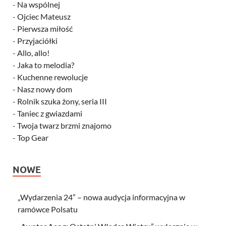
-
Na wspólnej
-
Ojciec Mateusz
-
Pierwsza miłość
-
Przyjaciółki
-
Allo, allo!
-
Jaka to melodia?
-
Kuchenne rewolucje
-
Nasz nowy dom
-
Rolnik szuka żony, seria III
-
Taniec z gwiazdami
-
Twoja twarz brzmi znajomo
-
Top Gear
NOWE
„Wydarzenia 24” – nowa audycja informacyjna w
ramówce Polsatu