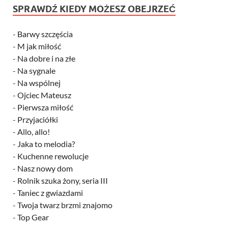
SPRAWDŹ KIEDY MOŻESZ OBEJRZEĆ
-
Barwy szczęścia
-
M jak miłość
-
Na dobre i na złe
-
Na sygnale
-
Na wspólnej
-
Ojciec Mateusz
-
Pierwsza miłość
-
Przyjaciółki
-
Allo, allo!
-
Jaka to melodia?
-
Kuchenne rewolucje
-
Nasz nowy dom
-
Rolnik szuka żony, seria III
-
Taniec z gwiazdami
-
Twoja twarz brzmi znajomo
-
Top Gear