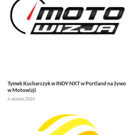
Tymek Kucharczyk w INDY NXT w Portland na żywo
w Motowizji
6 sierpnia 2026