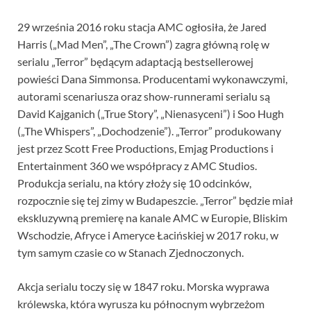
29 września 2016 roku stacja AMC ogłosiła, że Jared
Harris („Mad Men”, „The Crown”) zagra główną rolę w
serialu „Terror” będącym adaptacją bestsellerowej
powieści Dana Simmonsa. Producentami wykonawczymi,
autorami scenariusza oraz show-runnerami serialu są
David Kajganich („True Story”, „Nienasyceni”) i Soo Hugh
(„The Whispers”, „Dochodzenie”). „Terror” produkowany
jest przez Scott Free Productions, Emjag Productions i
Entertainment 360 we współpracy z AMC Studios.
Produkcja serialu, na który złoży się 10 odcinków,
rozpocznie się tej zimy w Budapeszcie. „Terror” będzie miał
ekskluzywną premierę na kanale AMC w Europie, Bliskim
Wschodzie, Afryce i Ameryce Łacińskiej w 2017 roku, w
tym samym czasie co w Stanach Zjednoczonych.
Akcja serialu toczy się w 1847 roku. Morska wyprawa
królewska, która wyrusza ku północnym wybrzeżom