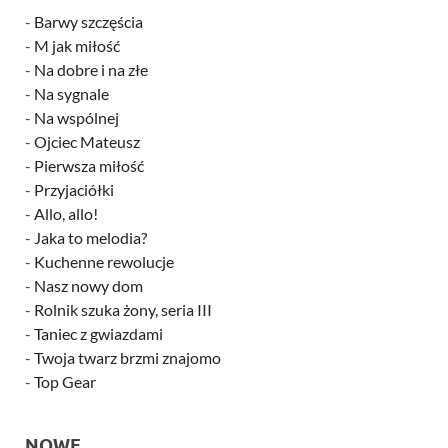
-
Barwy szczęścia
-
M jak miłość
-
Na dobre i na złe
-
Na sygnale
-
Na wspólnej
-
Ojciec Mateusz
-
Pierwsza miłość
-
Przyjaciółki
-
Allo, allo!
-
Jaka to melodia?
-
Kuchenne rewolucje
-
Nasz nowy dom
-
Rolnik szuka żony, seria III
-
Taniec z gwiazdami
-
Twoja twarz brzmi znajomo
-
Top Gear
NOWE