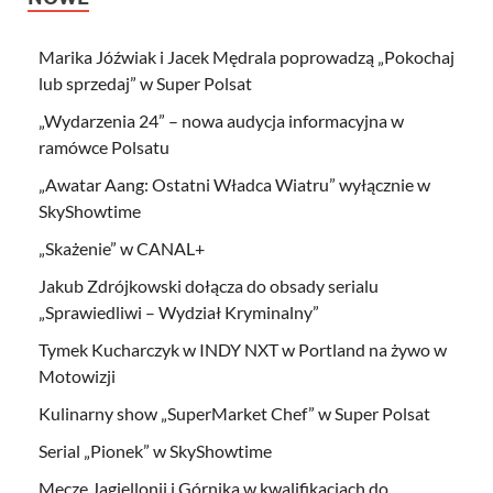
Marika Jóźwiak i Jacek Mędrala poprowadzą „Pokochaj
lub sprzedaj” w Super Polsat
„Wydarzenia 24” – nowa audycja informacyjna w
ramówce Polsatu
„Awatar Aang: Ostatni Władca Wiatru” wyłącznie w
SkyShowtime
„Skażenie” w CANAL+
Jakub Zdrójkowski dołącza do obsady serialu
„Sprawiedliwi – Wydział Kryminalny”
Tymek Kucharczyk w INDY NXT w Portland na żywo w
Motowizji
Kulinarny show „SuperMarket Chef” w Super Polsat
Serial „Pionek” w SkyShowtime
Mecze Jagiellonii i Górnika w kwalifikacjach do