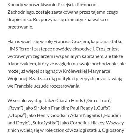
Kanady w poszukiwaniu Przejścia Północno-
Zachodniego, zostaje zaatakowana przez tajemniczego
drapieżnika. Rozpoczyna się dramatyczna walka o
przetrwanie.
Harris wcieli się w rolę Francisa Croziera, kapitana statku
HMS Terror i zastępcę dowódcy ekspedycji. Crozier jest
wytrawnym żeglarzem i wspaniałym kapitanem, ale także
Irlandczykiem, który ze względu na swoje pochodzenie, nie
może już więcej osiągnąć w Królewskiej Marynarce
Wojennej. Rządząca nią polityka i przepych pozostawiają
we Francisie uczucie rozczarowania.
W serialu wystąpi także Ciarán Hinds („Gra o Tron”,
„Rzym”) jako Sir John Franklin; Paul Ready („Cuffs”,
„Utopia”) jako Henry Goodsir i Adam Nagaitis („Houdini
and Doyle”, „Sufrażystka”) jako Cornelius Hickey. Wszyscy
z nich wcielą się w role członków załogi statku. Ogłoszony