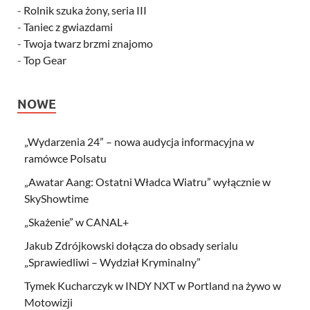
-
Rolnik szuka żony, seria III
-
Taniec z gwiazdami
-
Twoja twarz brzmi znajomo
-
Top Gear
NOWE
„Wydarzenia 24” – nowa audycja informacyjna w
ramówce Polsatu
„Awatar Aang: Ostatni Władca Wiatru” wyłącznie w
SkyShowtime
„Skażenie” w CANAL+
Jakub Zdrójkowski dołącza do obsady serialu
„Sprawiedliwi – Wydział Kryminalny”
Tymek Kucharczyk w INDY NXT w Portland na żywo w
Motowizji