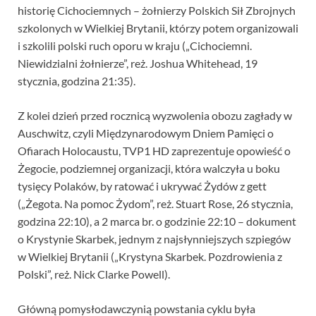
historię Cichociemnych – żołnierzy Polskich Sił Zbrojnych
szkolonych w Wielkiej Brytanii, którzy potem organizowali
i szkolili polski ruch oporu w kraju („Cichociemni.
Niewidzialni żołnierze”, reż. Joshua Whitehead, 19
stycznia, godzina 21:35).
Z kolei dzień przed rocznicą wyzwolenia obozu zagłady w
Auschwitz, czyli Międzynarodowym Dniem Pamięci o
Ofiarach Holocaustu, TVP1 HD zaprezentuje opowieść o
Żegocie, podziemnej organizacji, która walczyła u boku
tysięcy Polaków, by ratować i ukrywać Żydów z gett
(„Żegota. Na pomoc Żydom”, reż. Stuart Rose, 26 stycznia,
godzina 22:10), a 2 marca br. o godzinie 22:10 – dokument
o Krystynie Skarbek, jednym z najsłynniejszych szpiegów
w Wielkiej Brytanii („Krystyna Skarbek. Pozdrowienia z
Polski”, reż. Nick Clarke Powell).
Główną pomysłodawczynią powstania cyklu była