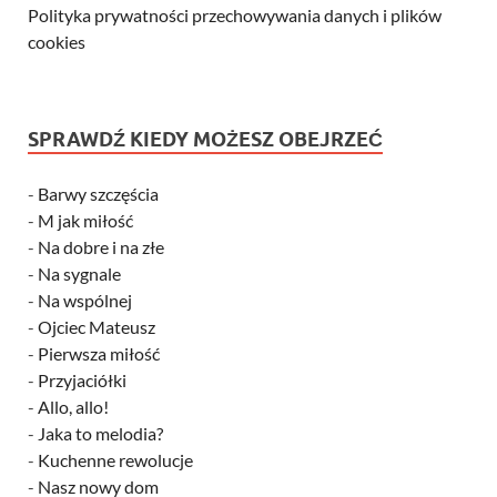
Polityka prywatności przechowywania danych i plików
cookies
SPRAWDŹ KIEDY MOŻESZ OBEJRZEĆ
-
Barwy szczęścia
-
M jak miłość
-
Na dobre i na złe
-
Na sygnale
-
Na wspólnej
-
Ojciec Mateusz
-
Pierwsza miłość
-
Przyjaciółki
-
Allo, allo!
-
Jaka to melodia?
-
Kuchenne rewolucje
-
Nasz nowy dom