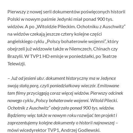
Pierwszy z nowej serii dokumentów poświęconych historii
Polski w nowym paśmie Jedynki miał ponad 900 tys.
widzów. A po „Witoldzie Pileckim. Ochotniku z Auschwitz”
na widzów czekają jeszcze cztery kolejne części
angielskiego cyklu „Polscy bohaterowie wojenni”, który
obejrzeli już widzowie także w Niemczech, Chinach czy
Brazylii. W TVP1 HD emisje w poniedziałki, po Teatrze
Telewizji.
–
Już od jesieni ub.r. dokument historyczny ma w Jedynce
swoją stałą porę, czyli poniedziałkowy wieczór. Emitowane
tam filmy przyciągają coraz więcej widzów. Pierwszy odcinek
nowego cyklu „Polscy bohaterowie wojenni. Witold Pilecki.
Ochotnik z Auschwitz” obejrzało ponad 900 tys. widzów.
Będziemy więc także w nowym roku rozwijać ten projekt i
zaprezentujemy kolejne dokumenty o historii najnowszej
–
mówi wicedyrektor TVP1, Andrzej Godlewski.