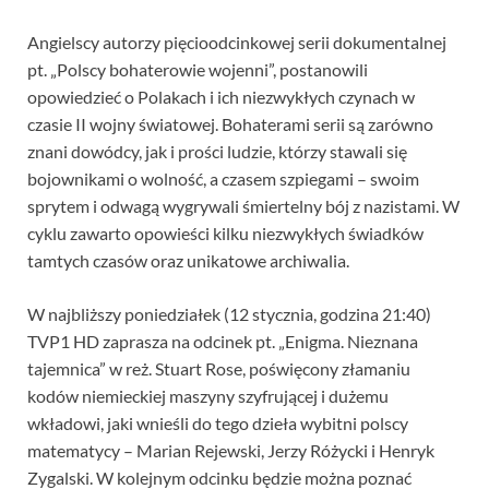
Angielscy autorzy pięcioodcinkowej serii dokumentalnej
pt. „Polscy bohaterowie wojenni”, postanowili
opowiedzieć o Polakach i ich niezwykłych czynach w
czasie II wojny światowej. Bohaterami serii są zarówno
znani dowódcy, jak i prości ludzie, którzy stawali się
bojownikami o wolność, a czasem szpiegami – swoim
sprytem i odwagą wygrywali śmiertelny bój z nazistami. W
cyklu zawarto opowieści kilku niezwykłych świadków
tamtych czasów oraz unikatowe archiwalia.
W najbliższy poniedziałek (12 stycznia, godzina 21:40)
TVP1 HD zaprasza na odcinek pt. „Enigma. Nieznana
tajemnica” w reż. Stuart Rose, poświęcony złamaniu
kodów niemieckiej maszyny szyfrującej i dużemu
wkładowi, jaki wnieśli do tego dzieła wybitni polscy
matematycy – Marian Rejewski, Jerzy Różycki i Henryk
Zygalski. W kolejnym odcinku będzie można poznać