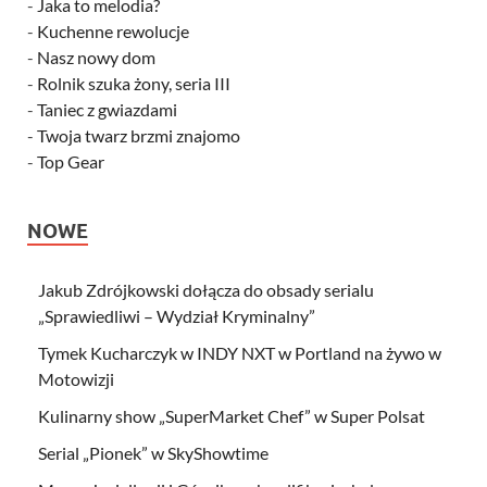
-
Jaka to melodia?
-
Kuchenne rewolucje
-
Nasz nowy dom
-
Rolnik szuka żony, seria III
-
Taniec z gwiazdami
-
Twoja twarz brzmi znajomo
-
Top Gear
NOWE
Jakub Zdrójkowski dołącza do obsady serialu
„Sprawiedliwi – Wydział Kryminalny”
Tymek Kucharczyk w INDY NXT w Portland na żywo w
Motowizji
Kulinarny show „SuperMarket Chef” w Super Polsat
Serial „Pionek” w SkyShowtime