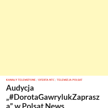
KANAŁY TELEWIZYJNE
/
OFERTA NTC
/
TELEWIZJA POLSAT
Audycja
„#DorotaGawrylukZaprasz
a” w Polsat News