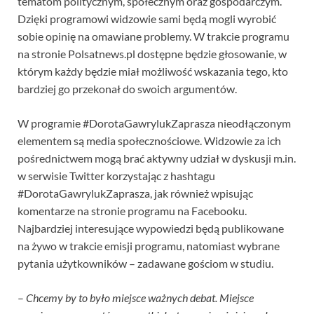
tematom politycznym, społecznym oraz gospodarczym.
Dzięki programowi widzowie sami będą mogli wyrobić
sobie opinię na omawiane problemy. W trakcie programu
na stronie Polsatnews.pl dostępne będzie głosowanie, w
którym każdy będzie miał możliwość wskazania tego, kto
bardziej go przekonał do swoich argumentów.
W programie #DorotaGawrylukZaprasza nieodłączonym
elementem są media społecznościowe. Widzowie za ich
pośrednictwem mogą brać aktywny udział w dyskusji m.in.
w serwisie Twitter korzystając z hashtagu
#DorotaGawrylukZaprasza, jak również wpisując
komentarze na stronie programu na Facebooku.
Najbardziej interesujące wypowiedzi będą publikowane
na żywo w trakcie emisji programu, natomiast wybrane
pytania użytkowników – zadawane gościom w studiu.
–
Chcemy by to było miejsce ważnych debat. Miejsce