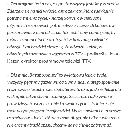
–
Ten program jest o nas, o tym, że wszyscy jesteśmy w drodze.
Zdarzają się na niej wyboje, ostre zakręty, które radykalnie
potrafią zmienić życie. Andrzej Sołtysik w ciepłych i
intymnych rozmowach potrafi otworzyć swoich bohaterów i
porozmawiać z nimi od serca. Taki publiczny coming out, by
mówić o momentach zwrotnych życia wymaga wielkiej
odwagi. Tym bardziej cieszę się, że odważni ludzie, w
odważnych rozmowach zagoszczą w TTV
– podkreśla Lidka
Kazen, dyrektor programowa telewizji TTV.
–
Dla mnie „Bagaż osobisty” to wyjątkowa lekcja życia.
Wszyscy pędzimy gdzieś wśród tłumu ludzi, dlatego spotkanie
i rozmowa o losach moich bohaterów, to okazja do refleksji dla
widza, ale także dla mnie samego. Szczerość i odkrywanie
prawdziwych odczuć o sobie i o swoim życiu – to interesuje
mnie w tym programie najbardziej. Na to stawiam i o to proszę
rozmówców – ludzi, których znam długo, ale tylko z wierzchu.
Nie chcemy tracić czasu, chcemy go na chwilę zatrzymać,