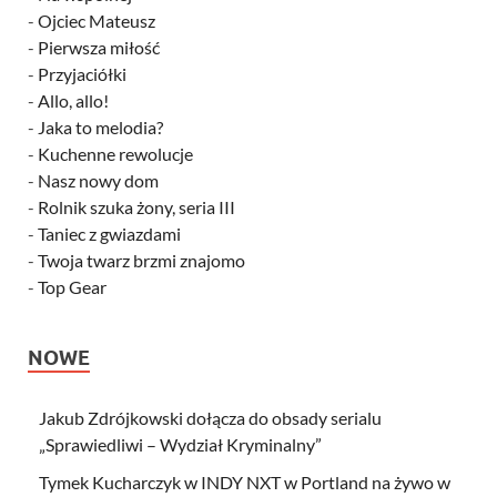
-
Ojciec Mateusz
-
Pierwsza miłość
-
Przyjaciółki
-
Allo, allo!
-
Jaka to melodia?
-
Kuchenne rewolucje
-
Nasz nowy dom
-
Rolnik szuka żony, seria III
-
Taniec z gwiazdami
-
Twoja twarz brzmi znajomo
-
Top Gear
NOWE
Jakub Zdrójkowski dołącza do obsady serialu
„Sprawiedliwi – Wydział Kryminalny”
Tymek Kucharczyk w INDY NXT w Portland na żywo w