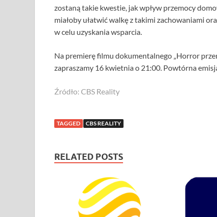
zostaną takie kwestie, jak wpływ przemocy domo
miałoby ułatwić walkę z takimi zachowaniami oraz
w celu uzyskania wsparcia.
Na premierę filmu dokumentalnego „Horror prze
zapraszamy 16 kwietnia o 21:00. Powtórna emisja
Źródło: CBS Reality
TAGGED
CBS REALITY
RELATED POSTS