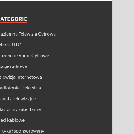
KATEGORIE
aziemna Telewizja Cyfrowa
ferta NTC
aziemne Radio Cyfrowe
tacje radiowe
elewizja internetowa
adiofonia i Telewizja
anały telewizyjne
latformy satelitarne
ieci kablowe
rtykuł sponsorowany