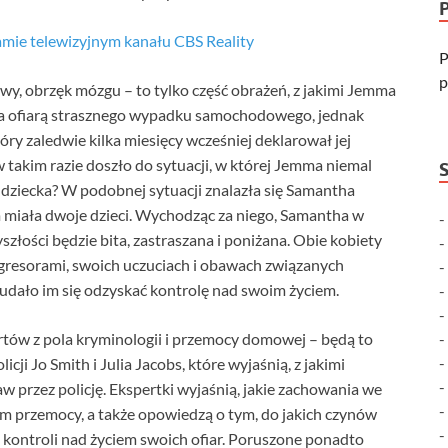
mie telewizyjnym kanału CBS Reality
P
p
owy, obrzęk mózgu – to tylko część obrażeń, z jakimi Jemma
yła ofiarą strasznego wypadku samochodowego, jednak
óry zaledwie kilka miesięcy wcześniej deklarował jej
 takim razie doszło do sytuacji, w której Jemma niemal
d dziecka? W podobnej sytuacji znalazła się Samantha
rym miała dwoje dzieci. Wychodząc za niego, Samantha w
złości będzie bita, zastraszana i poniżana. Obie kobiety
 agresorami, swoich uczuciach i obawach związanych
udało im się odzyskać kontrolę nad swoim życiem.
tów z pola kryminologii i przemocy domowej – będą to
ji Jo Smith i Julia Jacobs, które wyjaśnią, z jakimi
 przez policję. Ekspertki wyjaśnią, jakie zachowania we
 przemocy, a także opowiedzą o tym, do jakich czynów
kontroli nad życiem swoich ofiar. Poruszone ponadto