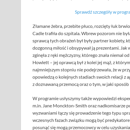
Sprawdź szczegóły w progra
Złamane żebra, przebite płuco, rozcięty łuk brwi
Cadle trafiła do szpitala. Wbrew pozorom nie b
sprawcą tych obrażeń był były partner kobiety, kt
dozgonną miłość i obsypywał ją prezentami. Jak w
zginęła z ręki mężczyzny, którego znała niemal o
Howlett – jej oprawcą był z kolei jej mąż, z któ
najmniejszym stopniu nie podejrzewała, że w przys
opowiedzą o kolejnych stadiach swoich relacji z
z doznawaną przemocą oraz o tym, w jaki sposób 
W programie usłyszymy także wypowiedzi eksper
m.in. Jane Monckton-Smith oraz nadkomisarze polic
wyzwaniami łączy się prowadzenie tego typu spraw
wczesnych fazach związku mogą być predykatorem
posunąć się mogą przemocowcy w celu uzyskania 