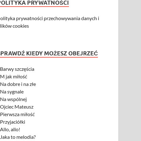
POLITYKA PRYWATNOŚCI
olityka prywatności przechowywania danych i
lików cookies
SPRAWDŹ KIEDY MOŻESZ OBEJRZEĆ
-
Barwy szczęścia
-
M jak miłość
-
Na dobre i na złe
-
Na sygnale
-
Na wspólnej
-
Ojciec Mateusz
-
Pierwsza miłość
-
Przyjaciółki
-
Allo, allo!
-
Jaka to melodia?