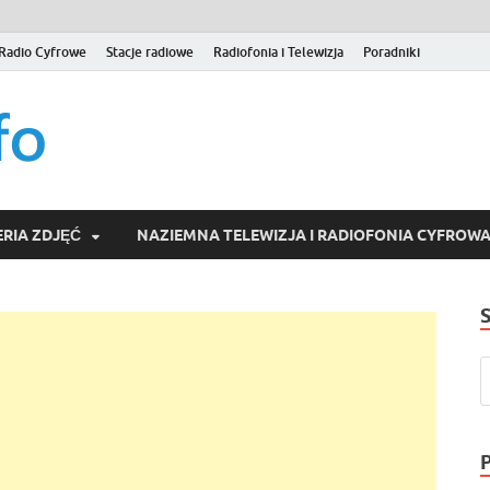
Radio Cyfrowe
Stacje radiowe
Radiofonia i Telewizja
Poradniki
naziemna.info – Telew
Niezależny portal medialny poświęcony Naziemnej Telewizji Cy
serwisom wideo na życzenie (VOD).
Wideo online, VOD
RIA ZDJĘĆ
NAZIEMNA TELEWIZJA I RADIOFONIA CYFROW