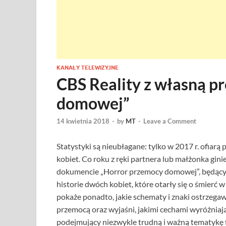
KANAŁY TELEWIZYJNE
CBS Reality z własną p
domowej”
14 kwietnia 2018
-
by
MT
-
Leave a Comment
Statystyki są nieubłagane: tylko w 2017 r. ofiar
kobiet. Co roku z ręki partnera lub małżonka gini
dokumencie „Horror przemocy domowej”, będącym
historie dwóch kobiet, które otarły się o śmier
pokaże ponadto, jakie schematy i znaki ostrzeg
przemocą oraz wyjaśni, jakimi cechami wyróżniają
podejmujący niezwykle trudną i ważną tematykę f