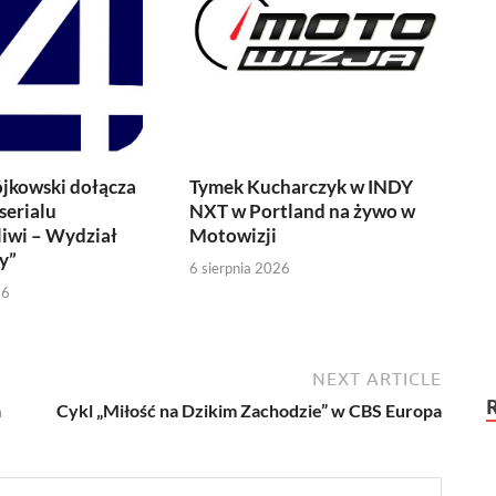
jkowski dołącza
Tymek Kucharczyk w INDY
serialu
NXT w Portland na żywo w
iwi – Wydział
Motowizji
y”
6 sierpnia 2026
26
NEXT ARTICLE
a
Cykl „Miłość na Dzikim Zachodzie” w CBS Europa