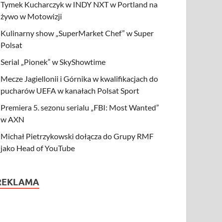
Tymek Kucharczyk w INDY NXT w Portland na
żywo w Motowizji
Kulinarny show „SuperMarket Chef” w Super
Polsat
Serial „Pionek” w SkyShowtime
Mecze Jagiellonii i Górnika w kwalifikacjach do
pucharów UEFA w kanałach Polsat Sport
Premiera 5. sezonu serialu „FBI: Most Wanted”
w AXN
Michał Pietrzykowski dołącza do Grupy RMF
jako Head of YouTube
REKLAMA