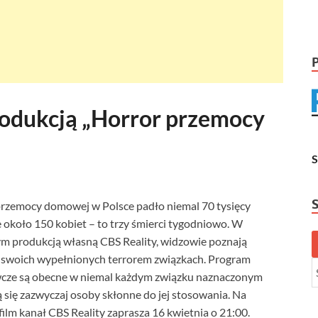
rodukcją „Horror przemocy
ą przemocy domowej w Polsce padło niemal 70 tysięcy
e około 150 kobiet – to trzy śmierci tygodniowo. W
 produkcją własną CBS Reality, widzowie poznają
ć w swoich wypełnionych terrorem związkach. Program
awcze są obecne w niemal każdym związku naznaczonym
 się zazwyczaj osoby skłonne do jej stosowania. Na
ilm kanał CBS Reality zaprasza 16 kwietnia o 21:00.