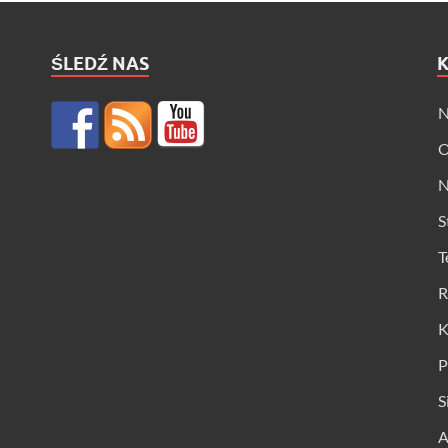
ŚLEDŹ NAS
N
O
N
S
T
R
K
P
S
A