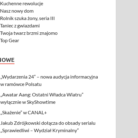
-
Kuchenne rewolucje
-
Nasz nowy dom
-
Rolnik szuka żony, seria III
-
Taniec z gwiazdami
-
Twoja twarz brzmi znajomo
-
Top Gear
NOWE
„Wydarzenia 24” – nowa audycja informacyjna
w ramówce Polsatu
„Awatar Aang: Ostatni Władca Wiatru”
wyłącznie w SkyShowtime
„Skażenie” w CANAL+
Jakub Zdrójkowski dołącza do obsady serialu
„Sprawiedliwi – Wydział Kryminalny”