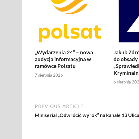
„Wydarzenia 24” – nowa
Jakub Zdró
audycja informacyjna w
do obsady 
ramówce Polsatu
„Sprawiedl
Kryminaln
7 sierpnia 2026
6 sierpnia 20
PREVIOUS ARTICLE
Miniserial „Odwrócić wyrok” na kanale 13 Ulic