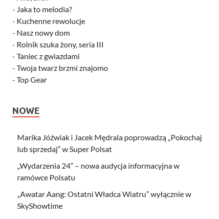
-
Jaka to melodia?
-
Kuchenne rewolucje
-
Nasz nowy dom
-
Rolnik szuka żony, seria III
-
Taniec z gwiazdami
-
Twoja twarz brzmi znajomo
-
Top Gear
NOWE
Marika Jóźwiak i Jacek Mędrala poprowadzą „Pokochaj
lub sprzedaj” w Super Polsat
„Wydarzenia 24” – nowa audycja informacyjna w
ramówce Polsatu
„Awatar Aang: Ostatni Władca Wiatru” wyłącznie w
SkyShowtime