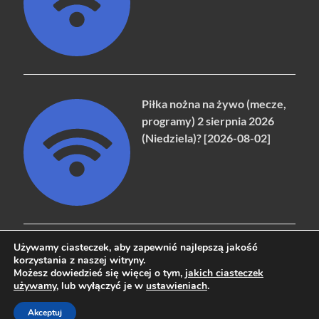
Piłka nożna na żywo (mecze,
programy) 2 sierpnia 2026
(Niedziela)? [2026-08-02]
Używamy ciasteczek, aby zapewnić najlepszą jakość
korzystania z naszej witryny.
Możesz dowiedzieć się więcej o tym,
jakich ciasteczek
Copyright © 2026
naziemna.info - Telewizja cyfrowa, Radio,
używamy
, lub wyłączyć je w
ustawieniach
.
Wideo online, VOD
.
Akceptuj
Powered by
WordPress
and
HitMag
.