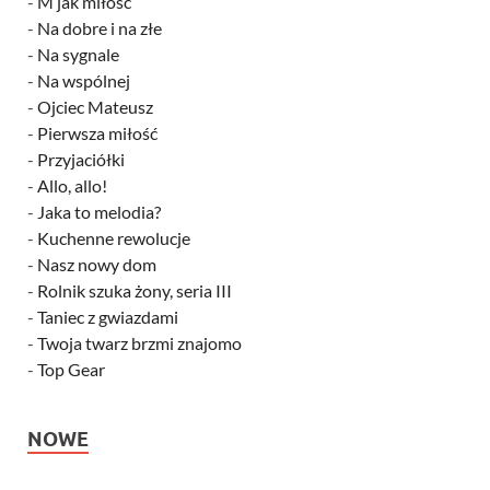
-
M jak miłość
-
Na dobre i na złe
-
Na sygnale
-
Na wspólnej
-
Ojciec Mateusz
-
Pierwsza miłość
-
Przyjaciółki
-
Allo, allo!
-
Jaka to melodia?
-
Kuchenne rewolucje
-
Nasz nowy dom
-
Rolnik szuka żony, seria III
-
Taniec z gwiazdami
-
Twoja twarz brzmi znajomo
-
Top Gear
NOWE