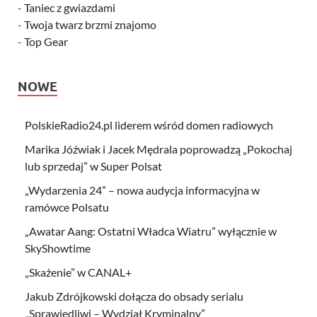
-
Taniec z gwiazdami
-
Twoja twarz brzmi znajomo
-
Top Gear
NOWE
PolskieRadio24.pl liderem wśród domen radiowych
Marika Jóźwiak i Jacek Mędrala poprowadzą „Pokochaj
lub sprzedaj” w Super Polsat
„Wydarzenia 24” – nowa audycja informacyjna w
ramówce Polsatu
„Awatar Aang: Ostatni Władca Wiatru” wyłącznie w
SkyShowtime
„Skażenie” w CANAL+
Jakub Zdrójkowski dołącza do obsady serialu
„Sprawiedliwi – Wydział Kryminalny”