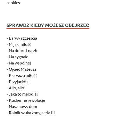
cookies
SPRAWDŹ KIEDY MOŻESZ OBEJRZEĆ
-
Barwy szczęścia
-
M jak miłość
-
Na dobre i na złe
-
Na sygnale
-
Na wspólnej
-
Ojciec Mateusz
-
Pierwsza miłość
-
Przyjaciółki
-
Allo, allo!
-
Jaka to melodia?
-
Kuchenne rewolucje
-
Nasz nowy dom
-
Rolnik szuka żony, seria III