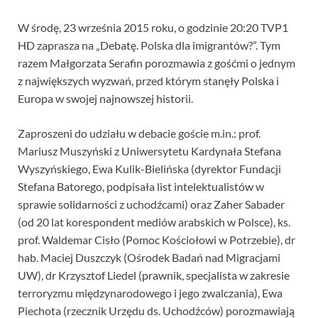
W środę, 23 września 2015 roku, o godzinie 20:20 TVP1
HD zaprasza na „Debatę. Polska dla imigrantów?”. Tym
razem Małgorzata Serafin porozmawia z gośćmi o jednym
z największych wyzwań, przed którym stanęły Polska i
Europa w swojej najnowszej historii.
Zaproszeni do udziału w debacie goście m.in.: prof.
Mariusz Muszyński z Uniwersytetu Kardynała Stefana
Wyszyńskiego, Ewa Kulik-Bielińska (dyrektor Fundacji
Stefana Batorego, podpisała list intelektualistów w
sprawie solidarności z uchodźcami) oraz Zaher Sabader
(od 20 lat korespondent mediów arabskich w Polsce), ks.
prof. Waldemar Cisło (Pomoc Kościołowi w Potrzebie), dr
hab. Maciej Duszczyk (Ośrodek Badań nad Migracjami
UW), dr Krzysztof Liedel (prawnik, specjalista w zakresie
terroryzmu międzynarodowego i jego zwalczania), Ewa
Piechota (rzecznik Urzędu ds. Uchodźców) porozmawiają