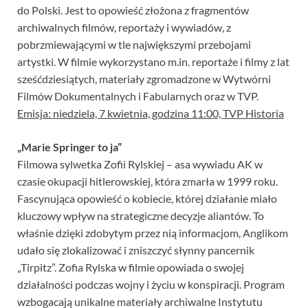
do Polski. Jest to opowieść złożona z fragmentów
archiwalnych filmów, reportaży i wywiadów, z
pobrzmiewającymi w tle największymi przebojami
artystki. W filmie wykorzystano m.in. reportaże i filmy z lat
sześćdziesiątych, materiały zgromadzone w Wytwórni
Filmów Dokumentalnych i Fabularnych oraz w TVP.
Emisja: niedziela, 7 kwietnia, godzina 11:00, TVP Historia
„Marie Springer to ja”
Filmowa sylwetka Zofii Rylskiej – asa wywiadu AK w
czasie okupacji hitlerowskiej, która zmarła w 1999 roku.
Fascynująca opowieść o kobiecie, której działanie miało
kluczowy wpływ na strategiczne decyzje aliantów. To
właśnie dzięki zdobytym przez nią informacjom, Anglikom
udało się zlokalizować i zniszczyć słynny pancernik
„Tirpitz”. Zofia Rylska w filmie opowiada o swojej
działalności podczas wojny i życiu w konspiracji. Program
wzbogacają unikalne materiały archiwalne Instytutu