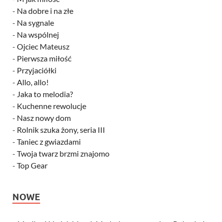
-
Na dobre i na złe
-
Na sygnale
-
Na wspólnej
-
Ojciec Mateusz
-
Pierwsza miłość
-
Przyjaciółki
-
Allo, allo!
-
Jaka to melodia?
-
Kuchenne rewolucje
-
Nasz nowy dom
-
Rolnik szuka żony, seria III
-
Taniec z gwiazdami
-
Twoja twarz brzmi znajomo
-
Top Gear
NOWE