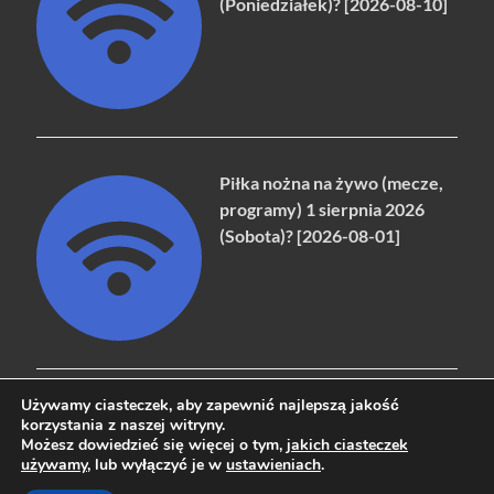
(Poniedziałek)? [2026-08-10]
Piłka nożna na żywo (mecze,
programy) 1 sierpnia 2026
(Sobota)? [2026-08-01]
Używamy ciasteczek, aby zapewnić najlepszą jakość
korzystania z naszej witryny.
Możesz dowiedzieć się więcej o tym,
jakich ciasteczek
Copyright © 2026
naziemna.info - Telewizja cyfrowa, Radio,
używamy
, lub wyłączyć je w
ustawieniach
.
Wideo online, VOD
.