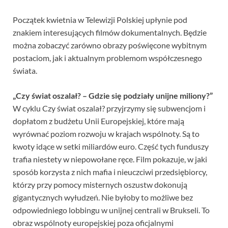
Początek kwietnia w Telewizji Polskiej upłynie pod
znakiem interesujących filmów dokumentalnych. Będzie
można zobaczyć zarówno obrazy poświęcone wybitnym
postaciom, jak i aktualnym problemom współczesnego
świata.
„Czy świat oszalał? – Gdzie się podziały unijne miliony?”
W cyklu Czy świat oszalał? przyjrzymy się subwencjom i
dopłatom z budżetu Unii Europejskiej, które mają
wyrównać poziom rozwoju w krajach wspólnoty. Są to
kwoty idące w setki miliardów euro. Część tych funduszy
trafia niestety w niepowołane ręce. Film pokazuje, w jaki
sposób korzysta z nich mafia i nieuczciwi przedsiębiorcy,
którzy przy pomocy misternych oszustw dokonują
gigantycznych wyłudzeń. Nie byłoby to możliwe bez
odpowiedniego lobbingu w unijnej centrali w Brukseli. To
obraz wspólnoty europejskiej poza oficjalnymi