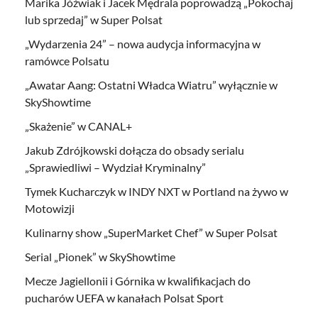
Marika Jóźwiak i Jacek Mędrala poprowadzą „Pokochaj
lub sprzedaj” w Super Polsat
„Wydarzenia 24” – nowa audycja informacyjna w
ramówce Polsatu
„Awatar Aang: Ostatni Władca Wiatru” wyłącznie w
SkyShowtime
„Skażenie” w CANAL+
Jakub Zdrójkowski dołącza do obsady serialu
„Sprawiedliwi – Wydział Kryminalny”
Tymek Kucharczyk w INDY NXT w Portland na żywo w
Motowizji
Kulinarny show „SuperMarket Chef” w Super Polsat
Serial „Pionek” w SkyShowtime
Mecze Jagiellonii i Górnika w kwalifikacjach do
pucharów UEFA w kanałach Polsat Sport