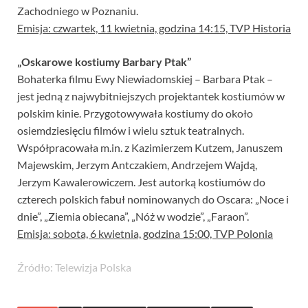
Zachodniego w Poznaniu.
Emisja: czwartek, 11 kwietnia, godzina 14:15, TVP Historia
„Oskarowe kostiumy Barbary Ptak”
Bohaterka filmu Ewy Niewiadomskiej – Barbara Ptak –
jest jedną z najwybitniejszych projektantek kostiumów w
polskim kinie. Przygotowywała kostiumy do około
osiemdziesięciu filmów i wielu sztuk teatralnych.
Współpracowała m.in. z Kazimierzem Kutzem, Januszem
Majewskim, Jerzym Antczakiem, Andrzejem Wajdą,
Jerzym Kawalerowiczem. Jest autorką kostiumów do
czterech polskich fabuł nominowanych do Oscara: „Noce i
dnie”, „Ziemia obiecana”, „Nóż w wodzie”, „Faraon”.
Emisja: sobota, 6 kwietnia, godzina 15:00, TVP Polonia
Źródło: Telewizja Polska