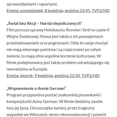
sprawozdaniami i raportami.
Emisja: poniedziałek, 8 kwietnia, godzina 23:45, TVP2/HD
„Świat bez fikcji – Naród niepoliczonych”
Film porusza sprawę Holokaustu Romów i Sinti w czasie II
Wojny Światowej. Mowa jest także o ich powojennych
prześladowaniach oraz pogromach. Obie te nacje chociaż
nie mają własnego państwa i są rozproszeni po całym
świecie, to mają silne wspólne korzenie kulturowe. W
filmie podejmowany jest także problem odradzającego się
neonazizmu w Europie.
Emisja: wtorek, 9 kwietnia, godzina 22:50, TVP2/HD
„Wspomnienie o Annie German”
Program przypomina postać znakomitej piosenkarki i
kompozytorki Anny German. W filmie śledzimy zawiłe
losy jej życia. Od początku kariery, przez tragiczny
wypadek we Włoszech, okres rekonwalescencji i powrót