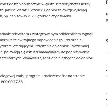
ież dostęp do znacznie większej niż dotychczas liczby
ej jakości obrazu i dźwięku, odbiór telewizji wysokiej
P
h, np. napisów w kilku językach czy dźwięku
p
siadanie telewizora z zintegrowanym odbiornikiem sygnału
iornika telewizyjnego odpowiedniego urządzenia –
ytorami oferującymi urządzenia do odbioru Naziemnej
ciej pojawiają się oszuści namawiający do podpisywania
elitarnych, wmawiając, że są one niezbędne do odbioru
alogowej emisji programu znaleźć można na stronie
i 800 00 77 88.