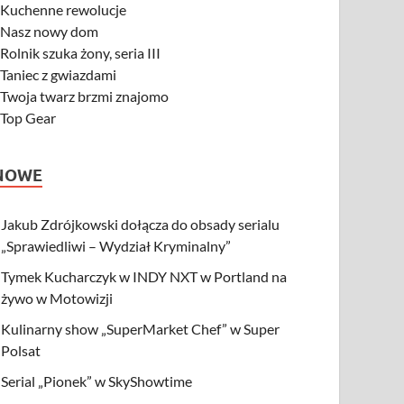
-
Kuchenne rewolucje
-
Nasz nowy dom
-
Rolnik szuka żony, seria III
-
Taniec z gwiazdami
-
Twoja twarz brzmi znajomo
-
Top Gear
NOWE
Jakub Zdrójkowski dołącza do obsady serialu
„Sprawiedliwi – Wydział Kryminalny”
Tymek Kucharczyk w INDY NXT w Portland na
żywo w Motowizji
Kulinarny show „SuperMarket Chef” w Super
Polsat
Serial „Pionek” w SkyShowtime