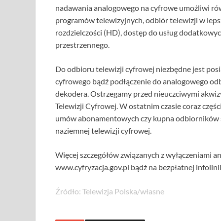
nadawania analogowego na cyfrowe umożliwi równ
programów telewizyjnych, odbiór telewizji w lepsz
rozdzielczości (HD), dostęp do usług dodatkowyc
przestrzennego.
Do odbioru telewizji cyfrowej niezbędne jest po
cyfrowego bądź podłączenie do analogowego odb
dekodera. Ostrzegamy przed nieuczciwymi akwiz
Telewizji Cyfrowej. W ostatnim czasie coraz częś
umów abonamentowych czy kupna odbiorników sat
naziemnej telewizji cyfrowej.
Więcej szczegółów związanych z wyłączeniami an
www.cyfryzacja.gov.pl bądź na bezpłatnej infolini
Źródło: Telewizja Polska/własne