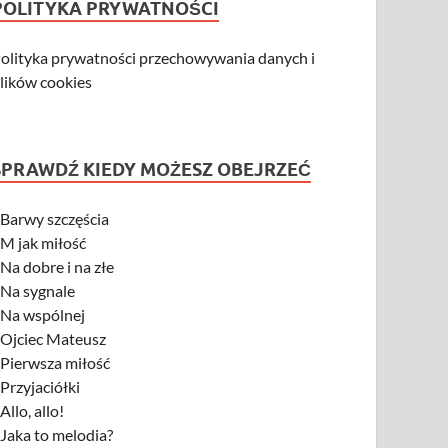
POLITYKA PRYWATNOŚCI
olityka prywatności przechowywania danych i
lików cookies
SPRAWDŹ KIEDY MOŻESZ OBEJRZEĆ
-
Barwy szczęścia
-
M jak miłość
-
Na dobre i na złe
-
Na sygnale
-
Na wspólnej
-
Ojciec Mateusz
-
Pierwsza miłość
-
Przyjaciółki
-
Allo, allo!
-
Jaka to melodia?