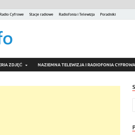
Radio Cyfrowe
Stacje radiowe
Radiofonia i Telewizja
Poradniki
naziemna.info – Telew
Niezależny portal medialny poświęcony Naziemnej Telewizji Cy
serwisom wideo na życzenie (VOD).
Wideo online, VOD
RIA ZDJĘĆ
NAZIEMNA TELEWIZJA I RADIOFONIA CYFROW