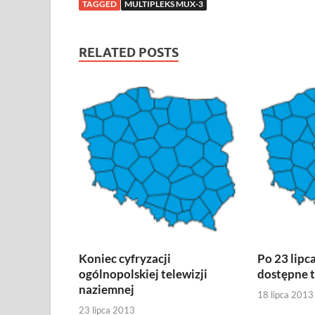
TAGGED
MULTIPLEKS MUX-3
RELATED POSTS
Koniec cyfryzacji
Po 23 lipc
ogólnopolskiej telewizji
dostępne t
naziemnej
18 lipca 2013
23 lipca 2013