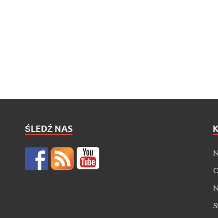
ŚLEDŹ NAS
N
O
N
S