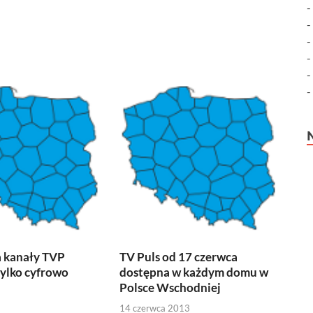
a kanały TVP
TV Puls od 17 czerwca
ylko cyfrowo
dostępna w każdym domu w
Polsce Wschodniej
14 czerwca 2013