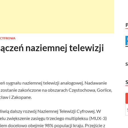
 CYFROWA
ączeń naziemnej telewizji
zeń sygnału naziemnej telewizji analogowej. Nadawanie
zostanie zakończone na obszarach Częstochowa, Gorlice,
cław i Zakopane.
iwią dalszy rozwój Naziemnej Telewizji Cyfrowej. W
celu zwiększenie zasięgu trzeciego multipleksu (MUX-3)
iem docelowo obejmie 98% populacji kraju. Przejście z