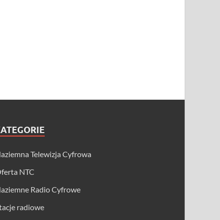
KATEGORIE
aziemna Telewizja Cyfrowa
ferta NTC
aziemne Radio Cyfrowe
tacje radiowe