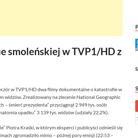
ie smoleńskiej w TVP1/HD z
eczór w TVP1/HD dwa filmy dokumentalne o katastrofie w
m widzów. Zrealizowany na zlecenie National Geographic
 – śmierć prezydenta” przyciągnął 2 949 tys. osób
Anatomia upadku” 3 139 tys. widzów (udziały 22,2%).
 Piotra Kraśki, w którym eksperci i publicyści odnieśli się
ach zgromadziło mimo – późnej pory emisji (22:53 –