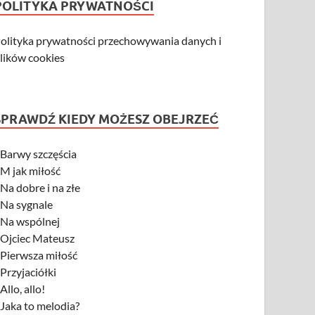
POLITYKA PRYWATNOŚCI
olityka prywatności przechowywania danych i
lików cookies
SPRAWDŹ KIEDY MOŻESZ OBEJRZEĆ
-
Barwy szczęścia
-
M jak miłość
-
Na dobre i na złe
-
Na sygnale
-
Na wspólnej
-
Ojciec Mateusz
-
Pierwsza miłość
-
Przyjaciółki
-
Allo, allo!
-
Jaka to melodia?