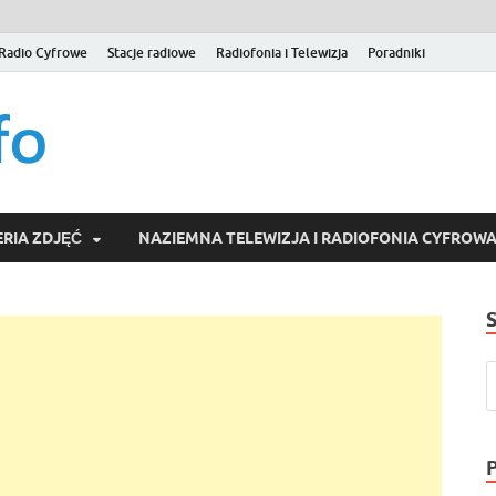
Radio Cyfrowe
Stacje radiowe
Radiofonia i Telewizja
Poradniki
naziemna.info – Telew
Niezależny portal medialny poświęcony Naziemnej Telewizji Cy
serwisom wideo na życzenie (VOD).
Wideo online, VOD
RIA ZDJĘĆ
NAZIEMNA TELEWIZJA I RADIOFONIA CYFROW