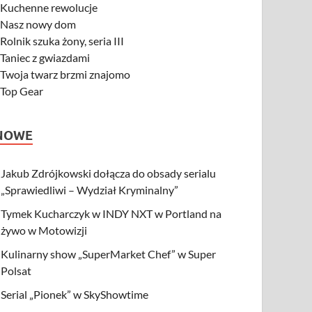
-
Kuchenne rewolucje
-
Nasz nowy dom
-
Rolnik szuka żony, seria III
-
Taniec z gwiazdami
-
Twoja twarz brzmi znajomo
-
Top Gear
NOWE
Jakub Zdrójkowski dołącza do obsady serialu
„Sprawiedliwi – Wydział Kryminalny”
Tymek Kucharczyk w INDY NXT w Portland na
żywo w Motowizji
Kulinarny show „SuperMarket Chef” w Super
Polsat
Serial „Pionek” w SkyShowtime