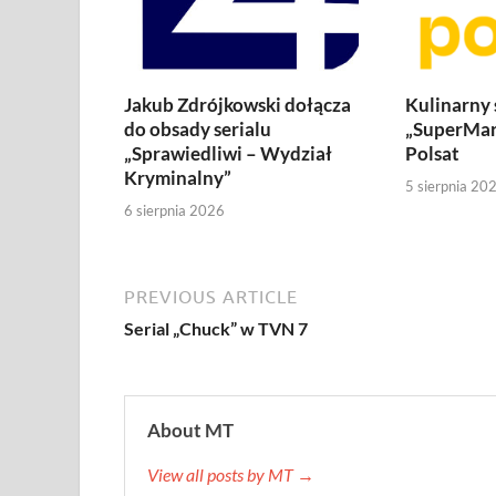
Jakub Zdrójkowski dołącza
Kulinarny
do obsady serialu
„SuperMar
„Sprawiedliwi – Wydział
Polsat
Kryminalny”
5 sierpnia 20
6 sierpnia 2026
PREVIOUS ARTICLE
Serial „Chuck” w TVN 7
About MT
View all posts by MT →