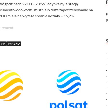
. W godzinach 22:00 – 23:59 Jedynka była stacją
umentów dowodzi, iż istniało duże zapotrzebowanie na
P
P1/HD miała najwyższe średnie udziały – 15,2%.
p
surement
TVP
TVP1 HD