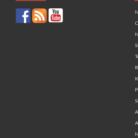
N
O
N
S
T
R
K
P
S
A
A
N