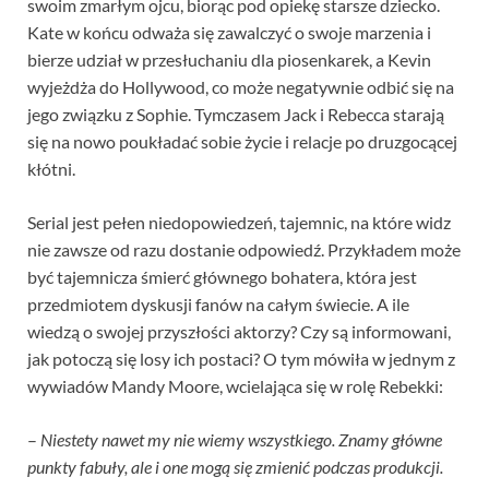
swoim zmarłym ojcu, biorąc pod opiekę starsze dziecko.
Kate w końcu odważa się zawalczyć o swoje marzenia i
bierze udział w przesłuchaniu dla piosenkarek, a Kevin
wyjeżdża do Hollywood, co może negatywnie odbić się na
jego związku z Sophie. Tymczasem Jack i Rebecca starają
się na nowo poukładać sobie życie i relacje po druzgocącej
kłótni.
Serial jest pełen niedopowiedzeń, tajemnic, na które widz
nie zawsze od razu dostanie odpowiedź. Przykładem może
być tajemnicza śmierć głównego bohatera, która jest
przedmiotem dyskusji fanów na całym świecie. A ile
wiedzą o swojej przyszłości aktorzy? Czy są informowani,
jak potoczą się losy ich postaci? O tym mówiła w jednym z
wywiadów Mandy Moore, wcielająca się w rolę Rebekki:
–
Niestety nawet my nie wiemy wszystkiego. Znamy główne
punkty fabuły, ale i one mogą się zmienić podczas produkcji.