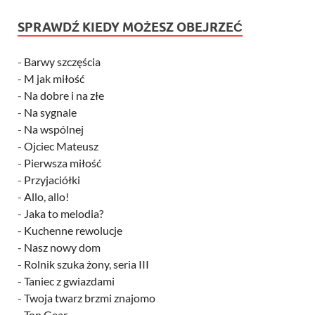
SPRAWDŹ KIEDY MOŻESZ OBEJRZEĆ
-
Barwy szczęścia
-
M jak miłość
-
Na dobre i na złe
-
Na sygnale
-
Na wspólnej
-
Ojciec Mateusz
-
Pierwsza miłość
-
Przyjaciółki
-
Allo, allo!
-
Jaka to melodia?
-
Kuchenne rewolucje
-
Nasz nowy dom
-
Rolnik szuka żony, seria III
-
Taniec z gwiazdami
-
Twoja twarz brzmi znajomo
-
Top Gear