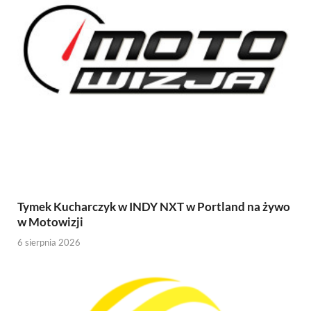
Tymek Kucharczyk w INDY NXT w Portland na żywo
w Motowizji
6 sierpnia 2026