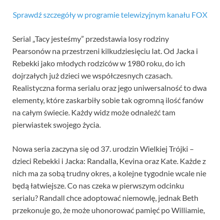
Sprawdź szczegóły w programie telewizyjnym kanału FOX
Serial „Tacy jesteśmy” przedstawia losy rodziny
Pearsonów na przestrzeni kilkudziesięciu lat. Od Jacka i
Rebekki jako młodych rodziców w 1980 roku, do ich
dojrzałych już dzieci we współczesnych czasach.
Realistyczna forma serialu oraz jego uniwersalność to dwa
elementy, które zaskarbiły sobie tak ogromną ilość fanów
na całym świecie. Każdy widz może odnaleźć tam
pierwiastek swojego życia.
Nowa seria zaczyna się od 37. urodzin Wielkiej Trójki –
dzieci Rebekki i Jacka: Randalla, Kevina oraz Kate. Każde z
nich ma za sobą trudny okres, a kolejne tygodnie wcale nie
będą łatwiejsze. Co nas czeka w pierwszym odcinku
serialu? Randall chce adoptować niemowlę, jednak Beth
przekonuje go, że może uhonorować pamięć po Williamie,