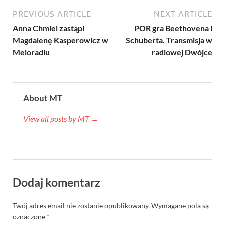
PREVIOUS ARTICLE
NEXT ARTICLE
Anna Chmiel zastąpi
POR gra Beethovena i
Magdalenę Kasperowicz w
Schuberta. Transmisja w
Meloradiu
radiowej Dwójce
About MT
View all posts by MT →
Dodaj komentarz
Twój adres email nie zostanie opublikowany.
Wymagane pola są
oznaczone
*