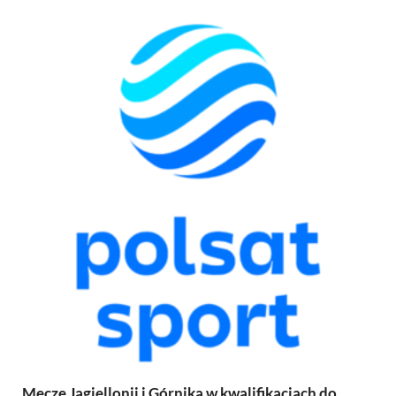
Mecze Jagiellonii i Górnika w kwalifikacjach do