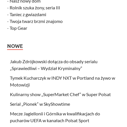
-
Nasz nowy dom
-
Rolnik szuka żony, seria III
-
Taniec z gwiazdami
-
Twoja twarz brzmi znajomo
-
Top Gear
NOWE
Jakub Zdrójkowski dołącza do obsady serialu
„Sprawiedliwi – Wydział Kryminalny”
Tymek Kucharczyk w INDY NXT w Portland na żywo w
Motowizji
Kulinarny show „SuperMarket Chef” w Super Polsat
Serial „Pionek” w SkyShowtime
Mecze Jagiellonii i Górnika w kwalifikacjach do
pucharów UEFA w kanałach Polsat Sport