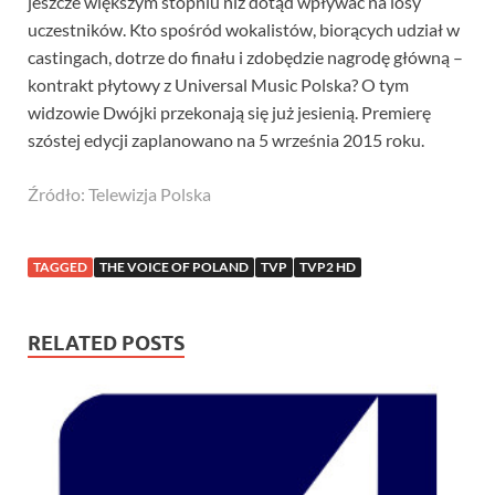
jeszcze większym stopniu niż dotąd wpływać na losy
uczestników. Kto spośród wokalistów, biorących udział w
castingach, dotrze do finału i zdobędzie nagrodę główną –
kontrakt płytowy z Universal Music Polska? O tym
widzowie Dwójki przekonają się już jesienią. Premierę
szóstej edycji zaplanowano na 5 września 2015 roku.
Źródło: Telewizja Polska
TAGGED
THE VOICE OF POLAND
TVP
TVP2 HD
RELATED POSTS