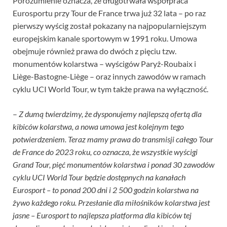
Porozumienie oznacza, że długotrwała współpraca
Eurosportu przy Tour de France trwa już 32 lata – po raz
pierwszy wyścig został pokazany na najpopularniejszym
europejskim kanale sportowym w 1991 roku. Umowa
obejmuje również prawa do dwóch z pięciu tzw.
monumentów kolarstwa – wyścigów Paryż-Roubaix i
Liège-Bastogne-Liège – oraz innych zawodów w ramach
cyklu UCI World Tour, w tym także prawa na wyłączność.
–
Z dumą twierdzimy, że dysponujemy najlepszą ofertą dla
kibiców kolarstwa, a nowa umowa jest kolejnym tego
potwierdzeniem. Teraz mamy prawa do transmisji całego Tour
de France do 2023 roku, co oznacza, że wszystkie wyścigi
Grand Tour, pięć monumentów kolarstwa i ponad 30 zawodów
cyklu UCI World Tour będzie dostępnych na kanałach
Eurosport – to ponad 200 dni i 2 500 godzin kolarstwa na
żywo każdego roku. Przesłanie dla miłośników kolarstwa jest
jasne – Eurosport to najlepsza platforma dla kibiców tej