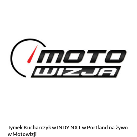
Tymek Kucharczyk w INDY NXT w Portland na żywo
w Motowizji