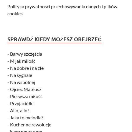
Polityka prywatności przechowywania danych i plików
cookies
SPRAWDŹ KIEDY MOŻESZ OBEJRZEĆ
-
Barwy szczęścia
-
M jak miłość
-
Na dobre i na złe
-
Na sygnale
-
Na wspólnej
-
Ojciec Mateusz
-
Pierwsza miłość
-
Przyjaciółki
-
Allo, allo!
-
Jaka to melodia?
-
Kuchenne rewolucje
-
Nasz nowy dom