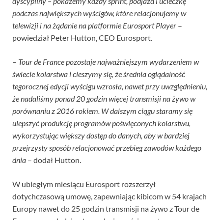
dyscypliny – pokażemy każdy sprint, podjazd i ucieczkę
podczas największych wyścigów, które relacjonujemy w
telewizji i na żądanie na platformie Eurosport Player
–
powiedział Peter Hutton, CEO Eurosport.
–
Tour de France pozostaje najważniejszym wydarzeniem w
świecie kolarstwa i cieszymy się, że średnia oglądalność
tegorocznej edycji wyścigu wzrosła, nawet przy uwzględnieniu,
że nadaliśmy ponad 20 godzin więcej transmisji na żywo w
porównaniu z 2016 rokiem. W dalszym ciągu staramy się
ulepszyć produkcję programów poświęconych kolarstwu,
wykorzystując większy dostęp do danych, aby w bardziej
przejrzysty sposób relacjonować przebieg zawodów każdego
dnia
– dodał Hutton.
W ubiegłym miesiącu Eurosport rozszerzył
dotychczasową umowę, zapewniając kibicom w 54 krajach
Europy nawet do 25 godzin transmisji na żywo z Tour de