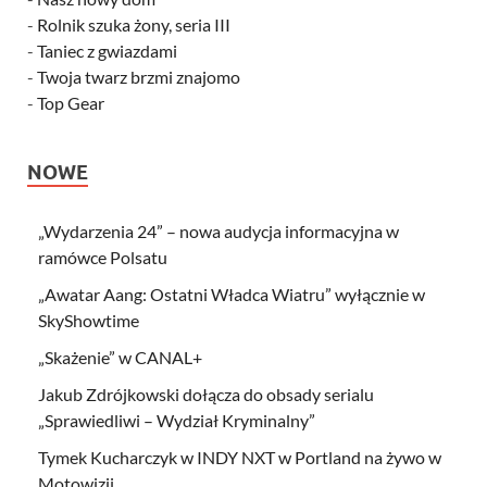
-
Rolnik szuka żony, seria III
-
Taniec z gwiazdami
-
Twoja twarz brzmi znajomo
-
Top Gear
NOWE
„Wydarzenia 24” – nowa audycja informacyjna w
ramówce Polsatu
„Awatar Aang: Ostatni Władca Wiatru” wyłącznie w
SkyShowtime
„Skażenie” w CANAL+
Jakub Zdrójkowski dołącza do obsady serialu
„Sprawiedliwi – Wydział Kryminalny”
Tymek Kucharczyk w INDY NXT w Portland na żywo w
Motowizji