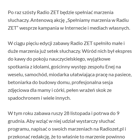
Po raz szósty Radio ZET będzie spełniać marzenia
słuchaczy. Antenową akcję „Spełniamy marzenia w Radiu
ZET” wesprze kampania w Internecie i mediach własnych.
W ciągu pięciu edycji zabawy Radio ZET spełniło małe i
duże marzenia już setek słuchaczy. Wśród nich był ekspres
do kawy do pokoju nauczycielskiego, wyjątkowe
spotkania z idolami, gościnny występ zespołu Enej na
weselu, samochód, miodarka ułatwiająca pracę na pasiece,
betoniarka do budowy domu, profesjonalna sesja
zdjęciowa dla mamy i córki, pełen wrażeń skok ze
spadochronem i wiele innych.
W tym roku zabawa ruszy 28 listopada i potrwa do 9
grudnia. Aby wziąć w niej udział wystarczy słuchać
programu, napisać o swoich marzeniach na Radiozet.pl i
przekonać redakcję, że to właśnie to marzenie powinno