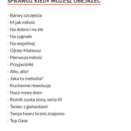
SPRAWDŹ KIEDY MOŻESZ OBEJRZEĆ
-
Barwy szczęścia
-
M jak miłość
-
Na dobre i na złe
-
Na sygnale
-
Na wspólnej
-
Ojciec Mateusz
-
Pierwsza miłość
-
Przyjaciółki
-
Allo, allo!
-
Jaka to melodia?
-
Kuchenne rewolucje
-
Nasz nowy dom
-
Rolnik szuka żony, seria III
-
Taniec z gwiazdami
-
Twoja twarz brzmi znajomo
-
Top Gear