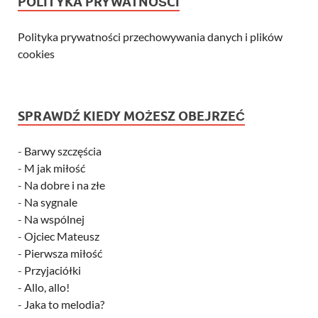
POLITYKA PRYWATNOŚCI
Polityka prywatności przechowywania danych i plików
cookies
SPRAWDŹ KIEDY MOŻESZ OBEJRZEĆ
-
Barwy szczęścia
-
M jak miłość
-
Na dobre i na złe
-
Na sygnale
-
Na wspólnej
-
Ojciec Mateusz
-
Pierwsza miłość
-
Przyjaciółki
-
Allo, allo!
-
Jaka to melodia?