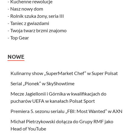
-
Kuchenne rewolucje
-
Nasz nowy dom
-
Rolnik szuka żony, seria III
-
Taniec z gwiazdami
-
Twoja twarz brzmi znajomo
-
Top Gear
NOWE
Kulinarny show „SuperMarket Chef” w Super Polsat
Serial „Pionek” w SkyShowtime
Mecze Jagiellonii i Górnika w kwalifikacjach do
pucharów UEFA w kanałach Polsat Sport
Premiera 5. sezonu serialu „FBI: Most Wanted” w AXN
Michał Pietrzykowski dołącza do Grupy RMF jako
Head of YouTube