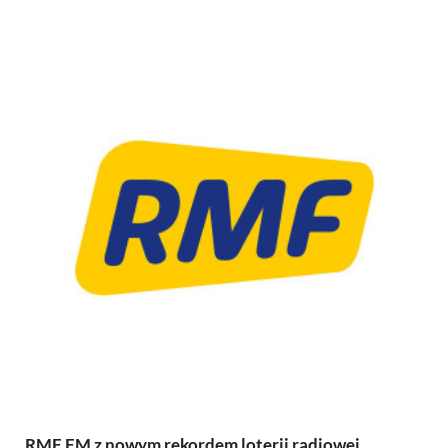
RMF FM z nowym rekordem loterii radiowej