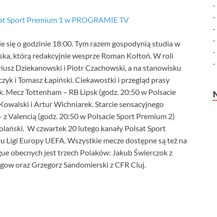
lsat Sport Premium 1 w PROGRAMIE TV
e się o godzinie 18:00. Tym razem gospodynią studia w
ska, którą redakcyjnie wesprze Roman Kołtoń. W roli
riusz Dziekanowski i Piotr Czachowski, a na stanowisku
yk i Tomasz Łapiński. Ciekawostki i przegląd prasy
. Mecz Tottenham – RB Lipsk (godz. 20:50 w Polsacie
owalski i Artur Wichniarek. Starcie sensacyjnego
 z Valencią (godz. 20:50 w Polsacie Sport Premium 2)
ański. W czwartek 20 lutego kanały Polsat Sport
u Ligi Europy UEFA. Wszystkie mecze dostępne są też na
ue obecnych jest trzech Polaków: Jakub Świerczok z
sgow oraz Grzegorz Sandomierski z CFR Cluj.