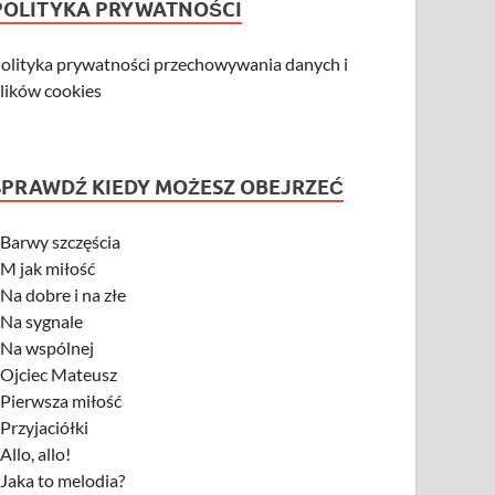
POLITYKA PRYWATNOŚCI
olityka prywatności przechowywania danych i
lików cookies
SPRAWDŹ KIEDY MOŻESZ OBEJRZEĆ
-
Barwy szczęścia
-
M jak miłość
-
Na dobre i na złe
-
Na sygnale
-
Na wspólnej
-
Ojciec Mateusz
-
Pierwsza miłość
-
Przyjaciółki
-
Allo, allo!
-
Jaka to melodia?