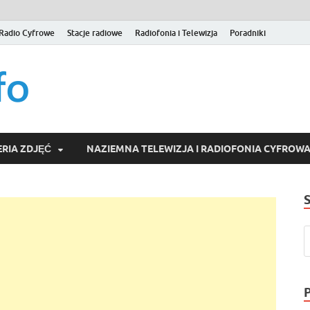
Radio Cyfrowe
Stacje radiowe
Radiofonia i Telewizja
Poradniki
naziemna.info – Telew
Niezależny portal medialny poświęcony Naziemnej Telewizji Cy
serwisom wideo na życzenie (VOD).
Wideo online, VOD
RIA ZDJĘĆ
NAZIEMNA TELEWIZJA I RADIOFONIA CYFROW