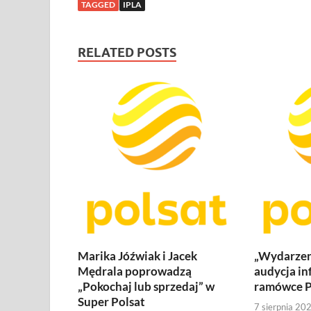
TAGGED
IPLA
RELATED POSTS
Marika Jóźwiak i Jacek
„Wydarzen
Mędrala poprowadzą
audycja in
„Pokochaj lub sprzedaj” w
ramówce P
Super Polsat
7 sierpnia 20