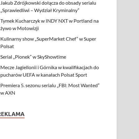
Jakub Zdrójkowski dołącza do obsady serialu
„Sprawiedliwi – Wydział Kryminalny”
Tymek Kucharczyk w INDY NXT w Portland na
żywo w Motowizji
Kulinarny show „SuperMarket Chef” w Super
Polsat
Serial „Pionek” w SkyShowtime
Mecze Jagiellonii i Górnika w kwalifikacjach do
pucharów UEFA w kanałach Polsat Sport
Premiera 5. sezonu serialu „FBI: Most Wanted”
w AXN
REKLAMA