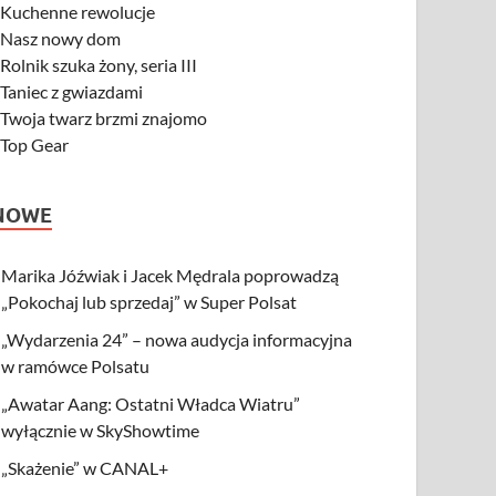
-
Kuchenne rewolucje
-
Nasz nowy dom
-
Rolnik szuka żony, seria III
-
Taniec z gwiazdami
-
Twoja twarz brzmi znajomo
-
Top Gear
NOWE
Marika Jóźwiak i Jacek Mędrala poprowadzą
„Pokochaj lub sprzedaj” w Super Polsat
„Wydarzenia 24” – nowa audycja informacyjna
w ramówce Polsatu
„Awatar Aang: Ostatni Władca Wiatru”
wyłącznie w SkyShowtime
„Skażenie” w CANAL+