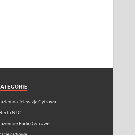
KATEGORIE
aziemna Telewizja Cyfrowa
ferta NTC
aziemne Radio Cyfrowe
tacje radiowe