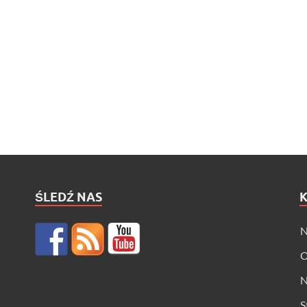
ŚLEDŹ NAS
N
O
N
S