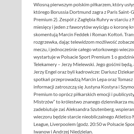
Wiosną pierwszym polskim piłkarzem, który usł
którego Borussia Dortmund zagra z Paris Saint-G
Premium 2). Zespół z Zagłębia Ruhry w starciu z
miesięcy i jeden z faworytów wyścigu o koronę k
skomentują Marcin Feddek i Roman Kołtoń. Transm
rozgrzewka, dając telewidzom możliwość zobaczen
meczu, i jednocześnie całego wtorkowego wieczor
wystartuje w Polsacie Sport Premium 1 o godzini
Telekamery – Jerzy Mielewski. Jego gośćmi będą,
Jerzy Engel oraz byli kadrowicze: Dariusz Dziek
spotkań przeprowadzą Marcin Lepa oraz Tomasz Ła
informacji zatroszczą się Justyna Kostyra i Szym
Premium to oprócz piłkarskich emocji i publicys
Mistrzów” to królestwo znanego dziennikarza m
zadebiutuje zaś Aleksandra Szutenberg, wspier
wieczoru będzie starcie nieobliczalnego Atleti
League, Liverpoolem (godz. 20:50 w Polsacie Sp
Iwanow i Andrzej Niedzielan.