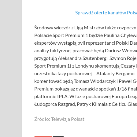
Sprawdź ofertę kanałów Po
Środowy wieczór z Ligą Mistrzów także rozpoczni
Polsacie Sport Premium 1 będzie Paulina Chylew
ekspertów wystąpią byli reprezentanci Polski Da
analizy taktycznej pracować będą Dariusz Wdowcz
przygotują Aleksandra Szutenberg i Szymon Rojek
Sport Premium 1) z Londynu skomentują Cezary K
uczestnika fazy pucharowej – Atalanty Bergamo –
komentować będą Tomasz Włodarczyk i Paweł Gol
Premium pokażą aż dwanaście spotkań 1/16 finał
platformie IPLA. W fazie pucharowej Europa Leag
Łudogorca Razgrad, Patryk Klimala z Celticu Gla
Źródło: Telewizja Polsat