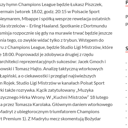
yszy hymn Champions League będzie Łukasz Piszczek,
ermain (wtorek 18.02, godz. 20:15 w Polsacie Sport
P
 Neymarem, Mbappe i spółką wesprze rewelacja ostatnich
p
róla strzelców – Erling Haaland. Spotkanie z Dortmundu
isja rozpocznie się gdy na murawie trwać będzie jeszcze
ia tego, co zwykle widać tylko z trybun. Wstępem do
u z Champions League, będzie Studio Ligi Mistrzów, które
e 18:00. Poprowadzi je zdobywca drugiej z rzędu
 architekci reprezentacyjnych sukcesów: Jacek Gmoch i
anowski i Tomasz Hajto. Analizę taktyczną wtorkowych
piński, a o ciekawostki i przegląd najświeższych
on Rojek. Studio Ligi Mistrzów w kanałach Polsat Sport
tyki także rozrywka. Kącik zatytułowany „Muzyka
uzycznego Hirka Wrony. W „Kuchni Mistrzów” 18 lutego
ana przez Tomasza Karolaka. Głównym daniem wtorkowego
co Madryt z ubiegłorocznym triumfatorem Champions
ort Premium 1). Z Madrytu mecz skomentują Bożydar