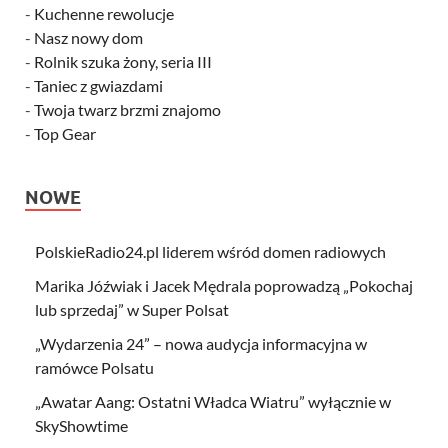
-
Kuchenne rewolucje
-
Nasz nowy dom
-
Rolnik szuka żony, seria III
-
Taniec z gwiazdami
-
Twoja twarz brzmi znajomo
-
Top Gear
NOWE
PolskieRadio24.pl liderem wśród domen radiowych
Marika Jóźwiak i Jacek Mędrala poprowadzą „Pokochaj
lub sprzedaj” w Super Polsat
„Wydarzenia 24” – nowa audycja informacyjna w
ramówce Polsatu
„Awatar Aang: Ostatni Władca Wiatru” wyłącznie w
SkyShowtime