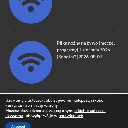
Piłka nożna na żywo (mecze,
programy) 1 sierpnia 2026
(Sobota)? [2026-08-01]
Używamy ciasteczek, aby zapewnić najlepszą jakość
korzystania z naszej witryny.
Możesz dowiedzieć się więcej o tym,
jakich ciasteczek
Copyright © 2026
naziemna.info - Telewizja cyfrowa, Radio,
używamy
, lub wyłączyć je w
ustawieniach
.
Wideo online, VOD
.
Akceptuj