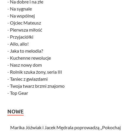
-
Na dobre i na złe
-
Na sygnale
-
Na wspólnej
-
Ojciec Mateusz
-
Pierwsza miłość
-
Przyjaciółki
-
Allo, allo!
-
Jaka to melodia?
-
Kuchenne rewolucje
-
Nasz nowy dom
-
Rolnik szuka żony, seria III
-
Taniec z gwiazdami
-
Twoja twarz brzmi znajomo
-
Top Gear
NOWE
Marika Jóźwiak i Jacek Mędrala poprowadzą „Pokochaj