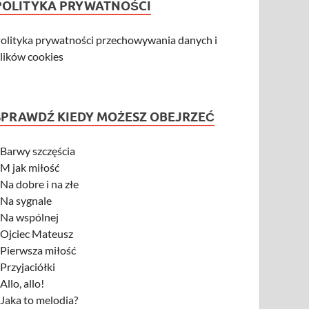
POLITYKA PRYWATNOŚCI
olityka prywatności przechowywania danych i
lików cookies
SPRAWDŹ KIEDY MOŻESZ OBEJRZEĆ
-
Barwy szczęścia
-
M jak miłość
-
Na dobre i na złe
-
Na sygnale
-
Na wspólnej
-
Ojciec Mateusz
-
Pierwsza miłość
-
Przyjaciółki
-
Allo, allo!
-
Jaka to melodia?