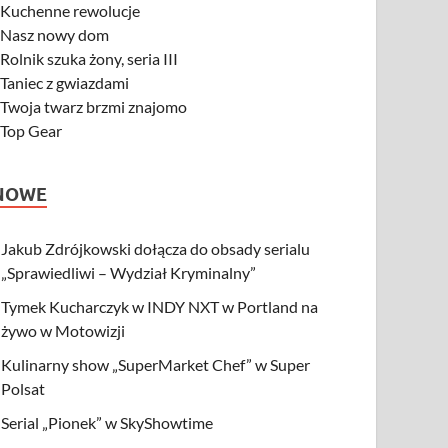
-
Kuchenne rewolucje
-
Nasz nowy dom
-
Rolnik szuka żony, seria III
-
Taniec z gwiazdami
-
Twoja twarz brzmi znajomo
-
Top Gear
NOWE
Jakub Zdrójkowski dołącza do obsady serialu
„Sprawiedliwi – Wydział Kryminalny”
Tymek Kucharczyk w INDY NXT w Portland na
żywo w Motowizji
Kulinarny show „SuperMarket Chef” w Super
Polsat
Serial „Pionek” w SkyShowtime