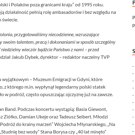
lski i Polaków poza granicami kraju” od 1995 roku.
ją działalność pełnią rolę ambasadorów i bez względu na
P
 świecie.
p
olonia, przygotowaliśmy niecodzienne, wzruszające
 swoim talentem, pracą i dokonaniami w sposób szczególny
 niedzielny wieczór bądźcie Państwo z nami – przed
dział Jakub Dybek, dyrektor – redaktor naczelny TVP
cu wyjątkowym – Muzeum Emigracji w Gdyni, które
 którego m.in. wypłynął legendarny polski statek
o w podróż, często opuszczając ojczyznę już na zawsze.
an Band. Podczas koncertu wystąpią: Basia Giewont,
 Ziółko, Damian Ukeje oraz Tadeusz Seibert. Młodzi
. „Podróż do krainy marzeń” Wojciecha Młynarskiego, „Na
„Studnię bez wody” Stana Borysa czy „40 lat minęło”