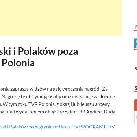
lski i Polaków poza
 Polonia
olonia zaprasza widzów na galę wręczenia nagród „Za
”. Nagrodę tę otrzymują osoby oraz instytucje zasłużone
rtu. W tym roku TVP Polonia, z okazji jubileuszu anteny,
onat nad wydarzeniem objął Prezydent RP Andrzej Duda.
Polski i Polaków poza granicami kraju” w PROGRAMIE TV