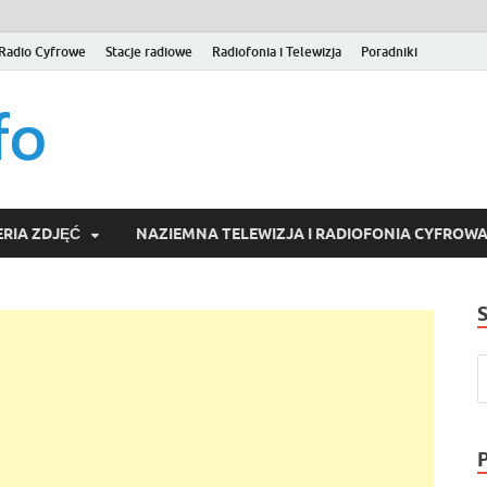
Radio Cyfrowe
Stacje radiowe
Radiofonia i Telewizja
Poradniki
naziemna.info – Telew
Niezależny portal medialny poświęcony Naziemnej Telewizji Cy
serwisom wideo na życzenie (VOD).
Wideo online, VOD
RIA ZDJĘĆ
NAZIEMNA TELEWIZJA I RADIOFONIA CYFROW