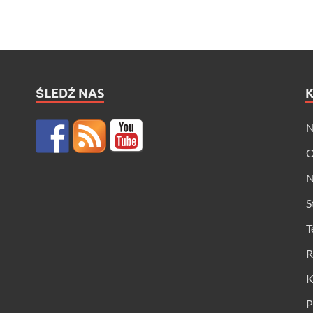
ŚLEDŹ NAS
N
O
N
S
T
R
K
P