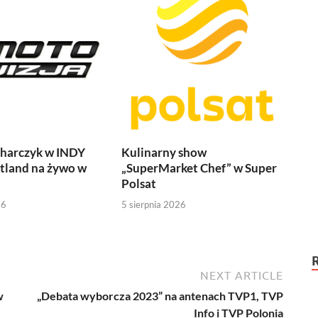
harczyk w INDY
Kulinarny show
tland na żywo w
„SuperMarket Chef” w Super
Polsat
26
5 sierpnia 2026
NEXT ARTICLE
w
„Debata wyborcza 2023” na antenach TVP1, TVP
Info i TVP Polonia