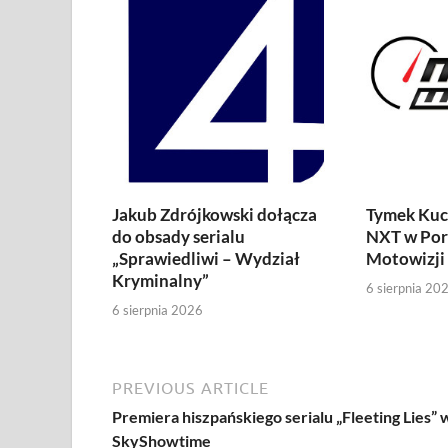
Jakub Zdrójkowski dołącza
Tymek Kuc
do obsady serialu
NXT w Por
„Sprawiedliwi – Wydział
Motowizji
Kryminalny”
6 sierpnia 20
6 sierpnia 2026
PREVIOUS ARTICLE
Premiera hiszpańskiego serialu „Fleeting Lies” 
SkyShowtime