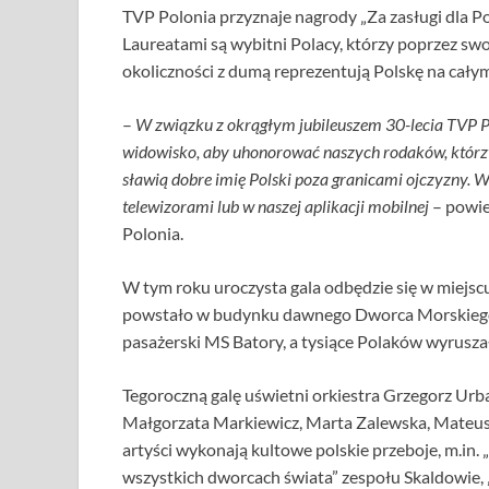
TVP Polonia przyznaje nagrody „Za zasługi dla Po
Laureatami są wybitni Polacy, którzy poprzez swo
okoliczności z dumą reprezentują Polskę na całym
–
W związku z okrągłym jubileuszem 30-lecia TVP P
widowisko, aby uhonorować naszych rodaków, którzy
sławią dobre imię Polski poza granicami ojczyzny. W
telewizorami lub w naszej aplikacji mobilnej
– powie
Polonia.
W tym roku uroczysta gala odbędzie się w miejs
powstało w budynku dawnego Dworca Morskiego, z
pasażerski MS Batory, a tysiące Polaków wyruszał
Tegoroczną galę uświetni orkiestra Grzegorz Urb
Małgorzata Markiewicz, Marta Zalewska, Mateusz
artyści wykonają kultowe polskie przeboje, m.in
wszystkich dworcach świata” zespołu Skaldowie, 