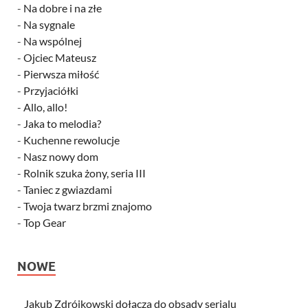
-
Na dobre i na złe
-
Na sygnale
-
Na wspólnej
-
Ojciec Mateusz
-
Pierwsza miłość
-
Przyjaciółki
-
Allo, allo!
-
Jaka to melodia?
-
Kuchenne rewolucje
-
Nasz nowy dom
-
Rolnik szuka żony, seria III
-
Taniec z gwiazdami
-
Twoja twarz brzmi znajomo
-
Top Gear
NOWE
Jakub Zdrójkowski dołącza do obsady serialu