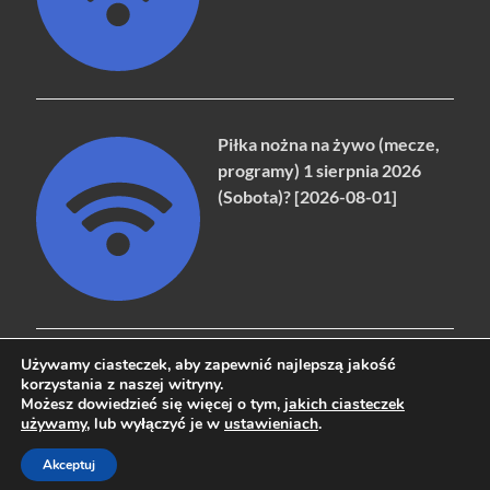
Piłka nożna na żywo (mecze,
programy) 1 sierpnia 2026
(Sobota)? [2026-08-01]
Używamy ciasteczek, aby zapewnić najlepszą jakość
korzystania z naszej witryny.
Możesz dowiedzieć się więcej o tym,
jakich ciasteczek
Copyright © 2026
naziemna.info - Telewizja cyfrowa, Radio,
używamy
, lub wyłączyć je w
ustawieniach
.
Wideo online, VOD
.
Akceptuj
Powered by
WordPress
and
HitMag
.