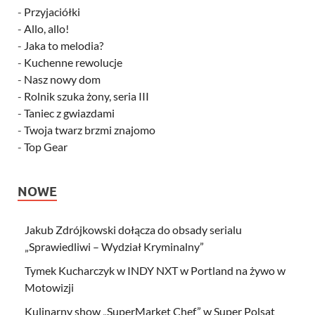
-
Przyjaciółki
-
Allo, allo!
-
Jaka to melodia?
-
Kuchenne rewolucje
-
Nasz nowy dom
-
Rolnik szuka żony, seria III
-
Taniec z gwiazdami
-
Twoja twarz brzmi znajomo
-
Top Gear
NOWE
Jakub Zdrójkowski dołącza do obsady serialu
„Sprawiedliwi – Wydział Kryminalny”
Tymek Kucharczyk w INDY NXT w Portland na żywo w
Motowizji
Kulinarny show „SuperMarket Chef” w Super Polsat