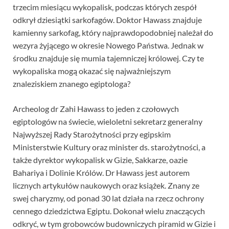
trzecim miesiącu wykopalisk, podczas których zespół
odkrył dziesiątki sarkofagów. Doktor Hawass znajduje
kamienny sarkofag, który najprawdopodobniej należał do
wezyra żyjącego w okresie Nowego Państwa. Jednak w
środku znajduje się mumia tajemniczej królowej. Czy te
wykopaliska mogą okazać się najważniejszym
znaleziskiem znanego egiptologa?
Archeolog dr Zahi Hawass to jeden z czołowych
egiptologów na świecie, wieloletni sekretarz generalny
Najwyższej Rady Starożytności przy egipskim
Ministerstwie Kultury oraz minister ds. starożytności, a
także dyrektor wykopalisk w Gizie, Sakkarze, oazie
Bahariya i Dolinie Królów. Dr Hawass jest autorem
licznych artykułów naukowych oraz książek. Znany ze
swej charyzmy, od ponad 30 lat działa na rzecz ochrony
cennego dziedzictwa Egiptu. Dokonał wielu znaczących
odkryć, w tym grobowców budowniczych piramid w Gizie i