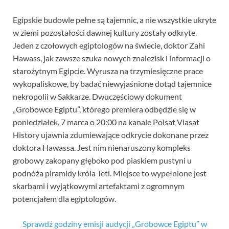
Egipskie budowle pełne są tajemnic, a nie wszystkie ukryte
w ziemi pozostałości dawnej kultury zostały odkryte.
Jeden z czołowych egiptologów na świecie, doktor Zahi
Hawass, jak zawsze szuka nowych znalezisk i informacji o
starożytnym Egipcie. Wyrusza na trzymiesięczne prace
wykopaliskowe, by badać niewyjaśnione dotąd tajemnice
nekropolii w Sakkarze. Dwuczęściowy dokument
„Grobowce Egiptu”, którego premiera odbędzie się w
poniedziałek, 7 marca o 20:00 na kanale Polsat Viasat
History ujawnia zdumiewające odkrycie dokonane przez
doktora Hawassa. Jest nim nienaruszony kompleks
grobowy zakopany głęboko pod piaskiem pustyni u
podnóża piramidy króla Teti. Miejsce to wypełnione jest
skarbami i wyjątkowymi artefaktami z ogromnym
potencjałem dla egiptologów.
Sprawdź godziny emisji audycji „Grobowce Egiptu” w