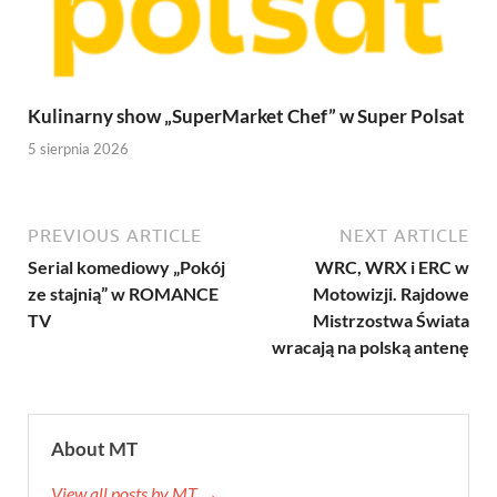
Kulinarny show „SuperMarket Chef” w Super Polsat
5 sierpnia 2026
PREVIOUS ARTICLE
NEXT ARTICLE
Serial komediowy „Pokój
WRC, WRX i ERC w
ze stajnią” w ROMANCE
Motowizji. Rajdowe
TV
Mistrzostwa Świata
wracają na polską antenę
About MT
View all posts by MT →