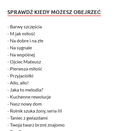
SPRAWDŹ KIEDY MOŻESZ OBEJRZEĆ
-
Barwy szczęścia
-
M jak miłość
-
Na dobre i na złe
-
Na sygnale
-
Na wspólnej
-
Ojciec Mateusz
-
Pierwsza miłość
-
Przyjaciółki
-
Allo, allo!
-
Jaka to melodia?
-
Kuchenne rewolucje
-
Nasz nowy dom
-
Rolnik szuka żony, seria III
-
Taniec z gwiazdami
-
Twoja twarz brzmi znajomo