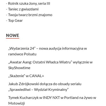
-
Rolnik szuka żony, seria III
-
Taniec z gwiazdami
-
Twoja twarz brzmi znajomo
-
Top Gear
NOWE
„Wydarzenia 24” – nowa audycja informacyjna w
ramówce Polsatu
„Awatar Aang: Ostatni Władca Wiatru” wyłącznie w
SkyShowtime
„Skażenie” w CANAL+
Jakub Zdrójkowski dołącza do obsady serialu
„Sprawiedliwi – Wydział Kryminalny”
Tymek Kucharczyk w INDY NXT w Portland na żywo w
Motowizji