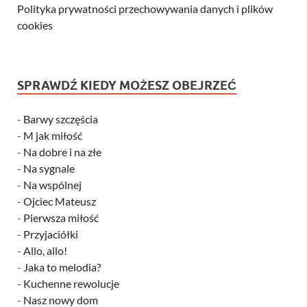
Polityka prywatności przechowywania danych i plików
cookies
SPRAWDŹ KIEDY MOŻESZ OBEJRZEĆ
-
Barwy szczęścia
-
M jak miłość
-
Na dobre i na złe
-
Na sygnale
-
Na wspólnej
-
Ojciec Mateusz
-
Pierwsza miłość
-
Przyjaciółki
-
Allo, allo!
-
Jaka to melodia?
-
Kuchenne rewolucje
-
Nasz nowy dom