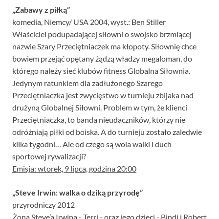
„Zabawy z piłką”
komedia, Niemcy/ USA 2004, wyst.: Ben Stiller
Właściciel podupadającej siłowni o swojsko brzmiącej
nazwie Szary Przeciętniaczek ma kłopoty. Siłownię chce
bowiem przejąć opętany żądzą władzy megaloman, do
którego należy sieć klubów fitness Globalna Siłownia.
Jedynym ratunkiem dla zadłużonego Szarego
Przeciętniaczka jest zwycięstwo w turnieju zbijaka nad
drużyną Globalnej Siłowni. Problem w tym, że klienci
Przeciętniaczka, to banda nieudaczników, którzy nie
odróżniają piłki od boiska. A do turnieju zostało zaledwie
kilka tygodni… Ale od czego są wola walki i duch
sportowej rywalizacji?
Emisja: wtorek, 9 lipca, godzina 20:00
„Steve Irwin: walka o dziką przyrodę”
przyrodniczy 2012
Żona Steve’a Irwina - Terri - oraz jego dzieci - Bindi i Robert