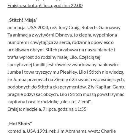
Emisja: sobota, 6 lipca, godzina 22:00
„Stitch! Misja”
animacja, USA 2003, reż. Tony Craig, Roberts Gannaway
Ta animacja z wytwórni Disneya, to ciepła, wypełniona
humorem i chwytająca za serca, rodzinna opowieść o
urokliwym obcym. Stitch przybywa na naszą planetę i
trafia wprost do rodziny małej Lilo. Częścią tej
specyficznej familii jest również zwariowany naukowiec
Jumba i towarzyszący mu Pleakley. Lilo i Stitch nie wiedzą,
że Jumba przemycił na Ziemię 625 swoich wcześniejszych,
podobnych do Stitcha eksperymentów. Zły Kapitan Gantu
pragnie odzyskać obcych. Lilo i Stitch muszą powstrzymać
kapitana i ocalić rodzinkę „nie z tej Ziemi”.
Emisja: niedziela, 7 lipca, godzina 11:55
„Hot Shots”
komedia, USA 1991, reż. Jim Abrahams, wyst.: Charlie