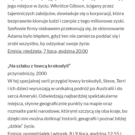
jego miejsce w życiu. Wkrótce Gibson, ścigany przez
tajemniczych zabójców, dowiaduje się o korporacji, która
bezprawnie klonuje ludzi i czerpie z tego milionowe zyski.
Szefowie firmy niebawem przekonują się, że sklonowanie
Adama było błędem, gdyż ten nie zamierza poddać się i
zrobi wszystko, by odzyskać swoje życie.
Emisja: niedziela, 7 lipca, godzina 20:00
„Na szlaku z łowcą krokodyli”
przyrodniczy, 2000
W tej specjalnej serii przygód łowcy krokodyli, Steve, Terri
i ich dzieci wyruszają w unikalną podróż po Australii i do
serca Ameryki. Odwiedzają najbardziej spektakularne
miejsca, słynne geograficznie punkty na mapie oraz
rozmaite parki narodowe, którymi szczycą się oba kraje, bo
dzięki nim można dotknąć historii, geografii i poznać bliżej
„dzikie” życie.
Emisja: poniedziałek i wtorek, 8 i 9 lipca, godzina 12:55 i