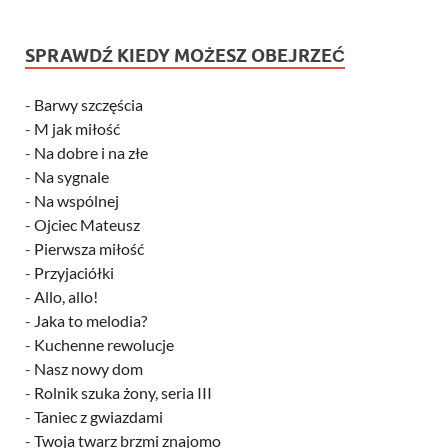
SPRAWDŹ KIEDY MOŻESZ OBEJRZEĆ
-
Barwy szczęścia
-
M jak miłość
-
Na dobre i na złe
-
Na sygnale
-
Na wspólnej
-
Ojciec Mateusz
-
Pierwsza miłość
-
Przyjaciółki
-
Allo, allo!
-
Jaka to melodia?
-
Kuchenne rewolucje
-
Nasz nowy dom
-
Rolnik szuka żony, seria III
-
Taniec z gwiazdami
-
Twoja twarz brzmi znajomo