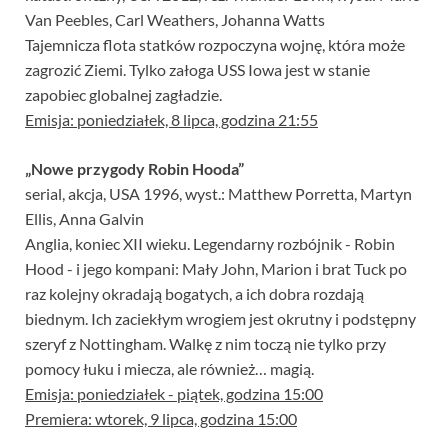
Van Peebles, Carl Weathers, Johanna Watts
Tajemnicza flota statków rozpoczyna wojnę, która może
zagrozić Ziemi. Tylko załoga USS Iowa jest w stanie
zapobiec globalnej zagładzie.
Emisja: poniedziałek, 8 lipca, godzina 21:55
„Nowe przygody Robin Hooda”
serial, akcja, USA 1996, wyst.: Matthew Porretta, Martyn
Ellis, Anna Galvin
Anglia, koniec XII wieku. Legendarny rozbójnik - Robin
Hood - i jego kompani: Mały John, Marion i brat Tuck po
raz kolejny okradają bogatych, a ich dobra rozdają
biednym. Ich zaciekłym wrogiem jest okrutny i podstępny
szeryf z Nottingham. Walkę z nim toczą nie tylko przy
pomocy łuku i miecza, ale również… magią.
Emisja: poniedziałek - piątek, godzina 15:00
Premiera: wtorek, 9 lipca, godzina 15:00