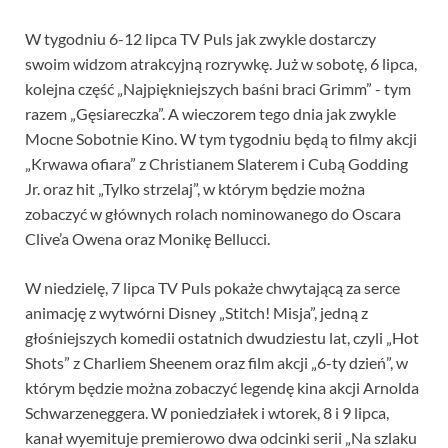
W tygodniu 6-12 lipca TV Puls jak zwykle dostarczy
swoim widzom atrakcyjną rozrywkę. Już w sobotę, 6 lipca,
kolejna część „Najpiękniejszych baśni braci Grimm” - tym
razem „Gęsiareczka”. A wieczorem tego dnia jak zwykle
Mocne Sobotnie Kino. W tym tygodniu będą to filmy akcji
„Krwawa ofiara” z Christianem Slaterem i Cubą Godding
Jr. oraz hit „Tylko strzelaj”, w którym będzie można
zobaczyć w głównych rolach nominowanego do Oscara
Clive’a Owena oraz Monikę Bellucci.
W niedzielę, 7 lipca TV Puls pokaże chwytającą za serce
animację z wytwórni Disney „Stitch! Misja”, jedną z
głośniejszych komedii ostatnich dwudziestu lat, czyli „Hot
Shots” z Charliem Sheenem oraz film akcji „6-ty dzień”, w
którym będzie można zobaczyć legendę kina akcji Arnolda
Schwarzeneggera. W poniedziałek i wtorek, 8 i 9 lipca,
kanał wyemituje premierowo dwa odcinki serii „Na szlaku