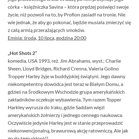
córka – księżniczka Savina – która prędzej poświęci swoje
życie, niż pozwoli na to, by Profion zasiadł na tronie. Nie
wie jednak, że aby go pokonać, będzie musiała zmierzyć się
z całą armią przerażających smoków.
Emisja: środa, 10 lipca, godzina 20:00
„Hot Shots 2”
komedia, USA 1993, reż. Jim Abrahams, wyst.: Charlie
Sheen, Lloyd Bridges, Richard Crenna, Valeria Golino
Tropper Harley żyje w buddyjskiej świątyni. Jego dawny
niekompetentny dowódca jest teraz w Białym Domu, a
gdzieś na Środkowym Wschodzie grupa amerykańskich
zakładników oczekuje wybawienia. Tym razem Topper
Harkley wyrusza do Iraku, gdzie Saddam więzi
amerykańskich żołnierzy i jednego cennego naukowca.
Oczywiście jedynie Harley jest w stanie przeprowadzić
niekonwencjonalną, brawurową akcję ratowniczą. Ale jak
go do tego skłonić?