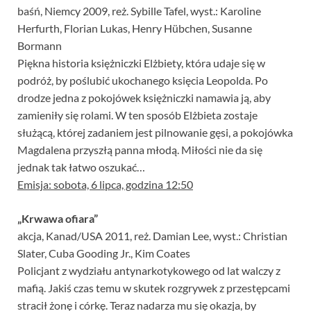
baśń, Niemcy 2009, reż. Sybille Tafel, wyst.: Karoline
Herfurth, Florian Lukas, Henry Hübchen, Susanne
Bormann
Piękna historia księżniczki Elżbiety, która udaje się w
podróż, by poślubić ukochanego księcia Leopolda. Po
drodze jedna z pokojówek księżniczki namawia ją, aby
zamieniły się rolami. W ten sposób Elżbieta zostaje
służącą, której zadaniem jest pilnowanie gęsi, a pokojówka
Magdalena przyszłą panna młodą. Miłości nie da się
jednak tak łatwo oszukać…
Emisja: sobota, 6 lipca, godzina 12:50
„Krwawa ofiara”
akcja, Kanad/USA 2011, reż. Damian Lee, wyst.: Christian
Slater, Cuba Gooding Jr., Kim Coates
Policjant z wydziału antynarkotykowego od lat walczy z
mafią. Jakiś czas temu w skutek rozgrywek z przestępcami
stracił żonę i córkę. Teraz nadarza mu się okazja, by