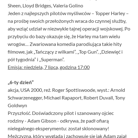
Sheen, Lloyd Bridges, Valeria Golino
Jeden z najlepszych pilotów myśliwców – Topper Harley –
na prośbę swoich przełożonych wraca do czynnej służby,
aby wziąć udział w niezwykle tajnej operacji wojskowej. Po
przybyciu do bazy okazuje się, że Harley ma tam wielu
wrogów… Zwariowana komedia parodiująca takie hity
filmowe, jak „Tańczący z wilkami”, „Top Gun”, „Dziewięć i
pół tygodnia” i „Superman”.
Emisja: niedziela, 7 lipca, godzina 17:00
„6-ty dzień”
akcja, USA 2000, reż. Roger Spottiswoode, wyst.: Arnold
Schwarzenegger, Michael Rapaport, Robert Duvall, Tony
Goldwyn
Przyszłość. Doświadczony pilot i szanowany ojciec
rodziny - Adam Gibson - odkrywa, że padł ofiarą
nielegalnego eksperymentu: został sklonowany!
Mężczyzna, który wygląda i zachowuje się jak Adam zajął