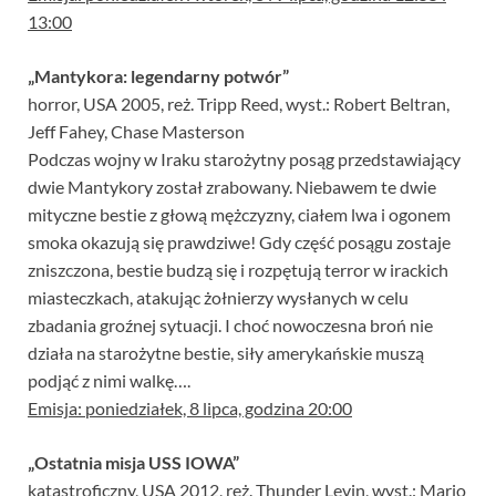
13:00
„Mantykora: legendarny potwór”
horror, USA 2005, reż. Tripp Reed, wyst.: Robert Beltran,
Jeff Fahey, Chase Masterson
Podczas wojny w Iraku starożytny posąg przedstawiający
dwie Mantykory został zrabowany. Niebawem te dwie
mityczne bestie z głową mężczyzny, ciałem lwa i ogonem
smoka okazują się prawdziwe! Gdy część posągu zostaje
zniszczona, bestie budzą się i rozpętują terror w irackich
miasteczkach, atakując żołnierzy wysłanych w celu
zbadania groźnej sytuacji. I choć nowoczesna broń nie
działa na starożytne bestie, siły amerykańskie muszą
podjąć z nimi walkę….
Emisja: poniedziałek, 8 lipca, godzina 20:00
„Ostatnia misja USS IOWA”
katastroficzny, USA 2012, reż. Thunder Levin, wyst.: Mario