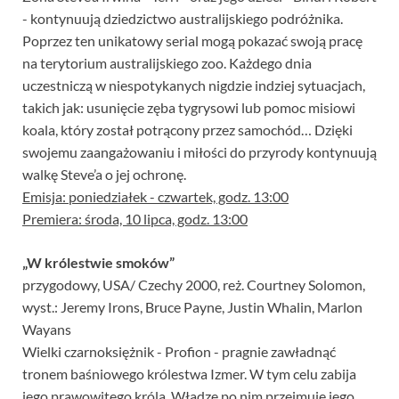
- kontynuują dziedzictwo australijskiego podróżnika.
Poprzez ten unikatowy serial mogą pokazać swoją pracę
na terytorium australijskiego zoo. Każdego dnia
uczestniczą w niespotykanych nigdzie indziej sytuacjach,
takich jak: usunięcie zęba tygrysowi lub pomoc misiowi
koala, który został potrącony przez samochód… Dzięki
swojemu zaangażowaniu i miłości do przyrody kontynuują
walkę Steve’a o jej ochronę.
Emisja: poniedziałek - czwartek, godz. 13:00
Premiera: środa, 10 lipca, godz. 13:00
„W królestwie smoków”
przygodowy, USA/ Czechy 2000, reż. Courtney Solomon,
wyst.: Jeremy Irons, Bruce Payne, Justin Whalin, Marlon
Wayans
Wielki czarnoksiężnik - Profion - pragnie zawładnąć
tronem baśniowego królestwa Izmer. W tym celu zabija
jego prawowitego króla. Władzę po nim przejmuje jego