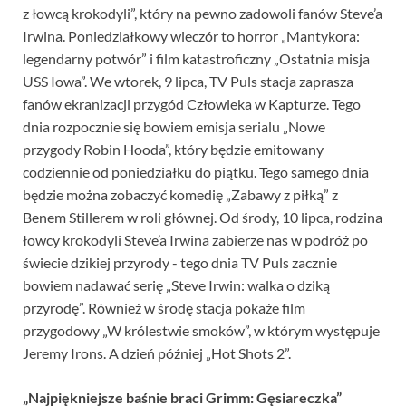
z łowcą krokodyli”, który na pewno zadowoli fanów Steve’a
Irwina. Poniedziałkowy wieczór to horror „Mantykora:
legendarny potwór” i film katastroficzny „Ostatnia misja
USS Iowa”. We wtorek, 9 lipca, TV Puls stacja zaprasza
fanów ekranizacji przygód Człowieka w Kapturze. Tego
dnia rozpocznie się bowiem emisja serialu „Nowe
przygody Robin Hooda”, który będzie emitowany
codziennie od poniedziałku do piątku. Tego samego dnia
będzie można zobaczyć komedię „Zabawy z piłką” z
Benem Stillerem w roli głównej. Od środy, 10 lipca, rodzina
łowcy krokodyli Steve’a Irwina zabierze nas w podróż po
świecie dzikiej przyrody - tego dnia TV Puls zacznie
bowiem nadawać serię „Steve Irwin: walka o dziką
przyrodę”. Również w środę stacja pokaże film
przygodowy „W królestwie smoków”, w którym występuje
Jeremy Irons. A dzień później „Hot Shots 2”.
„Najpiękniejsze baśnie braci Grimm: Gęsiareczka”