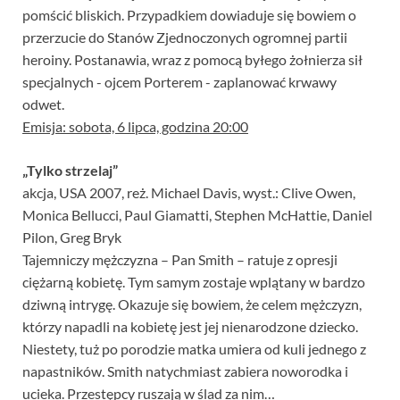
pomścić bliskich. Przypadkiem dowiaduje się bowiem o
przerzucie do Stanów Zjednoczonych ogromnej partii
heroiny. Postanawia, wraz z pomocą byłego żołnierza sił
specjalnych - ojcem Porterem - zaplanować krwawy
odwet.
Emisja: sobota, 6 lipca, godzina 20:00
„Tylko strzelaj”
akcja, USA 2007, reż. Michael Davis, wyst.: Clive Owen,
Monica Bellucci, Paul Giamatti, Stephen McHattie, Daniel
Pilon, Greg Bryk
Tajemniczy mężczyzna – Pan Smith – ratuje z opresji
ciężarną kobietę. Tym samym zostaje wplątany w bardzo
dziwną intrygę. Okazuje się bowiem, że celem mężczyzn,
którzy napadli na kobietę jest jej nienarodzone dziecko.
Niestety, tuż po porodzie matka umiera od kuli jednego z
napastników. Smith natychmiast zabiera noworodka i
ucieka. Przestępcy ruszają w ślad za nim…