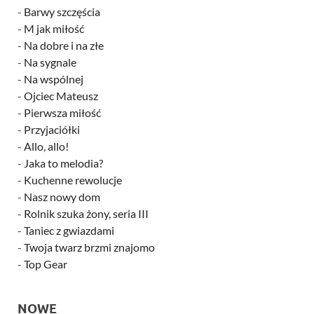
-
Barwy szczęścia
-
M jak miłość
-
Na dobre i na złe
-
Na sygnale
-
Na wspólnej
-
Ojciec Mateusz
-
Pierwsza miłość
-
Przyjaciółki
-
Allo, allo!
-
Jaka to melodia?
-
Kuchenne rewolucje
-
Nasz nowy dom
-
Rolnik szuka żony, seria III
-
Taniec z gwiazdami
-
Twoja twarz brzmi znajomo
-
Top Gear
NOWE