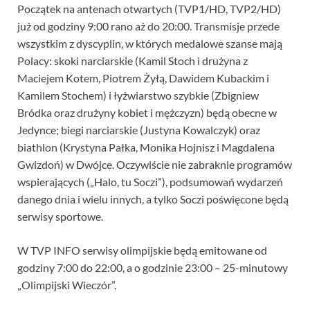
Początek na antenach otwartych (TVP1/HD, TVP2/HD)
już od godziny 9:00 rano aż do 20:00. Transmisje przede
wszystkim z dyscyplin, w których medalowe szanse mają
Polacy: skoki narciarskie (Kamil Stoch i drużyna z
Maciejem Kotem, Piotrem Żyłą, Dawidem Kubackim i
Kamilem Stochem) i łyżwiarstwo szybkie (Zbigniew
Bródka oraz drużyny kobiet i mężczyzn) będą obecne w
Jedynce; biegi narciarskie (Justyna Kowalczyk) oraz
biathlon (Krystyna Pałka, Monika Hojnisz i Magdalena
Gwizdoń) w Dwójce. Oczywiście nie zabraknie programów
wspierających („Halo, tu Soczi”), podsumowań wydarzeń
danego dnia i wielu innych, a tylko Soczi poświęcone będą
serwisy sportowe.
W TVP INFO serwisy olimpijskie będą emitowane od
godziny 7:00 do 22:00, a o godzinie 23:00 – 25-minutowy
„Olimpijski Wieczór”.