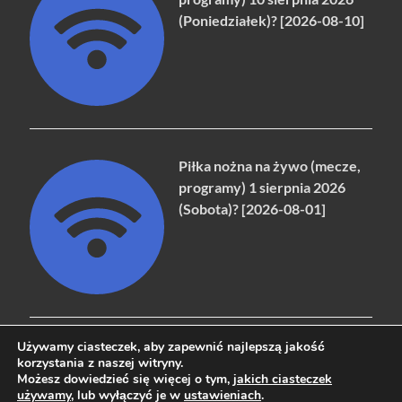
(Poniedziałek)? [2026-08-10]
Piłka nożna na żywo (mecze,
programy) 1 sierpnia 2026
(Sobota)? [2026-08-01]
Używamy ciasteczek, aby zapewnić najlepszą jakość
korzystania z naszej witryny.
Możesz dowiedzieć się więcej o tym,
jakich ciasteczek
Copyright © 2026
naziemna.info - Telewizja cyfrowa, Radio,
używamy
, lub wyłączyć je w
ustawieniach
.