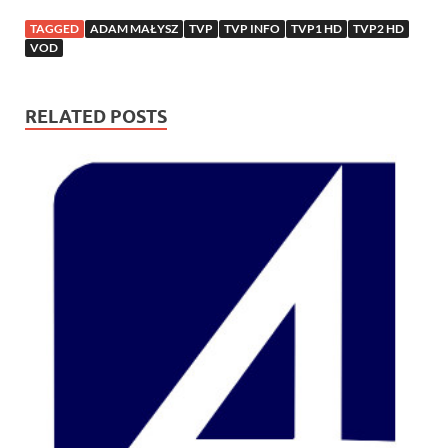
TAGGED
ADAM MAŁYSZ
TVP
TVP INFO
TVP1 HD
TVP2 HD
VOD
RELATED POSTS