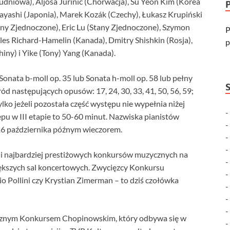
dniowa), Aljoša Jurinić (Chorwacja), Su Yeon Kim (Korea
ayashi (Japonia), Marek Kozák (Czechy), Łukasz Krupiński
tany Zjednoczone), Eric Lu (Stany Zjednoczone), Szymon
P
les Richard-Hamelin (Kanada), Dmitry Shishkin (Rosja),
p
iny) i Yike (Tony) Yang (Kanada).
onata b-moll op. 35 lub Sonata h-moll op. 58 lub pełny
d następujących opusów: 17, 24, 30, 33, 41, 50, 56, 59;
ko jeżeli pozostała część występu nie wypełnia niżej
u w III etapie to 50-60 minut. Nazwiska pianistów
16 października późnym wieczorem.
 i najbardziej prestiżowych konkursów muzycznych na
większych sal koncertowych. Zwycięzcy Konkursu
o Pollini czy Krystian Zimerman – to dziś czołówka
rocznym Konkursem Chopinowskim, który odbywa się w