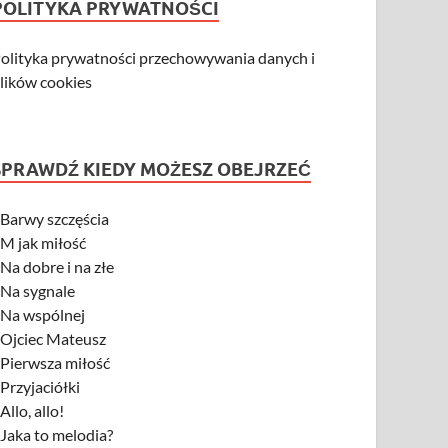
POLITYKA PRYWATNOŚCI
olityka prywatności przechowywania danych i
lików cookies
SPRAWDŹ KIEDY MOŻESZ OBEJRZEĆ
-
Barwy szczęścia
-
M jak miłość
-
Na dobre i na złe
-
Na sygnale
-
Na wspólnej
-
Ojciec Mateusz
-
Pierwsza miłość
-
Przyjaciółki
-
Allo, allo!
-
Jaka to melodia?