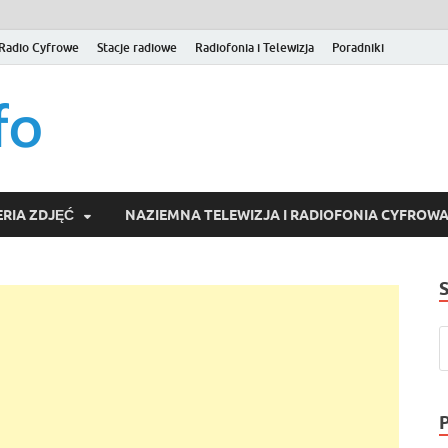
Radio Cyfrowe
Stacje radiowe
Radiofonia i Telewizja
Poradniki
naziemna.info – Telew
Niezależny portal medialny poświęcony Naziemnej Telewizji Cy
serwisom wideo na życzenie (VOD).
Wideo online, VOD
RIA ZDJĘĆ
NAZIEMNA TELEWIZJA I RADIOFONIA CYFROW