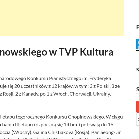
inowskiego w TVP Kultura
zynarodowego Konkursu Pianistycznego im. Fryderyka
e się 20 uczestników z 12 krajów, w tym: 3 z Polski, 3 ze
 Rosji, 2 z Kanady, po 1 z Włoch, Chorwacji, Ukrainy,
a II etapu tegorocznego Konkursu Chopinowskiego. W ciągu
chania III etapu rozpoczną się 14 bm. i potrwają do 16
roccia (Włochy), Galina Chistiakova (Rosja), Pan Seong-Jin