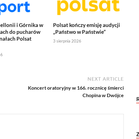
ellonii i Górnika w
Polsat kończy emisję audycji
jach do pucharów
„Państwo w Państwie”
nałach Polsat
3 sierpnia 2026
26
NEXT ARTICLE
Koncert oratoryjny w 166. rocznicę śmierci
Chopina w Dwójce