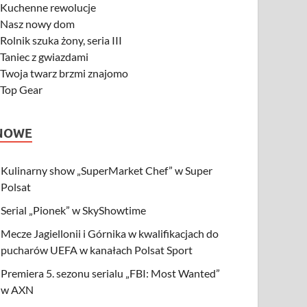
-
Kuchenne rewolucje
-
Nasz nowy dom
-
Rolnik szuka żony, seria III
-
Taniec z gwiazdami
-
Twoja twarz brzmi znajomo
-
Top Gear
NOWE
Kulinarny show „SuperMarket Chef” w Super
Polsat
Serial „Pionek” w SkyShowtime
Mecze Jagiellonii i Górnika w kwalifikacjach do
pucharów UEFA w kanałach Polsat Sport
Premiera 5. sezonu serialu „FBI: Most Wanted”
w AXN