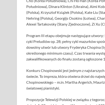
Cho (Korea Południowa), Chi Ho Han (Korea Połu
Południowa), Dinara Klinton (Ukraina), Aimi Kob
(Polska), Krzysztof Książek (Polska), Kate Liu (S
Nehring (Polska), Georgijs Osokins (Łotwa), Char
Alexei Tartakovsky (Stany Zjednoczone), Zi Xu (Ch
Program III etapu obejmuje następujące utwory: S
cykl Preludiów op. 28; pełny cykl mazurków spośró
dowolny utwór lub utwory Fryderyka Chopina (tyl
określonego minimum czasu). Czas trwania występ
zakwalifikowanych do finału zostaną ogłoszone 
Konkurs Chopinowski jest jednym z najstarszych
świecie. To impreza, która otwiera drzwi do naj
Chopinowskiego – m.in. Martha Argerich, Maurizi
światowej pianistyki.
Propozycje Telewizji Polskiej w związku z tego