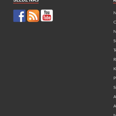
N
O
N
S
T
R
K
P
S
A
A
N