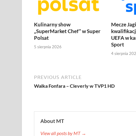
Kulinarny show
Mecze Jagi
„SuperMarket Chef” w Super
kwalifikac
Polsat
UEFA w ka
Sport
5 sierpnia 2026
4 sierpnia 20
PREVIOUS ARTICLE
Walka Fonfara – Cleverly w TVP1 HD
About MT
View all posts by MT →