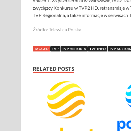
dniach 1-23 października w Warszawie, to aż 130
zwycięzcy Konkursu w TVP2 HD, retransmisje w TV
TVP Regionalna, a także informacje w serwisach
Źródło: Telewizja Polska
TAGGED
TVP
TVP HISTORIA
TVP INFO
TVP KULTUR
RELATED POSTS