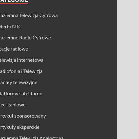
aziemna Telewizja Cyfrowa
ferta NTC
aziemne Radio Cyfrowe
tacje radiowe
elewizja internetowa
adiofonia i Telewizja
anały telewizyjne
latformy satelitarne
ieci kablowe
rtykuł sponsorowany
rtykuły eksperckie
aziemna Telewizja Analogowa