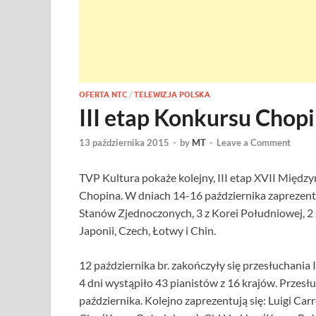
OFERTA NTC
/
TELEWIZJA POLSKA
III etap Konkursu Chop
13 października 2015
-
by
MT
-
Leave a Comment
TVP Kultura pokaże kolejny, III etap XVII Międ
Chopina. W dniach 14-16 października zaprezentuj
Stanów Zjednoczonych, 3 z Korei Południowej, 2 z
Japonii, Czech, Łotwy i Chin.
12 października br. zakończyły się przesłuchani
4 dni wystąpiło 43 pianistów z 16 krajów. Przesłu
października. Kolejno zaprezentują się: Luigi Car