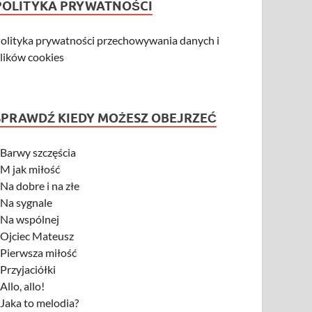
POLITYKA PRYWATNOŚCI
olityka prywatności przechowywania danych i
lików cookies
SPRAWDŹ KIEDY MOŻESZ OBEJRZEĆ
-
Barwy szczęścia
-
M jak miłość
-
Na dobre i na złe
-
Na sygnale
-
Na wspólnej
-
Ojciec Mateusz
-
Pierwsza miłość
-
Przyjaciółki
-
Allo, allo!
-
Jaka to melodia?