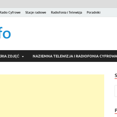
Radio Cyfrowe
Stacje radiowe
Radiofonia i Telewizja
Poradniki
naziemna.info – Telew
Niezależny portal medialny poświęcony Naziemnej Telewizji Cy
serwisom wideo na życzenie (VOD).
Wideo online, VOD
RIA ZDJĘĆ
NAZIEMNA TELEWIZJA I RADIOFONIA CYFROW