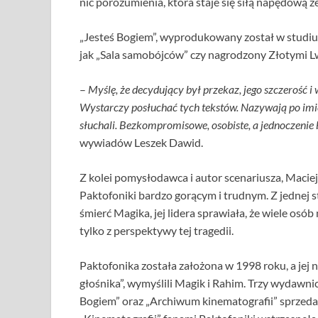
nić porozumienia, która staje się siłą napędową z
„Jesteś Bogiem”, wyprodukowany został w studiu 
jak „Sala samobójców” czy nagrodzony Złotymi L
–
Myślę, że decydujący był przekaz, jego szczerość i 
Wystarczy posłuchać tych tekstów. Nazywają po imien
słuchali. Bezkompromisowe, osobiste, a jednoczenie 
wywiadów Leszek Dawid.
Z kolei pomysłodawca i autor scenariusza, Maciej
Paktofoniki bardzo gorącym i trudnym. Z jednej st
śmierć Magika, jej lidera sprawiała, że wiele osób
tylko z perspektywy tej tragedii.
Paktofonika została założona w 1998 roku, a jej 
głośnika”, wymyślili Magik i Rahim. Trzy wydawni
Bogiem” oraz „Archiwum kinematografii” sprzeda