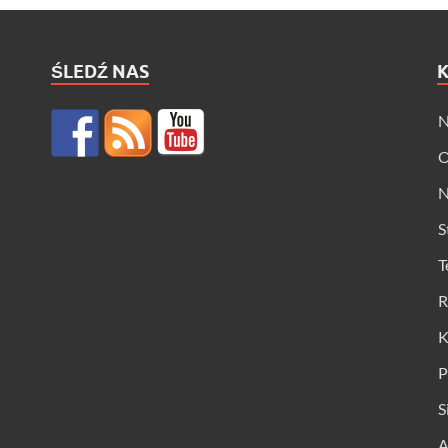
ŚLEDŹ NAS
N
O
N
S
T
R
K
P
S
A