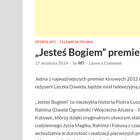
OFERTA NTC
/
TELEWIZJA POLSKA
„Jesteś Bogiem” prem
17 września 2014
-
by
MT
-
Leave a Comment
Jedna z najważniejszych premier kinowych 2012 r
reżyserii Leszka Dawida, będzie miał telewizyjn
„Jesteś Bogiem” to niezwykła historia Piotra Łus
Rahima (Dawid Ogrodnik) i Wojciecha Alszera – F
Katowic, którzy dzięki oryginalnym utworom stal
codziennego życia Magika, Rahima i Fokusa z czas
wchodzenia w dorosłość i realizacji pierwszych 