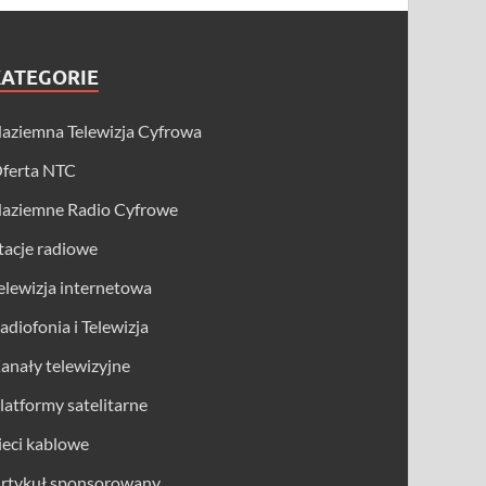
KATEGORIE
aziemna Telewizja Cyfrowa
ferta NTC
aziemne Radio Cyfrowe
tacje radiowe
elewizja internetowa
adiofonia i Telewizja
anały telewizyjne
latformy satelitarne
ieci kablowe
rtykuł sponsorowany