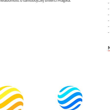
a wiadomość o samobójczej śmierci Magika.