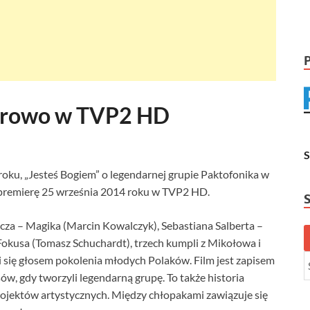
ierowo w TVP2 HD
oku, „Jesteś Bogiem” o legendarnej grupie Paktofonika w
ą premierę 25 września 2014 roku w TVP2 HD.
zcza – Magika (Marcin Kowalczyk), Sebastiana Salberta –
okusa (Tomasz Schuchardt), trzech kumpli z Mikołowa i
i się głosem pokolenia młodych Polaków. Film jest zapisem
ów, gdy tworzyli legendarną grupę. To także historia
projektów artystycznych. Między chłopakami zawiązuje się