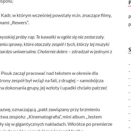
espołu.
Kadr, w którym wcześniej powstały m.in. znaczące filmy,
P
wami „Rewers”.
p
wysokiej próby rap. Te kawałki w ogóle się nie zestarzały.
iu sprawy, które otaczały zespół i tych, którzy tej muzyki
bardzo uniwersalne. Cholernie dobre
– zdradzał w jednym z
 Pisuk zaczął pracować nad tekstem w okresie dla
rony zespół był wciąż na fali, z drugiej – samobójcza
 na dokonania grupy, jej wzloty i upadki chciało patrzeć
nazwę, oznaczającą „pakt zawiązany przy brzmieniu
ctwa zespołu: „Kinematografia”, mini album „Jestem
ły się w gigantycznych nakładach. Wkrótce po premierze