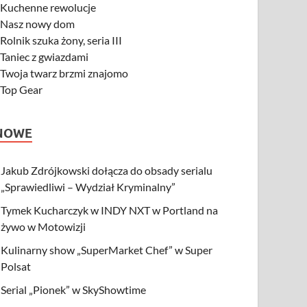
-
Kuchenne rewolucje
-
Nasz nowy dom
-
Rolnik szuka żony, seria III
-
Taniec z gwiazdami
-
Twoja twarz brzmi znajomo
-
Top Gear
NOWE
Jakub Zdrójkowski dołącza do obsady serialu
„Sprawiedliwi – Wydział Kryminalny”
Tymek Kucharczyk w INDY NXT w Portland na
żywo w Motowizji
Kulinarny show „SuperMarket Chef” w Super
Polsat
Serial „Pionek” w SkyShowtime