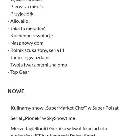
-
Pierwsza miłość
-
Przyjaciółki
-
Allo, allo!
-
Jaka to melodia?
-
Kuchenne rewolucje
-
Nasz nowy dom
-
Rolnik szuka żony, seria III
-
Taniec z gwiazdami
-
Twoja twarz brzmi znajomo
-
Top Gear
NOWE
Kulinarny show „SuperMarket Chef” w Super Polsat
Serial „Pionek” w SkyShowtime
Mecze Jagiellonii i Górnika w kwalifikacjach do
pucharów UEFA w kanałach Polsat Sport