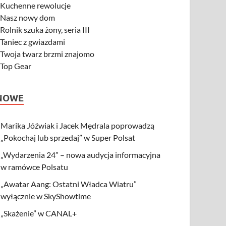
-
Kuchenne rewolucje
-
Nasz nowy dom
-
Rolnik szuka żony, seria III
-
Taniec z gwiazdami
-
Twoja twarz brzmi znajomo
-
Top Gear
NOWE
Marika Jóźwiak i Jacek Mędrala poprowadzą
„Pokochaj lub sprzedaj” w Super Polsat
„Wydarzenia 24” – nowa audycja informacyjna
w ramówce Polsatu
„Awatar Aang: Ostatni Władca Wiatru”
wyłącznie w SkyShowtime
„Skażenie” w CANAL+