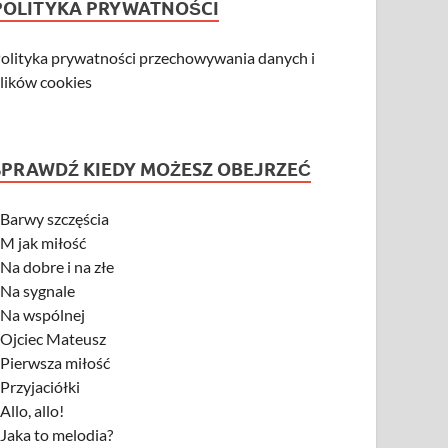
POLITYKA PRYWATNOŚCI
olityka prywatności przechowywania danych i
lików cookies
SPRAWDŹ KIEDY MOŻESZ OBEJRZEĆ
-
Barwy szczęścia
-
M jak miłość
-
Na dobre i na złe
-
Na sygnale
-
Na wspólnej
-
Ojciec Mateusz
-
Pierwsza miłość
-
Przyjaciółki
-
Allo, allo!
-
Jaka to melodia?