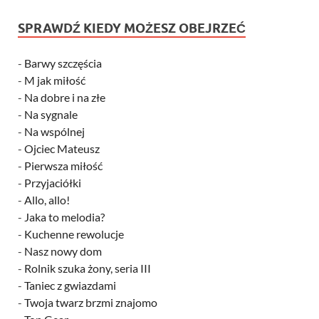
SPRAWDŹ KIEDY MOŻESZ OBEJRZEĆ
-
Barwy szczęścia
-
M jak miłość
-
Na dobre i na złe
-
Na sygnale
-
Na wspólnej
-
Ojciec Mateusz
-
Pierwsza miłość
-
Przyjaciółki
-
Allo, allo!
-
Jaka to melodia?
-
Kuchenne rewolucje
-
Nasz nowy dom
-
Rolnik szuka żony, seria III
-
Taniec z gwiazdami
-
Twoja twarz brzmi znajomo