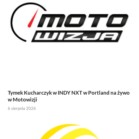
Tymek Kucharczyk w INDY NXT w Portland na żywo
w Motowizji
6 sierpnia 2026