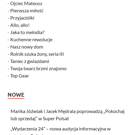
-
Ojciec Mateusz
-
Pierwsza miłość
-
Przyjaciółki
-
Allo, allo!
-
Jaka to melodia?
-
Kuchenne rewolucje
-
Nasz nowy dom
-
Rolnik szuka żony, seria III
-
Taniec z gwiazdami
-
Twoja twarz brzmi znajomo
-
Top Gear
NOWE
Marika Jóźwiak i Jacek Mędrala poprowadzą „Pokochaj
lub sprzedaj” w Super Polsat
„Wydarzenia 24” – nowa audycja informacyjna w