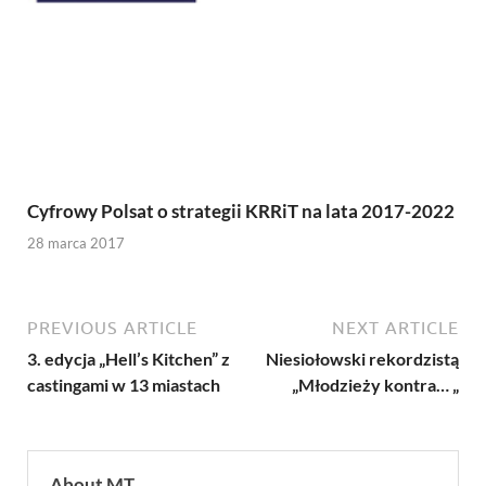
Cyfrowy Polsat o strategii KRRiT na lata 2017-2022
28 marca 2017
PREVIOUS ARTICLE
NEXT ARTICLE
3. edycja „Hell’s Kitchen” z
Niesiołowski rekordzistą
castingami w 13 miastach
„Młodzieży kontra… „
About MT