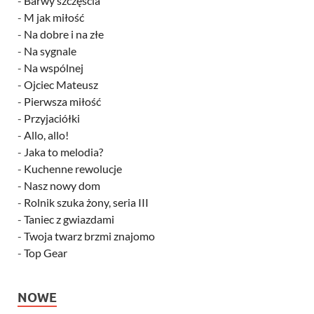
-
Barwy szczęścia
-
M jak miłość
-
Na dobre i na złe
-
Na sygnale
-
Na wspólnej
-
Ojciec Mateusz
-
Pierwsza miłość
-
Przyjaciółki
-
Allo, allo!
-
Jaka to melodia?
-
Kuchenne rewolucje
-
Nasz nowy dom
-
Rolnik szuka żony, seria III
-
Taniec z gwiazdami
-
Twoja twarz brzmi znajomo
-
Top Gear
NOWE