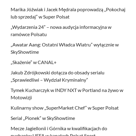
Marika Jóźwiak i Jacek Mędrala poprowadzą „Pokochaj
lub sprzedaj” w Super Polsat
„Wydarzenia 24” – nowa audycja informacyjna w
ramówce Polsatu
„Awatar Aang: Ostatni Władca Wiatru” wyłącznie w
SkyShowtime
„Skażenie” w CANAL+
Jakub Zdrójkowski dołącza do obsady serialu
„Sprawiedliwi – Wydział Kryminalny”
Tymek Kucharczyk w INDY NXT w Portland na żywo w
Motowizji
Kulinarny show „SuperMarket Chef” w Super Polsat
Serial „Pionek” w SkyShowtime
Mecze Jagiellonii i Górnika w kwalifikacjach do
pucharów UEFA w kanałach Polsat Sport