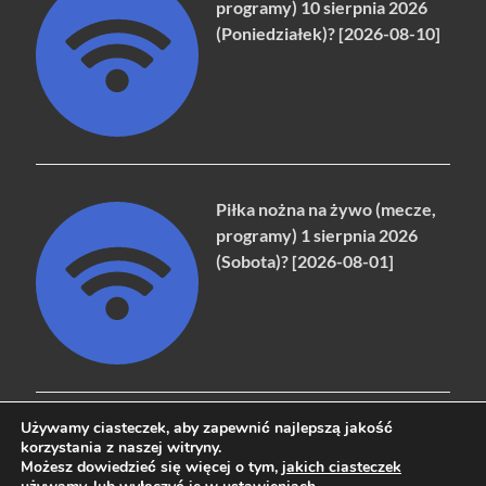
programy) 10 sierpnia 2026
(Poniedziałek)? [2026-08-10]
Piłka nożna na żywo (mecze,
programy) 1 sierpnia 2026
(Sobota)? [2026-08-01]
Używamy ciasteczek, aby zapewnić najlepszą jakość
korzystania z naszej witryny.
Możesz dowiedzieć się więcej o tym,
jakich ciasteczek
Copyright © 2026
naziemna.info - Telewizja cyfrowa, Radio,