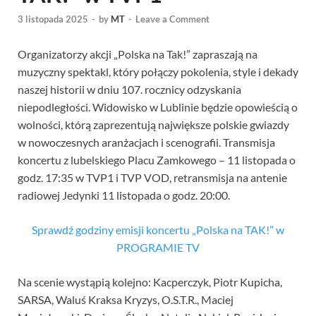
3 listopada 2025
-
by
MT
-
Leave a Comment
Organizatorzy akcji „Polska na Tak!” zapraszają na
muzyczny spektakl, który połączy pokolenia, style i dekady
naszej historii w dniu 107. rocznicy odzyskania
niepodległości. Widowisko w Lublinie będzie opowieścią o
wolności, którą zaprezentują największe polskie gwiazdy
w nowoczesnych aranżacjach i scenografii. Transmisja
koncertu z lubelskiego Placu Zamkowego – 11 listopada o
godz. 17:35 w TVP1 i TVP VOD, retransmisja na antenie
radiowej Jedynki 11 listopada o godz. 20:00.
Sprawdź godziny emisji koncertu „Polska na TAK!” w
PROGRAMIE TV
Na scenie wystąpią kolejno: Kacperczyk, Piotr Kupicha,
SARSA, Waluś Kraksa Kryzys, O.S.T.R., Maciej