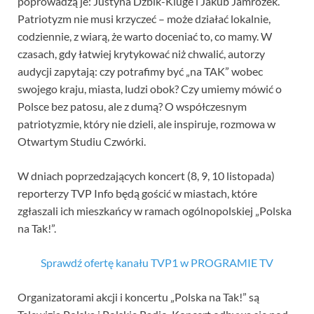
poprowadzą je: Justyna Dżbik-Kluge i Jakub Jamrozek.
Patriotyzm nie musi krzyczeć – może działać lokalnie,
codziennie, z wiarą, że warto doceniać to, co mamy. W
czasach, gdy łatwiej krytykować niż chwalić, autorzy
audycji zapytają: czy potrafimy być „na TAK” wobec
swojego kraju, miasta, ludzi obok? Czy umiemy mówić o
Polsce bez patosu, ale z dumą? O współczesnym
patriotyzmie, który nie dzieli, ale inspiruje, rozmowa w
Otwartym Studiu Czwórki.
W dniach poprzedzających koncert (8, 9, 10 listopada)
reporterzy TVP Info będą gościć w miastach, które
zgłaszali ich mieszkańcy w ramach ogólnopolskiej „Polska
na Tak!”.
Sprawdź ofertę kanału TVP1 w PROGRAMIE TV
Organizatorami akcji i koncertu „Polska na Tak!” są