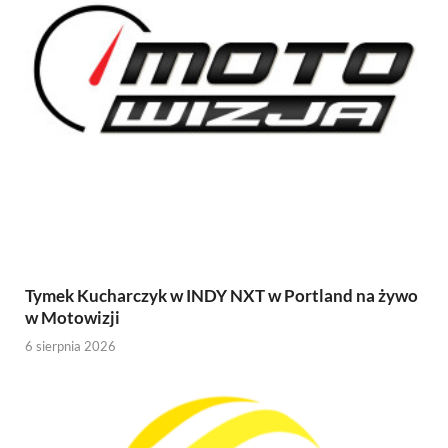
Tymek Kucharczyk w INDY NXT w Portland na żywo
w Motowizji
6 sierpnia 2026