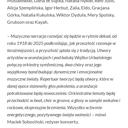
Musiałowski, Daria ze Śląska, Natalia Nykiel, Reni Jusis,
Alicja Szemplińska, Igor Herbut, Zalia, Eldo, Gracjana
Górka, Natalia Kukulska, Wiktor Dyduła, Mery Spolsky,
Grubson oraz Kayah.
–
Muzyczna narracja rozwijać się będzie w rytmie dekad, od
roku 1918 do 2025 podkreślając, jak przeszłość rezonuje w
teraźniejszości, a przyszłość splata się z tradycją. Utwory
artystów w aranżacjach i pod batutą Wojtka Urbańskiego
połączą orkiestrę symfoniczną, dwa chóry oraz jego
wyjątkowy band budując dynamiczne i emocjonalne
muzyczne światy. Repertuar tworzyć będą utwory, które w
danej epoce stanowiły głos pokolenia, a aranżacje
potraktowane będą nowocześnie. Orkiestralne tematy będą
przechodzić w beat, chór w groove, a głosy w sample wokalne i
rockowe, ekspresyjne brzmienia. Wszystko w formie
energetycznego, pozytywnego święta wolności
– mówi
Maciek Sobociński, reżyser koncertu.