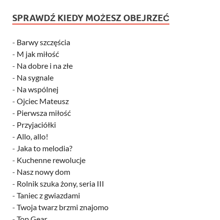
SPRAWDŹ KIEDY MOŻESZ OBEJRZEĆ
-
Barwy szczęścia
-
M jak miłość
-
Na dobre i na złe
-
Na sygnale
-
Na wspólnej
-
Ojciec Mateusz
-
Pierwsza miłość
-
Przyjaciółki
-
Allo, allo!
-
Jaka to melodia?
-
Kuchenne rewolucje
-
Nasz nowy dom
-
Rolnik szuka żony, seria III
-
Taniec z gwiazdami
-
Twoja twarz brzmi znajomo
-
Top Gear