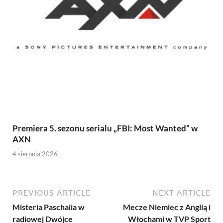
Premiera 5. sezonu serialu „FBI: Most Wanted” w
AXN
4 sierpnia 2026
PREVIOUS ARTICLE
NEXT ARTICLE
Misteria Paschalia w
Mecze Niemiec z Anglią i
radiowej Dwójce
Włochami w TVP Sport