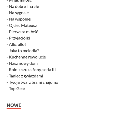
-
Na dobre i na złe
-
Na sygnale
-
Na wspólnej
-
Ojciec Mateusz
-
Pierwsza miłość
-
Przyjaciółki
-
Allo, allo!
-
Jaka to melodia?
-
Kuchenne rewolucje
-
Nasz nowy dom
-
Rolnik szuka żony, seria III
-
Taniec z gwiazdami
-
Twoja twarz brzmi znajomo
-
Top Gear
NOWE