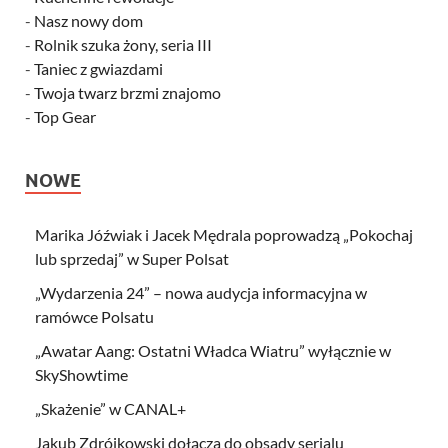
-
Nasz nowy dom
-
Rolnik szuka żony, seria III
-
Taniec z gwiazdami
-
Twoja twarz brzmi znajomo
-
Top Gear
NOWE
Marika Jóźwiak i Jacek Mędrala poprowadzą „Pokochaj
lub sprzedaj” w Super Polsat
„Wydarzenia 24” – nowa audycja informacyjna w
ramówce Polsatu
„Awatar Aang: Ostatni Władca Wiatru” wyłącznie w
SkyShowtime
„Skażenie” w CANAL+
Jakub Zdrójkowski dołącza do obsady serialu