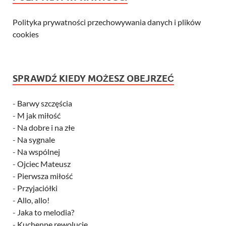
Polityka prywatności przechowywania danych i plików
cookies
SPRAWDŹ KIEDY MOŻESZ OBEJRZEĆ
-
Barwy szczęścia
-
M jak miłość
-
Na dobre i na złe
-
Na sygnale
-
Na wspólnej
-
Ojciec Mateusz
-
Pierwsza miłość
-
Przyjaciółki
-
Allo, allo!
-
Jaka to melodia?
-
Kuchenne rewolucje