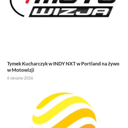
Tymek Kucharczyk w INDY NXT w Portland na żywo
w Motowizji
6 sierpnia 2026