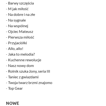
-
Barwy szczęścia
-
M jak miłość
-
Na dobre i na złe
-
Na sygnale
-
Na wspólnej
-
Ojciec Mateusz
-
Pierwsza miłość
-
Przyjaciółki
-
Allo, allo!
-
Jaka to melodia?
-
Kuchenne rewolucje
-
Nasz nowy dom
-
Rolnik szuka żony, seria III
-
Taniec z gwiazdami
-
Twoja twarz brzmi znajomo
-
Top Gear
NOWE