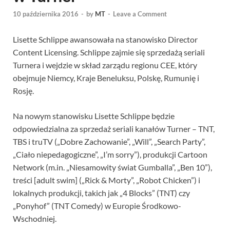
10 października 2016
-
by
MT
-
Leave a Comment
Lisette Schlippe awansowała na stanowisko Director
Content Licensing. Schlippe zajmie się sprzedażą seriali
Turnera i wejdzie w skład zarządu regionu CEE, który
obejmuje Niemcy, Kraje Beneluksu, Polskę, Rumunię i
Rosję.
Na nowym stanowisku Lisette Schlippe będzie
odpowiedzialna za sprzedaż seriali kanałów Turner – TNT,
TBS i truTV („Dobre Zachowanie”, „Will”, „Search Party”,
„Ciało niepedagogiczne”, „I’m sorry”), produkcji Cartoon
Network (m.in. „Niesamowity świat Gumballa”, „Ben 10”),
treści [adult swim] („Rick & Morty”, „Robot Chicken”) i
lokalnych produkcji, takich jak „4 Blocks” (TNT) czy
„Ponyhof” (TNT Comedy) w Europie Środkowo-
Wschodniej.