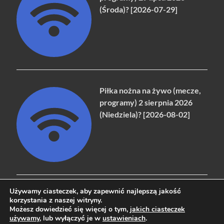
(Środa)? [2026-07-29]
Piłka nożna na żywo (mecze,
programy) 2 sierpnia 2026
(Niedziela)? [2026-08-02]
Używamy ciasteczek, aby zapewnić najlepszą jakość
korzystania z naszej witryny.
Możesz dowiedzieć się więcej o tym,
jakich ciasteczek
Copyright © 2026
naziemna.info - Telewizja cyfrowa, Radio,
używamy
, lub wyłączyć je w
ustawieniach
.