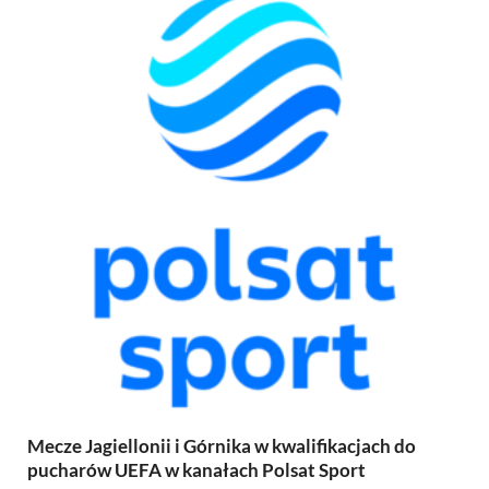
Mecze Jagiellonii i Górnika w kwalifikacjach do
pucharów UEFA w kanałach Polsat Sport