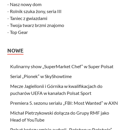
-
Nasz nowy dom
-
Rolnik szuka żony, seria III
-
Taniec z gwiazdami
-
Twoja twarz brzmi znajomo
-
Top Gear
NOWE
Kulinarny show „SuperMarket Chef” w Super Polsat
Serial „Pionek” w SkyShowtime
Mecze Jagiellonii i Górnika w kwalifikacjach do
pucharów UEFA w kanałach Polsat Sport
Premiera 5. sezonu serialu „FBI: Most Wanted” w AXN
Michał Pietrzykowski dołącza do Grupy RMF jako
Head of YouTube
Polsat kończy emisję audycji „Państwo w Państwie”