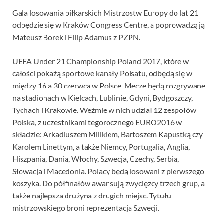
Gala losowania piłkarskich Mistrzostw Europy do lat 21
odbędzie się w Kraków Congress Centre, a poprowadzą ją
Mateusz Borek i Filip Adamus z PZPN.
UEFA Under 21 Championship Poland 2017, które w
całości pokażą sportowe kanały Polsatu, odbędą się w
między 16 a 30 czerwca w Polsce. Mecze będą rozgrywane
na stadionach w Kielcach, Lublinie, Gdyni, Bydgoszczy,
Tychach i Krakowie. Weźmie w nich udział 12 zespołów:
Polska, z uczestnikami tegorocznego EURO2016 w
składzie: Arkadiuszem Milikiem, Bartoszem Kapustką czy
Karolem Linettym, a także Niemcy, Portugalia, Anglia,
Hiszpania, Dania, Włochy, Szwecja, Czechy, Serbia,
Słowacja i Macedonia. Polacy będą losowani z pierwszego
koszyka. Do półfinałów awansują zwycięzcy trzech grup, a
także najlepsza drużyna z drugich miejsc. Tytułu
mistrzowskiego broni reprezentacja Szwecji.