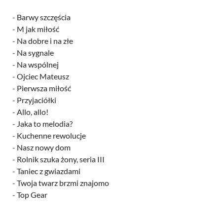
-
Barwy szczęścia
-
M jak miłość
-
Na dobre i na złe
-
Na sygnale
-
Na wspólnej
-
Ojciec Mateusz
-
Pierwsza miłość
-
Przyjaciółki
-
Allo, allo!
-
Jaka to melodia?
-
Kuchenne rewolucje
-
Nasz nowy dom
-
Rolnik szuka żony, seria III
-
Taniec z gwiazdami
-
Twoja twarz brzmi znajomo
-
Top Gear