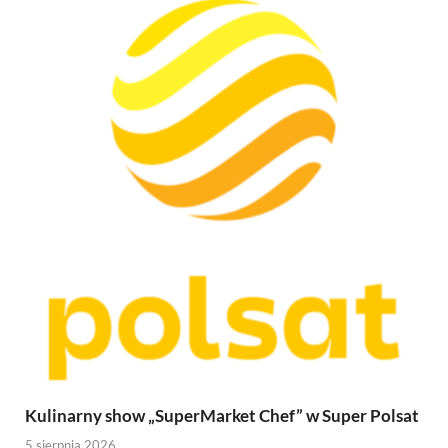
Kulinarny show „SuperMarket Chef” w Super Polsat
5 sierpnia 2026