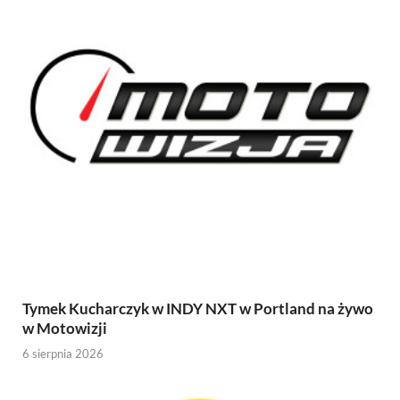
Tymek Kucharczyk w INDY NXT w Portland na żywo
w Motowizji
6 sierpnia 2026