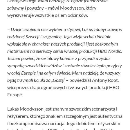
Dostojewskiego. Mam nadzieję, że będzie jednocześnie
zabawny i poważny
– mówi Moodysson, który
wyreżyseruje wszystkie osiem odcinków.
–
Dzięki swojemu niezwykłemu stylowi, Lukas zdobył sławę w
rodzinnej Szwecji i za granicą. Jego wizja serialu idealnie
wpisuje się w charakter naszych produkcji i jest doskonałym
materiałem na pierwszy serial własnej produkcji HBO Nordic.
Jestem pewien, że serialowy bohater z przypadku zyska
sympatię szwedzkich widzów i zostanie równie ciepło przyjęty
w całej Europie i na całym świecie. Mam nadzieję, że wszyscy
będą trzymali kciuki za „Göstę”
– powiedział Antony Root,
wiceprezes ds. programowych i własnych produkcji HBO
Europe.
Lukas Moodysson jest znanym szwedzkim scenarzystą i
reżyserem, którego znakiem szczególnym jest autentyczna
i bezkompromisowa narracja. Jego debiutem reżyserskim