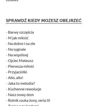
SPRAWDŹ KIEDY MOŻESZ OBEJRZEĆ
-
Barwy szczęścia
-
M jak miłość
-
Na dobre i na złe
-
Na sygnale
-
Na wspólnej
-
Ojciec Mateusz
-
Pierwsza miłość
-
Przyjaciółki
-
Allo, allo!
-
Jaka to melodia?
-
Kuchenne rewolucje
-
Nasz nowy dom
-
Rolnik szuka żony, seria III
-
Taniec z gwiazdami