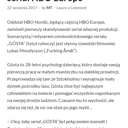
22 września 2017
-
by
MT
-
Leave a Comment
Oddział HBO Nordic, będący częścią HBO Europe,
zamówił pierwszy skandynawski serial własnej produkcji.
Scenarzystą i reżyserem ośmioodcinkowego serialu
„GÖSTA” (tytuł roboczy) jest słynny szwedzki filmowiec
Lukas Moodysson („Fucking Åmål”).
Gösta to 28-letni psycholog dziecięcy, który dostaje swoją
pierwszą pracę w małym miasteczku na dalekiej prowincji.
Przeprowadza się tam ze Sztokholmu i wynajmuje mały
domek pośrodku lasu. Gösta chce być najlepszym
człowiekiem na świecie i pomagać wszystkim napotkanym
na swojej drodze ludziom. Czasami mu to wychodzi, ale
zdarza się też, że nic nie idzie po jego myśli…
–
Chcę, żeby serial „GÖSTA” był połączeniem komedii i