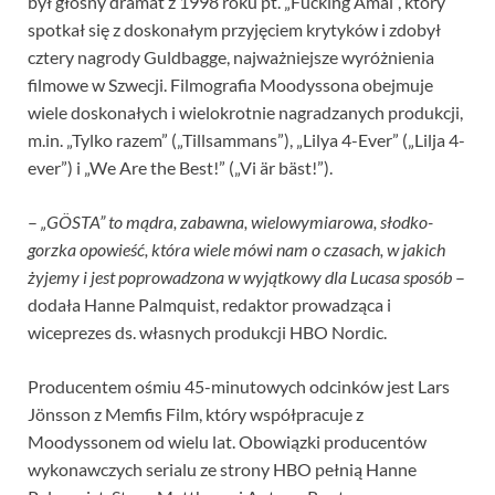
był głośny dramat z 1998 roku pt. „Fucking Åmål”, który
spotkał się z doskonałym przyjęciem krytyków i zdobył
cztery nagrody Guldbagge, najważniejsze wyróżnienia
filmowe w Szwecji. Filmografia Moodyssona obejmuje
wiele doskonałych i wielokrotnie nagradzanych produkcji,
m.in. „Tylko razem” („Tillsammans”), „Lilya 4-Ever” („Lilja 4-
ever”) i „We Are the Best!” („Vi är bäst!”).
–
„GÖSTA” to mądra, zabawna, wielowymiarowa, słodko-
gorzka opowieść, która wiele mówi nam o czasach, w jakich
żyjemy i jest poprowadzona w wyjątkowy dla Lucasa sposób
–
dodała Hanne Palmquist, redaktor prowadząca i
wiceprezes ds. własnych produkcji HBO Nordic.
Producentem ośmiu 45-minutowych odcinków jest Lars
Jönsson z Memfis Film, który współpracuje z
Moodyssonem od wielu lat. Obowiązki producentów
wykonawczych serialu ze strony HBO pełnią Hanne