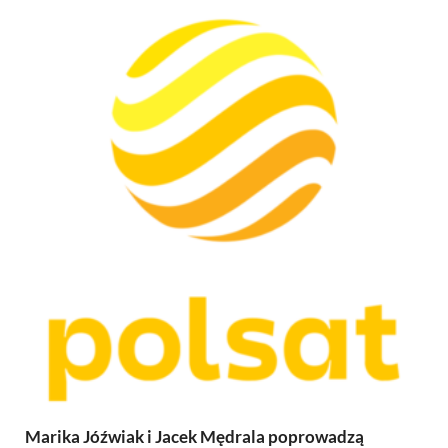
Marika Jóźwiak i Jacek Mędrala poprowadzą