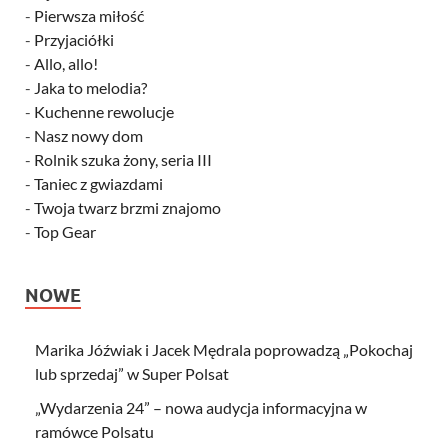
-
Pierwsza miłość
-
Przyjaciółki
-
Allo, allo!
-
Jaka to melodia?
-
Kuchenne rewolucje
-
Nasz nowy dom
-
Rolnik szuka żony, seria III
-
Taniec z gwiazdami
-
Twoja twarz brzmi znajomo
-
Top Gear
NOWE
Marika Jóźwiak i Jacek Mędrala poprowadzą „Pokochaj
lub sprzedaj” w Super Polsat
„Wydarzenia 24” – nowa audycja informacyjna w
ramówce Polsatu