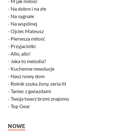
-
M jak miłość
-
Na dobre i na złe
-
Na sygnale
-
Na wspólnej
-
Ojciec Mateusz
-
Pierwsza miłość
-
Przyjaciółki
-
Allo, allo!
-
Jaka to melodia?
-
Kuchenne rewolucje
-
Nasz nowy dom
-
Rolnik szuka żony, seria III
-
Taniec z gwiazdami
-
Twoja twarz brzmi znajomo
-
Top Gear
NOWE