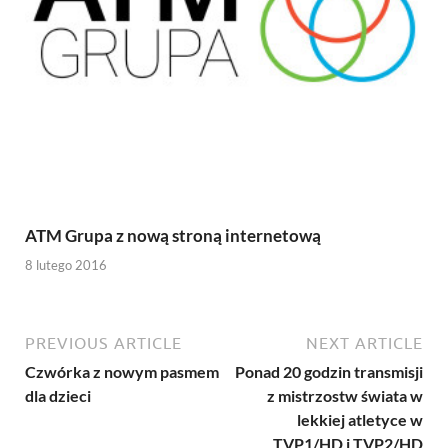
ATM Grupa z nową stroną internetową
8 lutego 2016
PREVIOUS ARTICLE
NEXT ARTICLE
Czwórka z nowym pasmem
Ponad 20 godzin transmisji
dla dzieci
z mistrzostw świata w
lekkiej atletyce w
TVP1/HD i TVP2/HD