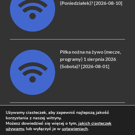
(Poniedziałek)? [2026-08-10]
Piłka nożna na żywo (mecze,
programy) 1 sierpnia 2026
(Sobota)? [2026-08-01]
Używamy ciasteczek, aby zapewnić najlepszą jakość
korzystania z naszej witryny.
Możesz dowiedzieć się więcej o tym,
jakich ciasteczek
Copyright © 2026
naziemna.info - Telewizja cyfrowa, Radio,
używamy
, lub wyłączyć je w
ustawieniach
.
Wideo online, VOD
.