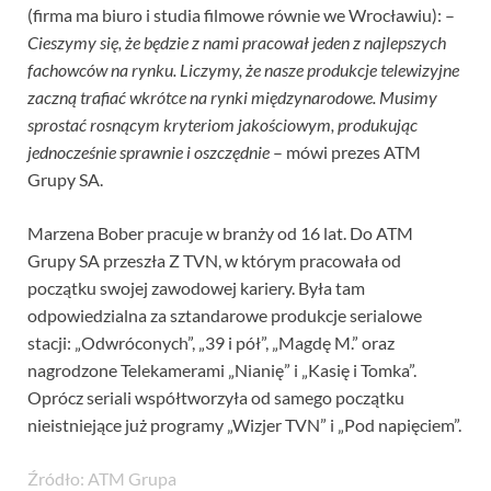
(firma ma biuro i studia filmowe równie we Wrocławiu): –
Cieszymy się, że będzie z nami pracował jeden z najlepszych
fachowców na rynku. Liczymy, że nasze produkcje telewizyjne
zaczną trafiać wkrótce na rynki międzynarodowe. Musimy
sprostać rosnącym kryteriom jakościowym, produkując
jednocześnie sprawnie i oszczędnie
– mówi prezes ATM
Grupy SA.
Marzena Bober pracuje w branży od 16 lat. Do ATM
Grupy SA przeszła Z TVN, w którym pracowała od
początku swojej zawodowej kariery. Była tam
odpowiedzialna za sztandarowe produkcje serialowe
stacji: „Odwróconych”, „39 i pół”, „Magdę M.” oraz
nagrodzone Telekamerami „Nianię” i „Kasię i Tomka”.
Oprócz seriali współtworzyła od samego początku
nieistniejące już programy „Wizjer TVN” i „Pod napięciem”.
Źródło: ATM Grupa