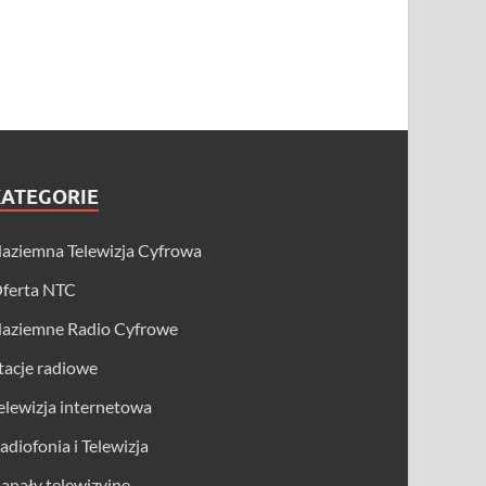
KATEGORIE
aziemna Telewizja Cyfrowa
ferta NTC
aziemne Radio Cyfrowe
tacje radiowe
elewizja internetowa
adiofonia i Telewizja
anały telewizyjne