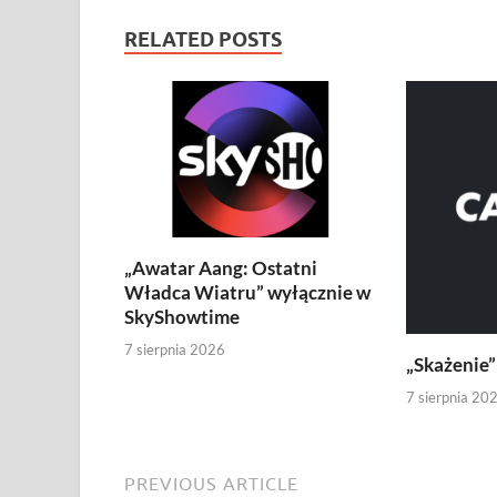
RELATED POSTS
„Awatar Aang: Ostatni
Władca Wiatru” wyłącznie w
SkyShowtime
7 sierpnia 2026
„Skażenie
7 sierpnia 20
PREVIOUS ARTICLE