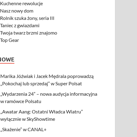
-
Kuchenne rewolucje
-
Nasz nowy dom
-
Rolnik szuka żony, seria III
-
Taniec z gwiazdami
-
Twoja twarz brzmi znajomo
-
Top Gear
NOWE
Marika Jóźwiak i Jacek Mędrala poprowadzą
„Pokochaj lub sprzedaj” w Super Polsat
„Wydarzenia 24” – nowa audycja informacyjna
w ramówce Polsatu
„Awatar Aang: Ostatni Władca Wiatru”
wyłącznie w SkyShowtime
„Skażenie” w CANAL+