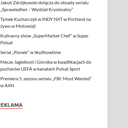
Jakub Zdrójkowski dołącza do obsady serialu
„Sprawiedliwi – Wydział Kryminalny”
Tymek Kucharczyk w INDY NXT w Portland na
żywo w Motowizji
Kulinarny show „SuperMarket Chef” w Super
Polsat
Serial „Pionek” w SkyShowtime
Mecze Jagiellonii i Górnika w kwalifikacjach do
pucharów UEFA w kanałach Polsat Sport
Premiera 5. sezonu serialu „FBI: Most Wanted”
w AXN
REKLAMA