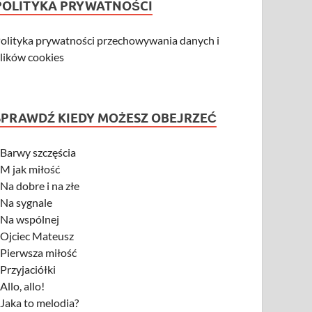
POLITYKA PRYWATNOŚCI
olityka prywatności przechowywania danych i
lików cookies
SPRAWDŹ KIEDY MOŻESZ OBEJRZEĆ
-
Barwy szczęścia
-
M jak miłość
-
Na dobre i na złe
-
Na sygnale
-
Na wspólnej
-
Ojciec Mateusz
-
Pierwsza miłość
-
Przyjaciółki
-
Allo, allo!
-
Jaka to melodia?