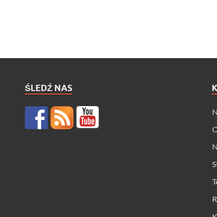
ŚLEDŹ NAS
N
O
N
S
T
R
K