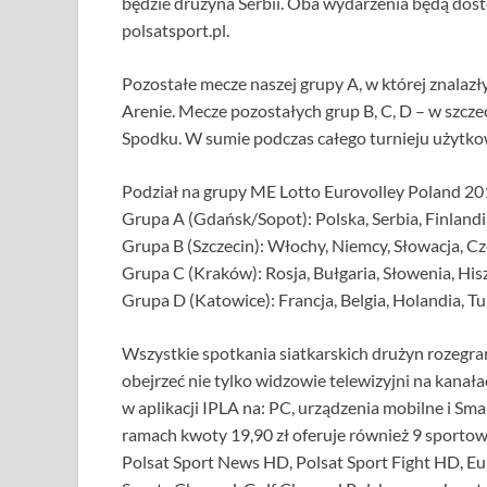
będzie drużyna Serbii. Oba wydarzenia będą dos
polsatsport.pl.
Pozostałe mecze naszej grupy A, w której znalazły
Arenie. Mecze pozostałych grup B, C, D – w szcze
Spodku. W sumie podczas całego turnieju użytko
Podział na grupy ME Lotto Eurovolley Poland 20
Grupa A (Gdańsk/Sopot): Polska, Serbia, Finlandia
Grupa B (Szczecin): Włochy, Niemcy, Słowacja, Cz
Grupa C (Kraków): Rosja, Bułgaria, Słowenia, His
Grupa D (Katowice): Francja, Belgia, Holandia, Tu
Wszystkie spotkania siatkarskich drużyn rozegr
obejrzeć nie tylko widzowie telewizyjni na kanała
w aplikacji IPLA na: PC, urządzenia mobilne i Sm
ramach kwoty 19,90 zł oferuje również 9 sportow
Polsat Sport News HD, Polsat Sport Fight HD, E