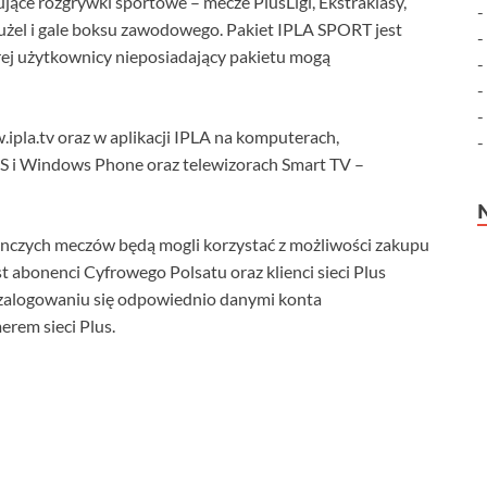
jące rozgrywki sportowe – mecze PlusLigi, Ekstraklasy,
s, żużel i gale boksu zawodowego. Pakiet IPLA SPORT jest
rej użytkownicy nieposiadający pakietu mogą
ipla.tv oraz w aplikacji IPLA na komputerach,
S i Windows Phone oraz telewizorach Smart TV –
nczych meczów będą mogli korzystać z możliwości zakupu
 abonenci Cyfrowego Polsatu oraz klienci sieci Plus
 zalogowaniu się odpowiednio danymi konta
rem sieci Plus.