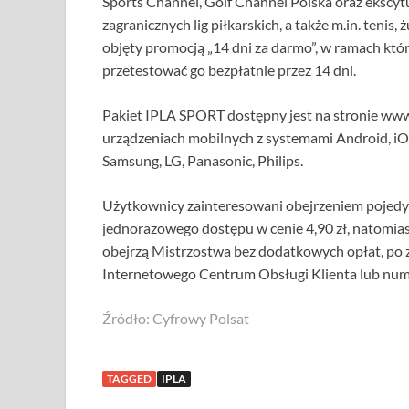
Sports Channel, Golf Channel Polska oraz ekscytu
zagranicznych lig piłkarskich, a także m.in. teni
objęty promocją „14 dni za darmo”, w ramach któ
przetestować go bezpłatnie przez 14 dni.
Pakiet IPLA SPORT dostępny jest na stronie www.
urządzeniach mobilnych z systemami Android, iO
Samsung, LG, Panasonic, Philips.
Użytkownicy zainteresowani obejrzeniem pojedy
jednorazowego dostępu w cenie 4,90 zł, natomiast
obejrzą Mistrzostwa bez dodatkowych opłat, po
Internetowego Centrum Obsługi Klienta lub nume
Źródło: Cyfrowy Polsat
TAGGED
IPLA