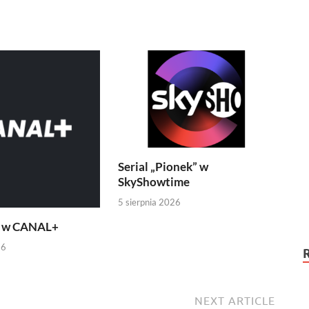
Serial „Pionek” w
SkyShowtime
5 sierpnia 2026
” w CANAL+
26
NEXT ARTICLE