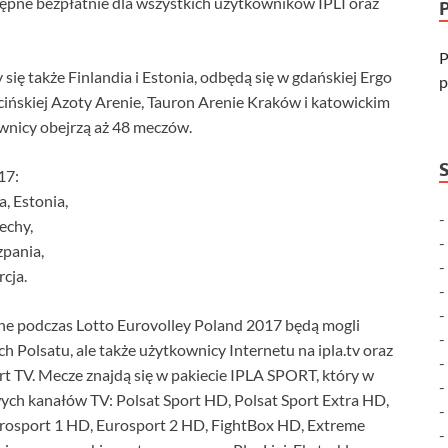
tępne bezpłatnie dla wszystkich użytkowników IPLI oraz
P
 się także Finlandia i Estonia, odbędą się w gdańskiej Ergo
p
cińskiej Azoty Arenie, Tauron Arenie Kraków i katowickim
wnicy obejrzą aż 48 meczów.
17:
, Estonia,
echy,
zpania,
rcja.
ane podczas Lotto Eurovolley Poland 2017 będą mogli
ch Polsatu, ale także użytkownicy Internetu na ipla.tv oraz
art TV. Mecze znajdą się w pakiecie IPLA SPORT, który w
ych kanałów TV: Polsat Sport HD, Polsat Sport Extra HD,
urosport 1 HD, Eurosport 2 HD, FightBox HD, Extreme