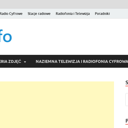
Radio Cyfrowe
Stacje radiowe
Radiofonia i Telewizja
Poradniki
naziemna.info – Telew
Niezależny portal medialny poświęcony Naziemnej Telewizji Cy
serwisom wideo na życzenie (VOD).
Wideo online, VOD
RIA ZDJĘĆ
NAZIEMNA TELEWIZJA I RADIOFONIA CYFROW